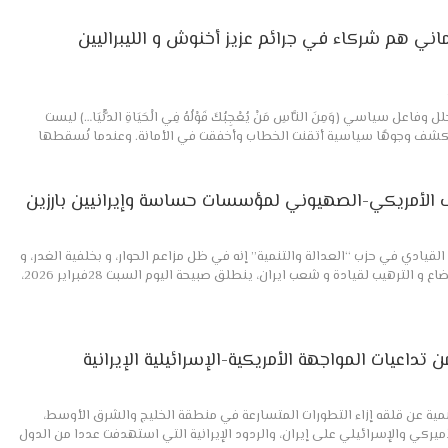
ماني هم شركاء في جرائم عزيز أخنوش و الليبراليين
ل سياسي ﴿وَمِنَ النَّاسِ مَنْ يُعْجِبُكَ قَوْلُهُ فِي الْحَيَاةِ الدُّنْيَا…﴾ ليست
ة تكشف وجوهًا سياسية أتقنت الخطاب وأخفقت في الأمانة. وعندما نُسقطها
ف الأمريكي-الصهيوني لمؤسسات حساسة وإيرانيين بارزين
القيادي في حزب “العدالة والتنمية” إنه في ظل مزاعم الحوار، و بخلفية الغدر، و
بعد فشل محاولات الابتزاز و الإخضاع و الترهيب لقيادة و شعب ايران، ينطلق صبيحة اليوم السبت 28فبراير 2026،
ن تداعيات المواجهة الأمريكية-الإسرائيلية الإيرانية
تنمية عن قلقه إزاء التطورات المتسارعة في منطقة الخليج والشرق الأوسط،
ميركي والإسرائيلي على إيران، والردود الإيرانية التي استهدفت عددا من الدول