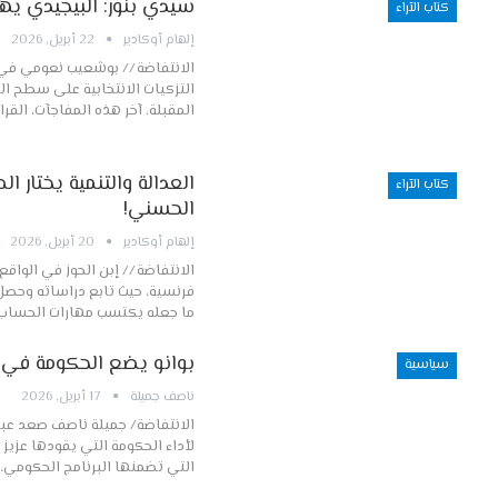
سيدي بنور: البيجيدي يهر
كتاب الآراء
إلهام أوكادير
22 أبريل, 2026
الانتفاضة // بوشعيب نعومي في
التزكيات الانتخابية على سطح ال
المقبلة. آخر هذه المفاجآت، القرا
العدالة والتنمية يختار
كتاب الآراء
الحسني!
إلهام أوكادير
20 أبريل, 2026
الانتفاضة // إبن الحوز في الواق
فرنسية، حيث تابع دراساته وحصل
ما جعله يكتسب مهارات الحساب
بوانو يضع الحكومة في 
سياسية
ناصف جميلة
17 أبريل, 2026
الانتفاضة/ جميلة ناصف صعد عبد ا
لأداء الحكومة التي يقودها عزيز
التي تضمنها البرنامج الحكومي،