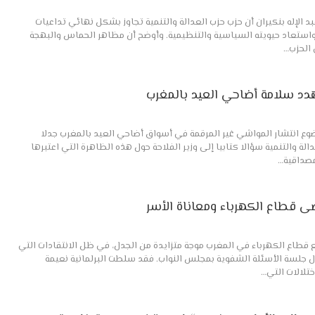
د الإله بنكيران أن حزب حزب العدالة والتنمية تجاوز بشكل نهائي تداعيات
تخابات الثامن من شتنبر 2021، واستعاد حيويته السياسية والتنظيمية. وأوضح أن مظاهر الحماس والبهجة
الحزب…
دد سلامة أضاحي العيد بالمغرب
موضوع انتشار المواشي غير المرقمة في أسواق أضاحي العيد بالمغرب جدلا
لة والتنمية سؤالا كتابيا إلى وزير الفلاحة حول هذه الظاهرة التي اعتبرها
صداقية…
ى قطاع الكهرباء ومعاناة الأسر
 قطاع الكهرباء في المغرب موجة متزايدة من الجدل، في ظل الانتقادات التي
ال جلسة الأسئلة الشفوية بمجلس النواب. فقد سلطت البرلمانية نعيمة
تلالات التي…