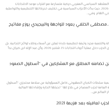
 المشهد السياسي المغربي حركية متسارعة مع اقتراب موعد الانتخابات
التشريعية المقررة في 23 شتنبر 2026، حيث بدأت الأحزاب السياسية في تكثيف تحركاتها التنظيمية والتواصلية
ني الهام. وفي…
بنكيران يفتح دفتر 2026..مصطفى الخلفي يعود للواجهة والبيجيدي يوزع مفاتيح
لة والتنمية مجرد وثيقة تنظيمية باردة تعلن عن أسماء وكلاء لوائح انتخابية، بل
بدا كإشارة سياسية مبكرة إلى أن الحزب دخل عمليا أجواء انتخابات 23 شتنبر 2026، وأن عبد الإله ابن كيران بدأ
يعلن تضامنه المطلق مع المشاركين في “أسطول الصمود
لتنمية سلطات الكيان الصهيوني كامل المسؤولية عن سلامة محتجزي “أسطول
العامة لحزب المصباح في بلاغ لها “تحيتها الحارة وإشادتها العالية
ر العالم من…
ب لعافيته بعد هزيمة 2021