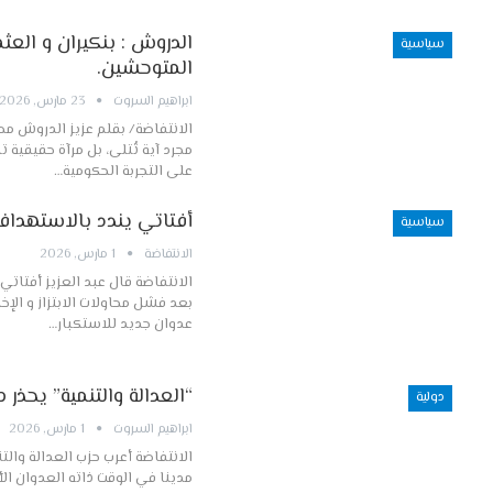
الدروش : بنكيران و العث
سياسية
المتوحشين.
ابراهيم السروت
23 مارس, 2026
الانتفاضة/ بقلم عزيز الدروش محلل وفاع
مجرد آية تُتلى، بل مرآة حقيقي
على التجربة الحكومية…
أفتاتي يندد بالاستهدا
سياسية
الانتفاضة
1 مارس, 2026
الانتفاضة قال عبد العزيز أفتاتي 
عدوان جديد للاستكبار…
“العدالة والتنمية” يحذر م
دولية
ابراهيم السروت
1 مارس, 2026
الانتفاضة أعرب حزب العدالة وال
مدينا في الوقت ذاته العدوان الأ