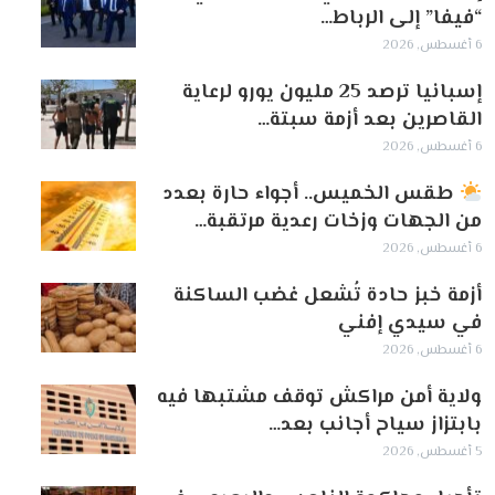
“فيفا” إلى الرباط…
6 أغسطس, 2026
إسبانيا ترصد 25 مليون يورو لرعاية
القاصرين بعد أزمة سبتة…
6 أغسطس, 2026
طقس الخميس.. أجواء حارة بعدد
من الجهات وزخات رعدية مرتقبة…
6 أغسطس, 2026
أزمة خبز حادة تُشعل غضب الساكنة
في سيدي إفني
6 أغسطس, 2026
ولاية أمن مراكش توقف مشتبها فيه
بابتزاز سياح أجانب بعد…
5 أغسطس, 2026