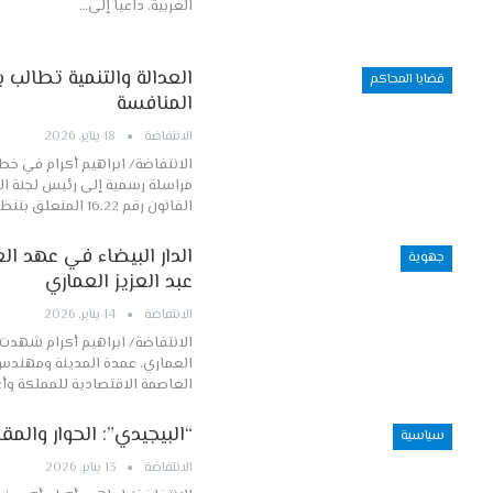
العربية، داعيا إلى…
العدالة والتنمية تطالب
قضايا المحاكم
المنافسة
الانتفاضة
18 يناير, 2026
الانتفاضة/ ابراهيم أكرام في خط
مراسلة رسمية إلى رئيس لجنة ال
القانون رقم 16.22 المتعلق بتنظيم مهنة…
الدار البيضاء في عهد ال
جهوية
عبد العزيز العماري
الانتفاضة
14 يناير, 2026
الانتفاضة/ ابراهيم أكرام شهدت م
العماري، عمدة المدينة ومهندس د
العاصمة الاقتصادية للمملكة وأ
“البيجيدي”: الحوار والم
سياسية
الانتفاضة
13 يناير, 2026