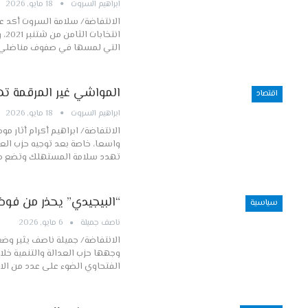
ابراهيم السروت
18 مايو, 2026
الانتفاضة/ سلامة السروت أكد عب
ان
التي لمسها في صفوف مناضلي 
المواشي غير المرقمة ته
اقتصاد
ابراهيم السروت
18 مايو, 2026
الانتفاضة/ ابراهيم أكرام أثار 
واسعا، خاصة بعد توجيه حزب العدا
تهدد سلامة المستهلك وتضع م
“البيجيدي” يحذر من فوض
سياسية
ناصف جميلة
6 مايو, 2026
الانتفاضة/ جميلة ناصف يثير وضع
وجهها حزب العدالة والتنمية خل
الفتحاوي الضوء على عدد من الاخ