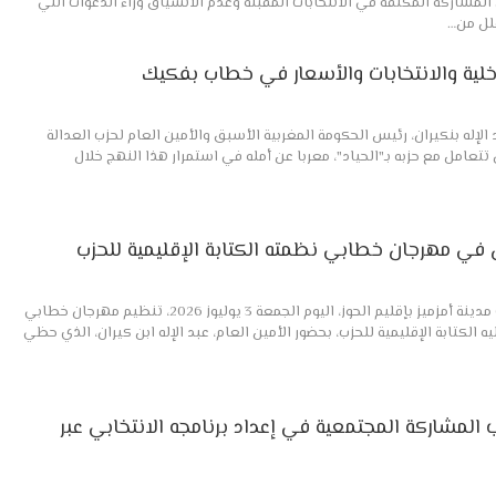
ى المشاركة المكثفة في الانتخابات المقبلة وعدم الانسياق وراء الدعوات التي
لل من…
اخلية والانتخابات والأسعار في خطاب بفكيك
 الإله بنكيران، رئيس الحكومة المغربية الأسبق والأمين العام لحزب العدالة
ال تتعامل مع حزبه بـ"الحياد"، معربا عن أمله في استمرار هذا النهج خلال
ن في مهرجان خطابي نظمته الكتابة الإقليمية للحزب
الانتفاضة/ ابراهيم أكرام شهدت مدينة أمزميز بإقليم الحوز، اليوم الجمعة 3 يوليوز 2026، تنظيم مهرجان خطابي
ه الكتابة الإقليمية للحزب، بحضور الأمين العام، عبد الإله ابن كيران، الذي حظي
ب المشاركة المجتمعية في إعداد برنامجه الانتخابي عبر