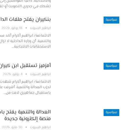
والانتخابية، داعيا المواطنين إل
تشكك في جدوى التصويت أو تق
بنكيران يفتح ملفات الد
سياسية
ابراهيم السروت
18 يوليو, 2026
الانتفاضة/ ابراهيم أكرام أكد عبد
والتنمية، أن وزارة الداخلية لا تز
الاستحقاقات الانتخابية…
أمزميز تستقبل ابن كيرا
سياسية
ابراهيم السروت
4 يوليو, 2026
لحزب العدالة والتنمية، أشرفت علي
باستقبال جماهيري لافت من…
العدالة والتنمية يفتح با
سياسية
منصة إلكترونية جديدة
ابراهيم السروت
30 مايو, 2026