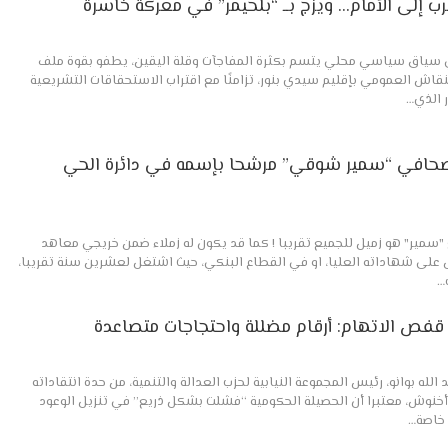
ب إلى الأمام… ويزج بــ “بلحيمر” في معركة خاسرة
 سياق سياسي محلي يتسم بكثرة المفاجآت وقلة اليقين، يطفو بقوة ملف
نقاش العمومي بإقليم سيدي بنور، تزامنًا مع اقتراب الاستحقاقات التشريعية
ر الذي…
 الصحافي “سمير شوقي” مرشحا بإسمه في دائرة الحي
ع "سمير" هو زميل للجميع تقريبا ! كما قد يكون له زملاء ضمن خريجي معاهد
 على شهاداته العليا، او في القطاع البنكي، حيث اشتغل لعشرين سنة تقريبا،
…
قفص الاتهام: أرقام مضللة واحتجاجات متصاعدة
لله بوانو، رئيس المجموعة النيابية لحزب العدالة والتنمية، من حدة انتقاداته
 أخنوش، معتبرا أن الحصيلة الحكومية “فشلت بشكل ذريع” في تنزيل الوعود
 خاصة…