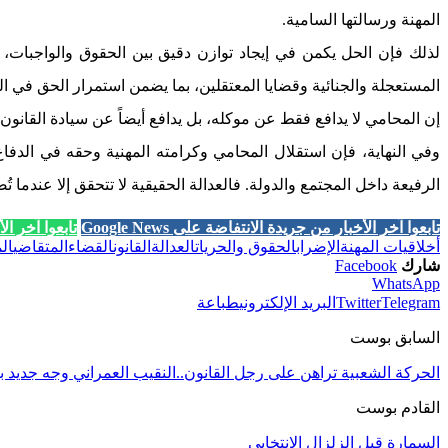
المهنة ورسالتها السامية.
لذلك فإن الحل يكمن في إيجاد توازن دقيق بين الحقوق والواجبات،
المستعجلة والجنائية وقضايا المعتقلين، بما يضمن استمرار الحق في ال
إن المحامي لا يدافع فقط عن موكله، بل يدافع أيضاً عن سيادة القانون
وفي النهاية، فإن استقلال المحامي وكرامته المهنية وحقه في الدفا
الرفيعة داخل المجتمع والدولة. فالعدالة الحقيقية لا تتحقق إلا عند
تابعوا آخر الأخبار من جريدة الانتفاضة على Google News
تابعوا آخر الأخب
أخلاقيات المهنة
الإضراب
الحقوق والحريات
العدالة
القانون
القضاء
المتقاضي
ال
شارك
Facebook
WhatsApp
Telegram
Twitter
البريد الإلكتروني
طباعة
السابق بوست
الحركة الشعبية تراهن على رجل القانون..النقيب العمراني وجه جديد ب
القادم بوست
السمارة قبل الزلزال الانتخابي