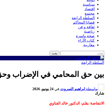
سياسية
اقتصاد
مجتمع
السلطة الرابعة
قضايا المحاكم
ثقافة و فن
رياضية
صحة واسرة
كتاب الآراء
مغاربية
السلطة الرابعة
بين حق المحامي في الإضراب وحق ا
بواسطة
ابراهيم السروت
في
24 يونيو, 2026
شارك
الانتفاضة/ بقلم: الدكتور خالد الفتاوي