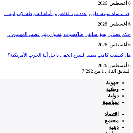
6 أغسطس, 2026
بعد مأساة سبتة..ظهور عدد من القاصرين أمام الشرطة الإسبانية…
6 أغسطس, 2026
حكم قضائي بحق سائقي طاكسيات بتطوان يثير غضب المهنيين…
6 أغسطس, 2026
هل كشفت كامب ديفيد الشرخ الخفي داخل آلة الحرب الأمريكية؟
6 أغسطس, 2026
السابق
التالي
1 من 7٬292
جهوية
وطنية
دولية
سياسية
اقتصاد
مجتمع
دينية