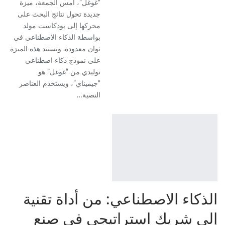
“غوغل”، أمس الجمعة، ميزة
جديدة تحول نتائج البحث على
محركها إلى بودكاست مولد
بواسطة الذكاء الاصطناعي في
ثوان معدودة. وتستند هذه الميزة
على نموذج ذكاء اصطناعي
توليدي من “غوغل” هو
“جيميناي”، ويستخدم العناصر
النصية…
الذكاء الاصطناعي: من أداة تقنية
إلى شريك استراتيجي في صنع