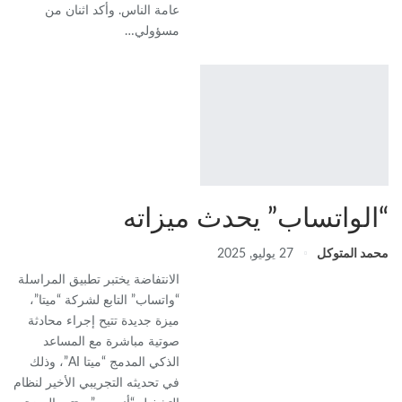
عامة الناس. وأكد اثنان من
مسؤولي…
“الواتساب” يحدث ميزاته
محمد المتوكل
27 يوليو, 2025
الانتفاضة يختبر تطبيق المراسلة
“واتساب” التابع لشركة “ميتا”،
ميزة جديدة تتيح إجراء محادثة
صوتية مباشرة مع المساعد
الذكي المدمج “ميتا AI”، وذلك
في تحديثه التجريبي الأخير لنظام