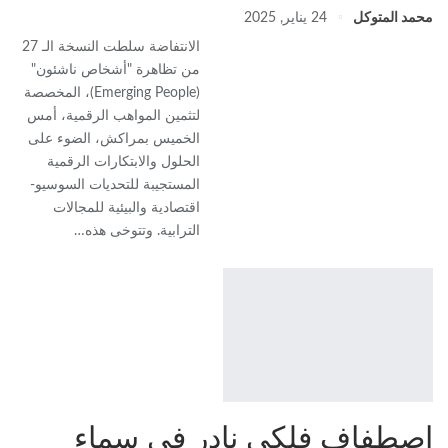
محمد المتوكل
24 يناير, 2025
الانتفاضة سلطت النسخة الـ 27
من تظاهرة "أشخاص ناشئون"
(Emerging People)، المخصصة
لتثمين المواهب الرقمية، أمس
الخميس بمراكش، الضوء على
الحلول والابتكارات الرقمية
المستجيبة للتحديات السوسيو-
اقتصادية والبيئية للمجالات
الترابية. وتتوخى هذه…
إصطفاف فلكي نادر في سماء