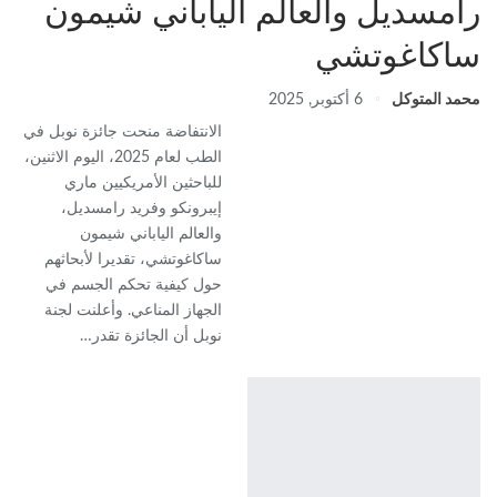
رامسديل والعالم الياباني شيمون
ساكاغوتشي
محمد المتوكل
6 أكتوبر, 2025
الانتفاضة منحت جائزة نوبل في
الطب لعام 2025، اليوم الاثنين،
للباحثين الأمريكيين ماري
إيبرونكو وفريد رامسديل،
والعالم الياباني شيمون
ساكاغوتشي، تقديرا لأبحاثهم
حول كيفية تحكم الجسم في
الجهاز المناعي. وأعلنت لجنة
نوبل أن الجائزة تقدر…