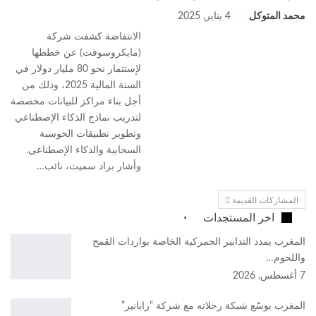
محمد المتوكل
4 يناير, 2025
الانتفاضة كشفت شركة
(مايكروسوفت) عن خططها
لإستثمار نحو 80 مليار دولار في
السنة المالية 2025، وذلك من
أجل بناء مراكز للبيانات مخصصة
لتدريب نماذج الذكاء الإصطناعي
وتطوير تطبيقات الحوسبة
السحابية والذكاء الإصطناعي.
وأشار براد سميث، نائب…
المشاركات القديمة
اخر المستجدات
المغرب يمدد التدابير الجمركية الخاصة بواردات القمح
واللحوم…
7 أغسطس, 2026
المغرب يوسّع شبكة رحلاته مع شركة “رايانير”