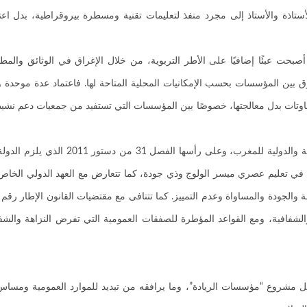
ذة والأستاذ إلى مجرد منفذ لتعليمات تقنية ومسطرة بيروقراطية، بدل اعتباره
 أصبحت عبئًا إضافيًا على الأطر التربوية، من خلال الإغراق في الوثائق وال
 بين المؤسسات بحسب الإمكانيات المحلية المتاحة لها. فاعتماد عدة موحدة 
ج التفاوتات بدل معالجتها، خصوصًا بين المؤسسات التي تستفيد من جمعيات دعم 
إن هذه الاختلالات والممارسات تتعارض بشكل واضح م
في تعليم عصري ميسر الولوج وذي جودة، كما تتعارض مع العهد الدولي الخاص با
شفافية، ومع القواعد المؤطرة للصفقات العمومية التي تفرض النزاهة والشفا
طبع تنزيل مشروع “مؤسسات الريادة”، وما يرافقه من تبديد للموارد العمومية 