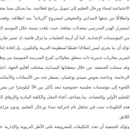
الاجتماعية لنساء ورجال التعليم إلى تمويل برامج قطاعية، بما يشكل مسا ب
وانطلاقًا من تتبعها الميداني والحقوقي لمشروع “الريادة” منذ انطلاقه، 
تؤكد أن ما يجري ليس إصلاحًا حقيقيًا لمنظومة التربية والتكوين، بل إعادة إنت
لتمرير مقاربات تدبيرية ذات منطق مقاولاتي تُفرغ المدرسة العمومية من وظيفت
وقد سجلت الجمعية، من خلال معطياتها الميدانية بمختلف أقاليم الجهة، اخت
اللجوء إلى مؤسسات تعليم
للتعليم الأولي والحضانة، بما يضاعف أعباء التنقل والكلفة المادية والإرها
هذه التكوينات تمت في تجاهل تام لحركية نساء ورجال التعليم، ودون مراعاة ن
اللائق.
وتؤكد الجمعية أن تعدد التكليفات المفروضة على الأطر التربوية والإدارية