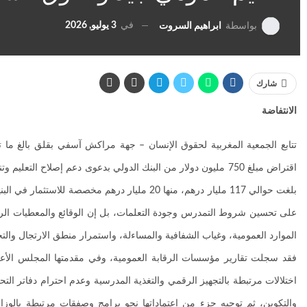
في
3 يوليو, 2026
بواسطة
ابراهيم السروت
شارك
الانتفاضة
تتابع الجمعية المغربية لحقوق الإنسان – جهة مراكش آسفي بقلق بالغ ما تع
بلغت حوالي 117 مليار درهم، منها 20 مليار دره
على تحسين شروط التمدرس وجودة التعلمات، بل إن الوقائع والمعطيات الرس
الموارد العمومية، وغياب الشفافية والمساءلة، واستمرار منطق الارتجال وا
والتكوين، ثم توجيه جزء من اعتماداتها نحو برامج وصفقات مرتبطة بالو