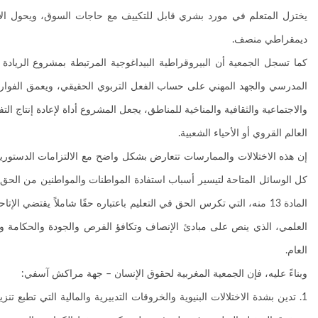
يختزل المتعلم في مورد بشري قابل للتكييف مع حاجات السوق، ويحول الأستا
ديمقراطي منصف.
كما تسجل الجمعية أن البيروقراطية البيداغوجية المرتبطة بمشروع الريادة
المدرسي والجهد المهني على حساب الفعل التربوي الحقيقي، ويعمق الفوارق
والاجتماعية والثقافية والمناخية للمناطق، يجعل المشروع أداة لإعادة إنتا
العالم القروي أو الأحياء الشعبية.
كل الوسائل المتاحة لتيسير أسباب استفادة المواطنات والمواطنين من الحق 
العلمي، الذي ينص على مبادئ الإنصاف وتكافؤ الفرص والجودة والحكامة وال
العام.
وبناءً عليه، فإن الجمعية المغربية لحقوق الإنسان – جهة مراكش آسفي:
1. تدين بشدة الاختلالات البنيوية والخروقات التدبيرية والمالية التي ت