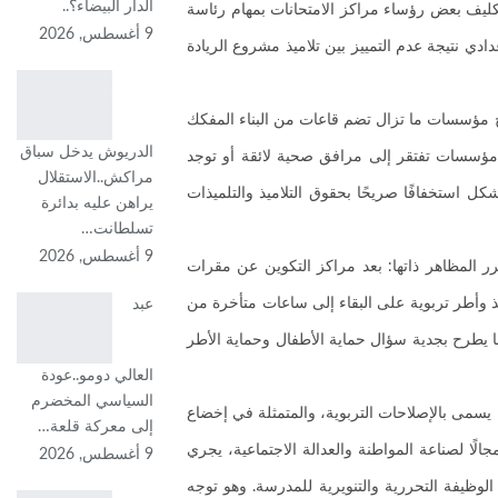
الدار البيضاء؟..
 تكليف بعض رؤساء مراكز الامتحانات بمهام رئاسة
9 أغسطس, 2026
دادي نتيجة عدم التمييز بين تلاميذ مشروع الريادة
اج مؤسسات ما تزال تضم قاعات من البناء المفكك
الدريوش يدخل سباق
اد مؤسسات تفتقر إلى مرافق صحية لائقة أو توجد
مراكش..الاستقلال
 استخفافًا صريحًا بحقوق التلاميذ والتلميذات
يراهن عليه بدائرة
تسلطانت…
9 أغسطس, 2026
 المظاهر ذاتها: بعد مراكز التكوين عن مقرات
يذ وأطر تربوية على البقاء إلى ساعات متأخرة من
عبد
يطرح بجدية سؤال حماية الأطفال وحماية الأطر
العالي دومو..عودة
السياسي المخضرم
يسمى بالإصلاحات التربوية، والمتمثلة في إخضاع
إلى معركة قلعة…
الًا لصناعة المواطنة والعدالة الاجتماعية، يجري
9 أغسطس, 2026
لوظيفة التحررية والتنويرية للمدرسة. وهو توجه