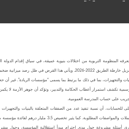
رفه المنظومة التربوية من اختلالات بنيوية عميقة، في سياق إقدام الدولة الم
م مخصصة للاستثمار في البنيات والتجهيزات، بما في ذلك ما يرتبط بما يسمى “مؤسسات الريادة”. غ
مية تكشف استمرار أعطاب الحكامة والتدبير، وتؤكد أن جوهر الأزمة لا يكم
لتجريب على حساب المدرسة العمومية.
اختلالات مرتبطة بالتجهيز الرقمي والتغذية المدرسية وعدم احترام دفاتر ال
زارة، أسئلة مشروعة حول مدى احترام مبدأ استقلالية المؤسسة، وحول مشروع