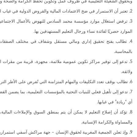
وبحقوق الشغيلة التعليمية في ظروف عمل وتكوين تحفظ الكرامة والصحة وا
2. تعتبر أن الاستمرار في ضخ الاعتمادات المالية والقروض الدولية في غياب الشفافية والمحاسبة والتقييم المستقل، لن يؤدي إلا إلى تعميق الأزمة وإعادة إنتاج الفشل، بدل معالجة جذوره البنيوية.
3. ترفض استغلال موارد مؤسسة محمد السادس للنهوض بالأعمال الاجتماعية
الموارد حصريًا لفائدة نساء ورجال التعليم المستهدفين بها.
4. تطالب بفتح تحقيق إداري ومالي مستقل وشفاف في مختلف الصفقات المر
بالمحاسبة.
5. تدعو إلى توفير مراكز تكوين عمومية ملائمة، مجهزة، قريبة من مقرات 
ولائقة.
6. تطالب بوقف تعدد التكليفات والمهام المتزامنة التي تُفرض على الأطر التربوية والإدارية، وباعتماد تخطيط تربوي وإداري عقلاني يحترم الزمن المهني وحق الشغيلة التعليمية في ظروف عمل عادلة وآمنة.
7. تدعو إلى تأهيل فعلي للبنيات التحتية بالمؤسسات التعليمية، بما يضمن القض
أي “ريادة” في غيابها.
8. تؤكد أن إصلاح التعليم لا يمكن أن يتم بمنطق السوق والإملاءات المالي
والمساواة والكرامة الإنسانية.
9. وإذ تعلن الجمعية المغربية لحقوق الإنسان – جهة مراكش آسفي استمرارها