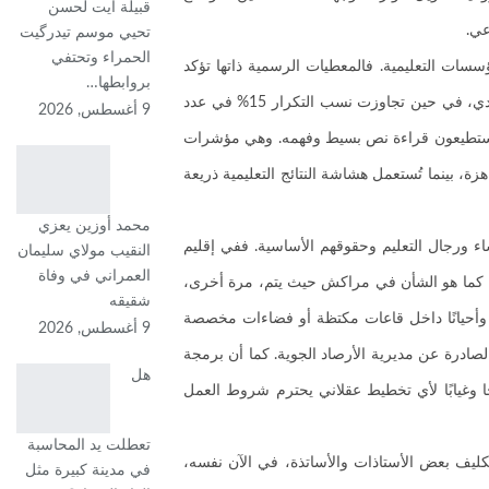
قبيلة آيت لحسن
عي.
تحيي موسم تيدرگيت
الحمراء وتحتفي
سات التعليمية. فالمعطيات الرسمية ذاتها تؤكد
بروابطها…
استمرار الهدر المدرسي بمعدلات مقلقة، حيث بلغت نسبته خلال الموسم الدراسي 2025-2026 حوالي 5.3% في التعليم الابتدائي و12% في التعليم الإعدادي، في حين تجاوزت نسب التكرار 15% في عدد
9 أغسطس, 2026
إلى أن حوالي 60% من الأطفال المغاربة في سن العاشرة لا يستطيعون قراءة نص بسيط وفهمه. وهي مؤشرات
زة، بينما تُستعمل هشاشة النتائج التعليمية ذريعة
محمد أوزين يعزي
اء ورجال التعليم وحقوقهم الأساسية. ففي إقليم
النقيب مولاي سليمان
العمراني في وفاة
ان، يضطر عدد من الأستاذات والأساتذة إلى التنقل نحو مركز التكوين الوحيد بالإقليم من مسافات تتجاوز 80 كيلومترًا، كما هو الشأن في مراكش حيث يتم، مرة أخرى،
شقيقه
ضاءات غير ملائمة، وأحيانًا داخل قاعات مكتظة أو فضاءات مخصصة
9 أغسطس, 2026
لصادرة عن مديرية الأرصاد الجوية. كما أن برمجة
هل
حًا وغيابًا لأي تخطيط عقلاني يحترم شروط العمل
تعطلت يد المحاسبة
تكليف بعض الأستاذات والأساتذة، في الآن نفسه،
في مدينة كبيرة مثل