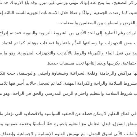
مراكز التصحيح، بما ينتج عنه إنهاك مهني وزمني غير مبرر. وقد بلغ الارتباك حد
يد. كما رصدت الجمعية ارتباكًا واضحًا خلال الامتحانات الجهوية للسنة الثالثة إع
الفرص والمساواة بين المتعلمين والمتعلمات.
ة رغم افتقارها إلى الحد الأدنى من الشروط التربوية والبنيوية. فقد تم إدر
بعض التجهيزات بها وصباغتها لتُقدَّم باعتبارها فضاءات مؤهلة. كما تم اعتم
 قبيل الماء والكهرباء والربط بالأنترنت والتجهيزات الضرورية. وهو ما يشكل
اجتماعية، يكرسها ويعيد إنتاجها تحت مسميات جديدة.
نها مراكش والرحامنة وقلعة السراغنة وشيشاوة وآسفي واليوسفية، حيث تتكرر
روط السلامة والراحة والكرامة المهنية. كما تم تسجيل حالات أُجبر فيها تلام
 شروط السلامة والتنظيم واحترام الزمن المدرسي والحق في الراحة، وهو ما 
 قطاع التعليم لا يمكن فصله عن الخلفية السياسية والاقتصادية التي تؤطر ما 
ومنطق السوق. فبدل التعامل مع التعليم باعتباره حقًا أساسيًا وخدمة عمومية ومج
 والطلب الآني لسوق الشغل، مع تهميش العلوم الإنسانية والاجتماعية وإضعاف ا