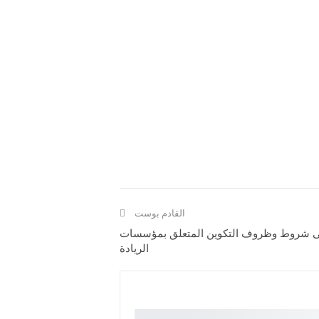
القادم بوست
 على شروط وظروف التكوين المتعلق بمؤسسات
الريادة