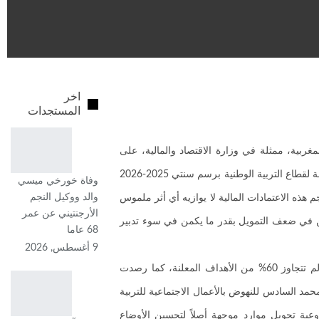
اخر
المستجدات
غربية، ممثلة في وزارة الاقتصاد والمالية، على
اقتراض مبلغ 750 مليون دولار من البنك الدولي بدعوى دعم إصلاح التعليم وتنزيل خارطة الطريق 2022-2026. ويأتي هذا القرض في ظل رصد ميزانية ضخمة لقطاع التربية الوطنية برسم سنتي 2025-2026
وفاة خورخي ميسي
والد ووكيل النجم
ير أن حجم هذه الاعتمادات المالية لا يوازيه أي أثر ملموس
الأرجنتيني عن عمر
ن في ضعف التمويل بقدر ما يكمن في سوء تدبير
68 عاما
9 أغسطس, 2026
فقد سجلت تقارير مؤسسات الرقابة العمومية، وفي مقدمتها المجلس الأعلى للحسابات، أن نسبة تنفيذ عدد من الصفقات المتعلقة بالبنيات والتجهيزات لم تتجاوز 60% من الأهداف المعلنة، كما رصدت
تحملات والمواصفات المطلوبة. كما يثير تخصيص 3.5 مليار درهم لفائدة مؤسسة محمد السادس للنهوض بالأعمال الاجتماعية للتربية
ية تحويل موارد موجهة أصلاً لتحسين الأوضاع