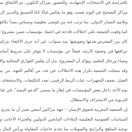
بالحراسة في الامتحانات الإشهادية، والحضور بمراكز التكوين، ثم الالتحاق ب
مراكز التصحيح في اليوم نفسه، وهو ما يعكس غيابًا تامًا للتنسيق والتدبير الرش
وتلاميذ المسار الدولي، بما ترتب عنه من فوضى تنظيمية ومساس بمبدأ تكافؤ 
كما وقفت الجمعية على اختلالات فادحة في اعتماد مؤسسات ضمن مشروع الرياد
كان من المفترض هدمها وتعويضها منذ سنوات، غير أنه جرى الاكتفاء بتركيب 
مرافقها في وضعية كارثية، فضلاً عن مؤسسات لا تتوفر على شروط أساسية من
ونساء ورجال التعليم، ويؤكد أن المشروع، بدل أن يقلص الفوارق المجالية وال
وقد سجلت الجمعية تكرار هذه الاختلالات في عدد من أقاليم الجهة، من بي
العمل، ضعف التجهيزات، غياب الربط الرقمي، تعدد التكليفات، والاستخفاف بش
يوم الأحد داخل بعض المؤسسات في إطار ما يسمى “الدعم الممتد”، في غياب
التربوية من الاستنزاف والاستغلال.
إن الجمعية المغربية لحقوق الإنسان – جهة مراكش آسفي تعتبر أن ما يجري في
السياسات العمومية التعليمية لإملاءات المانحين الدوليين والخبراء الأجانب 
توجيه المناهج والبرامج والتمويلات بما يخدم حاجيات المقاولة ورأس المال