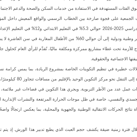
حقوق الفئات المستهدفة في الاستفادة من خدمات السكن والصحة والدعم الاجتما
وقفت الجمعية على فجوة صارخة بين الخطاب الرسمي والواقع المعيش داخل المؤس
من المؤسسات الإعدادية. كما أن أزمة التعلمات ما تزال قائمة، إذ تشير تقارير وطنية ودولية 
اج للأزمة تحت غطاء مشاريع ممركزة ومكلفة ماليًا، تُقدَّم للرأي العام كحلول جاه
ها الاجتماعية والحقوقية.
لالات خطيرة في تنظيم التكوينات الخاصة بمشروع الريادة، بما يمس كرامة نس
الرحامنة، وخاصة بحوض سيدي بوعثم
ية خصوصية تبعد بأكثر من 34 كيلومترًا عن مقرات عمل عدد من الأطر التربوية. ويجري هذا التكوين في ف
ق الجسدي والنفسي، خاصة في ظل موجات الحرارة المرتفعة والنشرات الإنذارية ا
تائج الحركات الانتقالية الوطنية والجهوية والمحلية، بما يعكس ارتجالًا واض
 خلال فترة زمنية ضيقة يكشف حجم العبث الذي يطبع تدبير هذا الورش. إذ يتم 