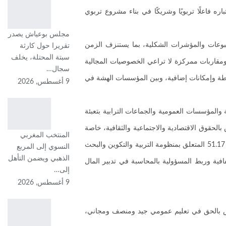
 فاعلًا تربويًا وشريكًا في بناء مشروع تربوي
مجلس بوعياش يصدر
مطبوعات والمؤشرات الشكلية، بما يستنزف الزمن
تقريرا حول كارثة
سبتة المحتلة، يخلف
ومقاربات ممركزة لا تراعي الخصوصيات المجالية
سجال…
نشيطة وإمكانات إضافية، وبين المؤسسات الهشة في
9 أغسطس, 2026
ع الالتزامات الدستورية والدولية للمغرب، وعلى رأسها الفصل 31 من دستور 2011 الذي يلزم الدولة والمؤسسات العمومية والجماعات الترابية بتعبئة
لحقوق الاقتصادية والاجتماعية والثقافية، خاصة
المنتخب المغربي
المادة 13 منه، التي تكرس الحق في التعليم باعتباره حقًا شاملاً يقتضي الإتاحة والجودة والمساواة وعدم التمييز. كما تتنافى مع مقتضيات القانون الإطار رقم 51.17 المتعلق بمنظومة التربية والتكوين والبحث
النسوي إلى المربع
الذهبي ويضمن التأهل
فية وربط المسؤولية بالمحاسبة في تدبير المال
إلى…
9 أغسطس, 2026
ومساس بالحق في تعليم عمومي جيد ومنصف ومجاني،