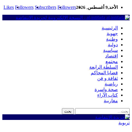
Likes
Followers
Subscribers
Followers
الأحد,9 أغسطس, 2026
al-intifada - النسخة الإلكترونية لجريدة الانتفاضة
الرئيسية
جهوية
وطنية
دولية
سياسية
اقتصاد
مجتمع
السلطة الرابعة
قضايا المحاكم
ثقافة و فن
رياضية
صحة واسرة
كتاب الآراء
مغاربية
تربوية