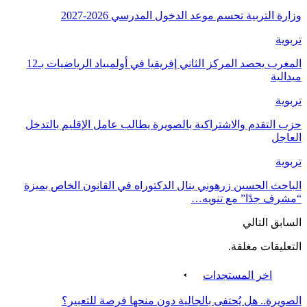
وزارة التربية تحسم موعد الدخول المدرسي 2026-2027
تربوية
المغرب يحصد المركز الثاني إفريقيا في أولمبياد الرياضيات بـ12
ميدالية
تربوية
حزب التقدم والاشتراكية بالصويرة يطالب عامل الإقليم بالتدخل
العاجل
تربوية
الباحث الحسين زرهوني ينال الدكتوراه في القانون الخاص بميزة
“مشرف جدًا” مع تنويه…
السابق
التالي
التعليقات مغلقة.
اخر المستجدات
الصويرة.. هل يُحتفى بالجالية دون منحها فرصة للتعبير؟