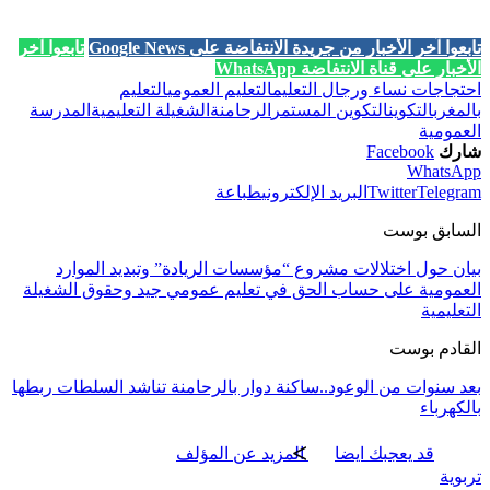
تابعوا آخر الأخبار من جريدة الانتفاضة على Google News
تابعوا آخر
الأخبار على قناة الانتفاضة WhatsApp
احتجاجات نساء ورجال التعليم
التعليم العمومي
التعليم
بالمغرب
التكوين
التكوين المستمر
الرحامنة
الشغيلة التعليمية
المدرسة
العمومية
شارك
Facebook
WhatsApp
Telegram
Twitter
البريد الإلكتروني
طباعة
السابق بوست
بيان حول اختلالات مشروع “مؤسسات الريادة” وتبديد الموارد
العمومية على حساب الحق في تعليم عمومي جيد وحقوق الشغيلة
التعليمية
القادم بوست
بعد سنوات من الوعود..ساكنة دوار بالرحامنة تناشد السلطات ربطها
بالكهرباء
قد يعجبك ايضا
المزيد عن المؤلف
تربوية