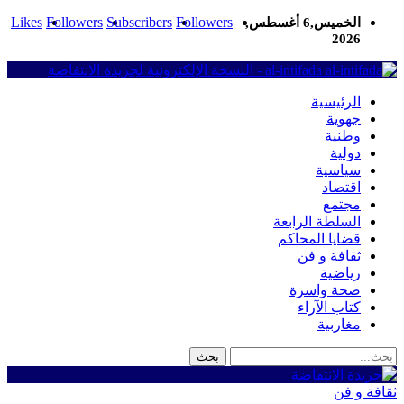
Likes
Followers
Subscribers
Followers
الخميس,6 أغسطس,
2026
al-intifada - النسخة الإلكترونية لجريدة الانتفاضة
الرئيسية
جهوية
وطنية
دولية
سياسية
اقتصاد
مجتمع
السلطة الرابعة
قضايا المحاكم
ثقافة و فن
رياضية
صحة واسرة
كتاب الآراء
مغاربية
ثقافة و فن