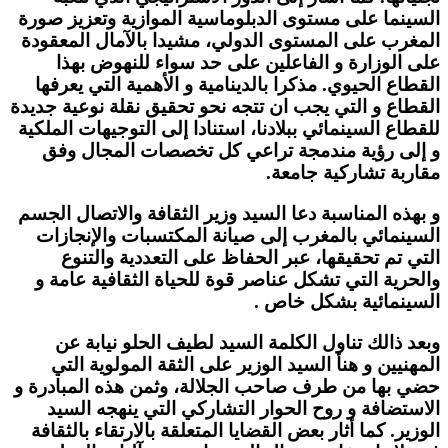
السينما على مستوى الدبلوماسية الموازية وتعزيز صورة
المغرب على المستوى الدولي، مشيدا بالآمال المعقودة
على الوزارة و الفاعلين على حد سواء للنهوض بهذا
القطاع الحيوي. مذكرا بالدينامية و الأهمية التي يعرفها
القطاع و التي يجب ان تتجه نحو تحقيق نقلة نوعية جديدة
للقطاع السينمائي ببلادنا، استنادا إلى التوجيهات الملكية
و إلى رؤية مندمجة تراعي كل تخصصات المجال وفق
مقاربة تشاركية جامعة.
و بهذه المناسبة دعا السيد وزير الثقافة والاتصال الجسم
السينمائي بالمغرب إلى صيانة المكتسبات والإنجازات
التي تم تحقيقها، عبر الحفاظ على التعددية والتنوع
والحرية التي تشكل عناصر قوة للحياة الثقافية عامة و
السينمائية بشكل خاص .
وبعد ذالك تناول الكلمة السيد لطيف الحلو نيابة عن
المهنيين و هنأ السيد الوزير على الثقة المولوية التي
حضي بها من طرف صاحب الجلالة، وثمن هذه المبادرة و
الاستضافة و روح الحوار التشاركي التي ينهجه السيد
الوزير. كما أثار بعض القضايا المتعلقة بالارتقاء بالثقافة