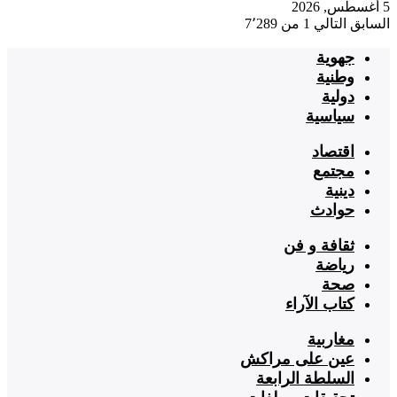
5 أغسطس, 2026
السابق
التالي
1 من 7٬289
جهوية
وطنية
دولية
سياسية
اقتصاد
مجتمع
دينية
حوادث
ثقافة و فن
رياضة
صحة
كتاب الآراء
مغاربية
عين على مراكش
السلطة الرابعة