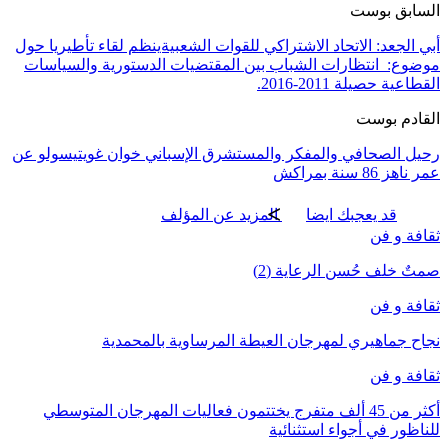
السابق بوست
أبي الجعد: الاتحاد الاشتراكي للقوات الشعبيةينظم لقاء تأطيريا حول
موضوع: انتظارات الشباب بين المقتضيات الدستورية والسياسات
القطاعية حصيلة 2011-2016.
القادم بوست
رحيل الصحافي والمفكر والمستشرق الإسباني خوان غويتيسولو عن
عمر ناهز 86 سنة بمراكش
قد يعجبك ايضا
المزيد عن المؤلف
ثقافة و فن
صمتٌ خلف حُسن الرعاية (2)
ثقافة و فن
نجاح جماهيري لمهرجان العيطة المرساوية بالمحمدية
ثقافة و فن
أكثر من 45 ألف متفرج يختتمون فعاليات المهرجان المتوسطي
للناظور في أجواء استثنائية