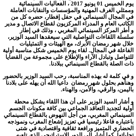
يوم الخميس 01 يونيو 2017 ، الفعاليات السينمائية
وممثلي الغرف المهنية والمؤسسات والنقابات العاملة
في المجال السينمائي في حفل إفطار، حضره كل من
الكاتب العام و المدراء المركزيون لقطاع الاتصال و مدير
و أطر المركز السينمائي المغربي ، وذلك في إطار
سلسلة اللقاءات التواصلية التي سيعقدها السيد الوزير،
خلال شهر رمضان الأبرك، مع الهيئات و التمثيليات
الفاعلة في المجال. لقاء يوم الخميس شكل مناسبة أولية
للتواصل وتبادل الآراء والإطلاع على مجموعة من القضايا
ذات الصلة بالقطاع السينمائي ببلادنا.
و في كلمة له بهذه المناسبة، رحب السيد الوزير بالحضور
وهنأهم بحلول شهر رمضان داعيا الله أن يهله على بلادنا
باليمن، والرقي، والأمن، والهناء.
و أشار السيد الوزير على أن هذا اللقاء يشكل محطة
أولية لتجديد التعاقد الجماعي بين كافة مكونات الجسم
السينمائي المغربي، من أجل النهوض بالقطاع السينمائي
باعتباره فاعلا رئيسيا في تعزيز إشعاع المغرب ونموذجه
الحضاري المتميز ورافعة ثقافية واقتصادية في شتى
تجلياتها. كما أشار إلى الدور الاستراتيجي الذي تلعبه