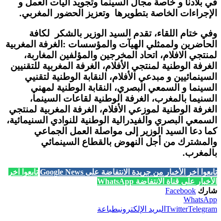
في بلادنا و خاصة مجال السينما وتجويد آليات العمل و
الإجراءات الخاصة بتطويرها وتعزيز الحضور المغربي.
وفي ختام اللقاء، تقدم السيد الوزير بالشكر لكافة
الحاضرين ولممثلي الهيآت والمؤسسات :الغرفة المغربية
لمنتجي الافلام، اتحاد المخرجين والمؤلفين المغاربة،
الغرفة الوطنية لمنتجي الأفلام، الغرفة المغربية للتقنيين
السينمائيين و مبدعي الأفلام، النقابة الوطنية لتقنيي
السينما و السمعي البصري، النقابة الوطنية لمهني
السنيما بالمغرب، الغرفة الوطنية لقاعات السينما،
الغرفة الوطنية لموزعي الأفلام، الغرفة المغربية لمنتجي
السمعي البصري والفيدرالية الوطنية للنوادي السنيمائية،
كما دعا السيد الوزير إلى مواصلة العمل الجماعي
والمشترك من أجل النهوض بالقطاع السينمائي
بالمغرب.
تابعوا آخر الأخبار من جريدة الانتفاضة على Google News
تابعوا آخر
الأخبار على قناة الانتفاضة WhatsApp
شارك
Facebook
WhatsApp
Telegram
Twitter
البريد الإلكتروني
طباعة