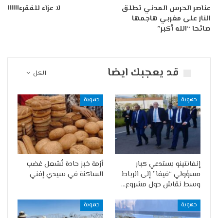
عناصر الحرس المدني تطلق
لا عزاء للفقرء!!!!!!
النار على مغربي هاجمها
صائحا “الله أكبر”
قد يعجبك ايضا
الكل
جهوية
جهوية
إنفانتينو يستدعي كبار
أزمة خبز حادة تُشعل غضب
مسؤولي “فيفا” إلى الرباط
الساكنة في سيدي إفني
وسط نقاش حول مشروع…
جهوية
جهوية