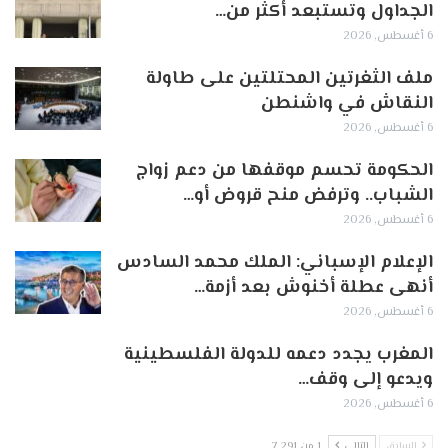
الجداول وتستبعد أكثر من…
6 أغسطس, 2026
ملف الثغرتين المحتلتين على طاولة
النقاش في واشنطن
6 أغسطس, 2026
الحكومة تحسم موقفها من دعم زواج
الشباب.. وترفض منح قروض أو…
6 أغسطس, 2026
الإعلام الإسباني: الملك محمد السادس
أنهى عطلة أخنوش بعد أزمة…
6 أغسطس, 2026
المغرب يجدد دعمه للدولة الفلسطينية
ويدعو إلى وقف…
6 أغسطس, 2026
السابق
التالي
1 من 7٬291