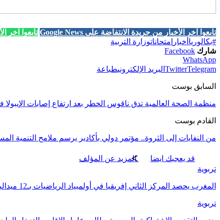
تابعوا آخر الأخبار من جريدة الانتفاضة على Google News
تابعوا آخر الأخب
#بكالوريا
أخبار
امتحانات
وزارة التربية
شارك
Facebook
WhatsApp
Telegram
Twitter
البريد الإلكتروني
طباعة
السابق بوست
منظمة الصحة العالمية تدق ناقوس الخطر بعد ارتفاع إصابات الإيبولا 
القادم بوست
من النفايات إلى الثروة.. مؤتمر دولي بأكادير يرسم ملامح التنمية الم
قد يعجبك ايضا
المزيد عن المؤلف
تربوية
المغرب يحصد المركز الثاني إفريقيا في أولمبياد الرياضيات بـ12 ميدالية
تربوية