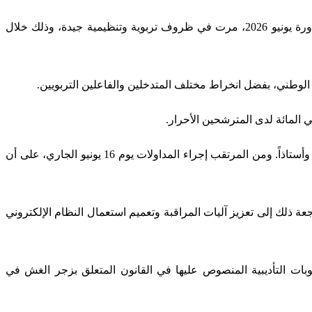
أفادت وزارة التربية الوطنية والتعليم الأولي والرياضة بأن اختبارات الدورة العادية للامتحان الوطني الموحد لنيل شهادة البكالوريا، برسم دورة يونيو 2026، مرت في ظروف تربوية وتنظيمية جيدة، وذلك خلال
ق الوطني، بفضل انخراط مختلف المتدخلين والفاعلين التربويين.
وفي ما يخص مرحلة التصحيح، أكدت الوزارة انطلاق العملية بمختلف مراكز التصحيح البالغ عددها 283 مركزاً، بمشاركة 31 ألفاً و622 أستاذة وأستاذاً. ومن المرتقب إجراء المداولات يوم 16 يونيو الجاري، على أن
حة الغش، كشفت الوزارة عن ضبط 4126 حالة غش خلال هذه الدورة، بزيادة بلغت 49 في المائة مقارنة مع دورة 2025، مرجعة ذلك إلى تعزيز آليات المراقبة وتعميم استعمال النظام الإلكتروني
بات التأديبية المنصوص عليها في القانون المتعلق بزجر الغش في