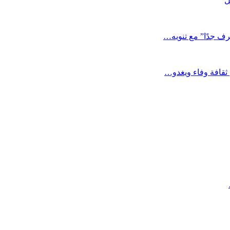
ل
رف جدًا” مع تنويه…
 ثقافة وفاء ويغدو…