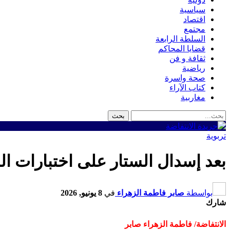
سياسية
اقتصاد
مجتمع
السلطة الرابعة
قضايا المحاكم
ثقافة و فن
رياضية
صحة واسرة
كتاب الآراء
مغاربية
تربوية
بعد إسدال الستار على اختبارات ال
بواسطة
صابر فاطمة الزهراء
في
8 يونيو, 2026
شارك
الانتفاضة/ فاطمة الزهراء صابر