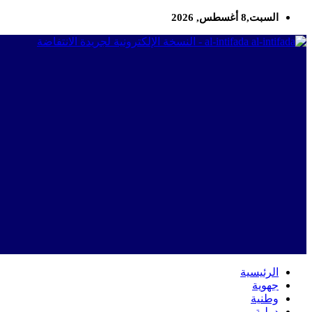
السبت,8 أغسطس, 2026
al-intifada - النسخة الإلكترونية لجريدة الانتفاضة
الرئيسية
جهوية
وطنية
دولية