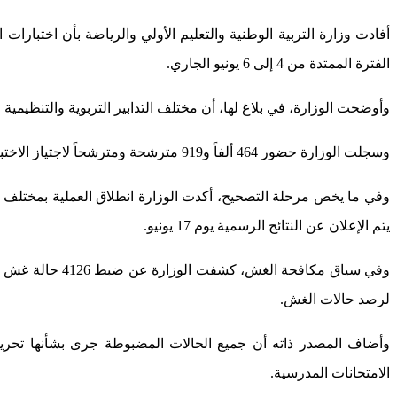
الفترة الممتدة من 4 إلى 6 يونيو الجاري.
وأوضحت الوزارة، في بلاغ لها، أن مختلف التدابير التربوية والتنظيمية
وسجلت الوزارة حضور 464 ألفاً و919 مترشحة ومترشحاً لاجتياز الاختبارات، بنسبة بلغت 96.5 في المائة لدى المترشحين الممدرسين و52.7 في المائة لدى المترشحين الأحرار.
يتم الإعلان عن النتائج الرسمية يوم 17 يونيو.
لرصد حالات الغش.
وأضاف المصدر ذاته أن جميع الحالات المضبوطة جرى بشأنها تحرير 
الامتحانات المدرسية.