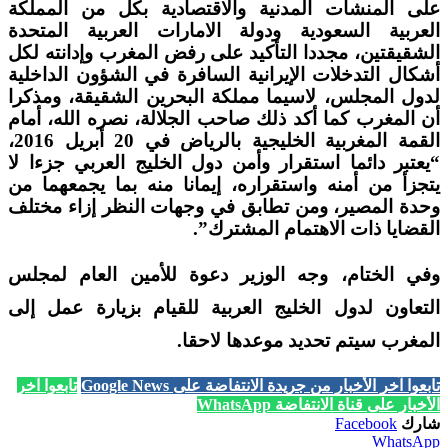
على المنشآت المدنية والاقتصادية بكل من المملكة
العربية السعودية ودولة الامارات العربية المتحدة
الشقيقتين، مجددا التأكيد على رفض المغرب وإدانته لكل
أشكال التدخلات الإيرانية السافرة في الشؤون الداخلية
لدول المجلس، لاسيما مملكة البحرين الشقيقة، ومذكرا
أن المغرب كما أكد ذلك صاحب الجلالة، نصره الله، أمام
القمة المغربية الخليجية بالرياض في 20 أبريل 2016،
“يعتبر دائما استقرار وأمن دول الخليج العربي جزءا لا
يتجزأ من أمنه واستقراره، إيمانا منه بما يجمعهما من
وحدة المصير، ومن تطابق في وجهات النظر إزاء مختلف
القضايا ذات الاهتمام المشترك”.
وفي الختام، وجه الوزير دعوة للأمين العام لمجلس
التعاون لدول الخليج العربية للقيام بزيارة عمل إلى
المغرب سيتم تحديد موعدها لاحقا.
تابعوا آخر الأخبار من جريدة الانتفاضة على Google News
تابعوا آخر
الأخبار على قناة الانتفاضة WhatsApp
شارك
Facebook
WhatsApp