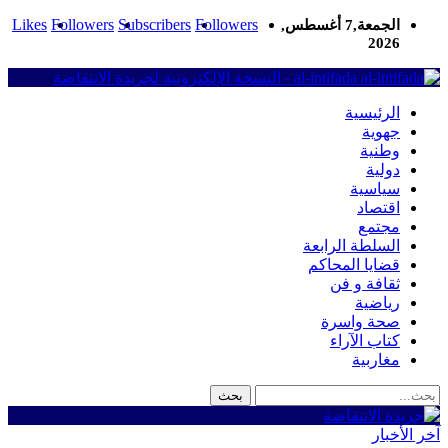
Likes
Followers
Subscribers
Followers
الجمعة,7 أغسطس,
2026
al-intifada - النسخة الإلكترونية لجريدة الانتفاضة
الرئيسية
جهوية
وطنية
دولية
سياسية
اقتصاد
مجتمع
السلطة الرابعة
قضايا المحاكم
ثقافة و فن
رياضية
صحة واسرة
كتاب الآراء
مغاربية
آخر الأخبار