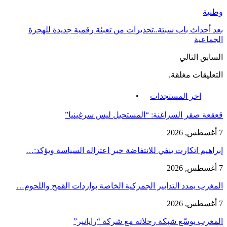
وطنية
بعد أحداث باب سبتة..تحذيرات من تعبئة رقمية جديدة للهجرة
الجماعية
السابق
التالي
التعليقات مغلقة.
اخر المستجدات
قعقعة صقر السراغنة: “المستحيل ليس سرغينيا”
7 أغسطس, 2026
إبراهيم اتكارت ينفي للانتفاضة خبر اعتزاله السياسة ويؤكد:…
7 أغسطس, 2026
المغرب يمدد التدابير الجمركية الخاصة بواردات القمح واللحوم…
7 أغسطس, 2026
المغرب يوسّع شبكة رحلاته مع شركة “رايانير”