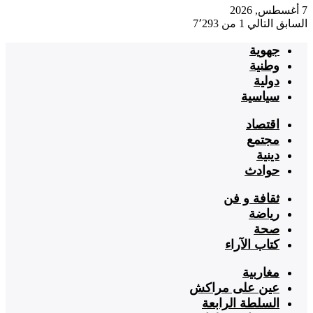
7 أغسطس, 2026
السابق
التالي
1 من 7٬293
جهوية
وطنية
دولية
سياسية
اقتصاد
مجتمع
دينية
حوادث
ثقافة و فن
رياضة
صحة
كتاب الآراء
مغاربية
عين على مراكش
السلطة الرابعة