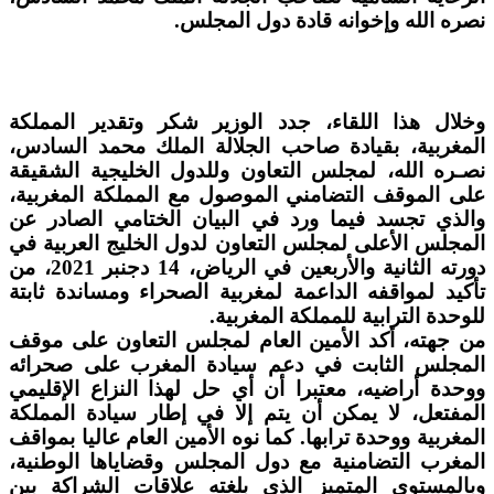
نصره الله وإخوانه قادة دول المجلس.
وخلال هذا اللقاء، جدد الوزير شكر وتقدير المملكة
المغربية، بقيادة صاحب الجلالة الملك محمد السادس،
نصـره الله، لمجلس التعاون وللدول الخليجية الشقيقة
على الموقف التضامني الموصول مع المملكة المغربية،
والذي تجسد فيما ورد في البيان الختامي الصادر عن
المجلس الأعلى لمجلس التعاون لدول الخليج العربية في
دورته الثانية والأربعين في الرياض، 14 دجنبر 2021، من
تأكيد لمواقفه الداعمة لمغربية الصحراء ومساندة ثابتة
للوحدة الترابية للمملكة المغربية.
من جهته، أكد الأمين العام لمجلس التعاون على موقف
المجلس الثابت في دعم سيادة المغرب على صحرائه
ووحدة أراضيه، معتبرا أن أي حل لهذا النزاع الإقليمي
المفتعل، لا يمكن أن يتم إلا في إطار سيادة المملكة
المغربية ووحدة ترابها. كما نوه الأمين العام عاليا بمواقف
المغرب التضامنية مع دول المجلس وقضاياها الوطنية،
وبالمستوى المتميز الذي بلغته علاقات الشراكة بين