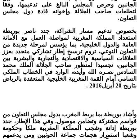
الجانبين وحرص المجلس البالغ على تدعيمها، وفقا
لتطلعات صاحب الجلالة وإخوانه قادة دول مجلس
التعاون.
بخصوص تدعيم مسار الشراكة، جدد ناصر بوريطة
استعداد المملكة المغربية لمواصلة العمل مع الأمانة
العامة والدول الخليجية، بما يؤسس لمرحلة جديدة من
التعاون النوعي، تروم ترسيخ إطار تشاركي متجدد يعزز
العلاقات السياسية والاقتصادية والتجارية والبشرية بين
الجانبين، تجسيدا لمنظور صاحب الجلالة الملك محمد
السادس نصـره الله وأيده، الوارد في الخطاب الملكي
السامي أمام القمة المغربية الخليجية المنعقدة بالرياض
بتاريخ 20 أبريل2016 .
وأشاد بوريطة بما يربط المغرب بدول مجلس التعاون من
قواسم مشتركة وتضامن موصول. وفي هذا الإطار، جدد
بوريطة إدانة وشجب المملكة المغربية ملكا وحكومة
وشعبا استمرار هجمات جماعة الحوثيين ومن يدعمهم