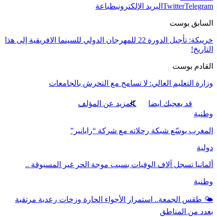
Telegram
Twitter
البريد الإلكتروني
طباعة
السابق بوست
خريبكة: تأجيل الدورة 22 للمهرجان الدولي للسينما الافريقية إلى هذا
التاريخ!
القادم بوست
وزارة التعليم العالي: لا تسامح مع التحرش بالجامعات
قد يعجبك ايضا
المزيد عن المؤلف
وطنية
المغرب يوسّع شبكة رحلاته مع شركة “رايانير”
دولية
ألمانيا تسجل آلاف الوفيات بسبب موجة الحر غير المسبوقة ..
وطنية
🌤️ طقس الجمعة.. استمرار الأجواء الحارة وزخات رعدية مرتقبة
بعدد من المناطق