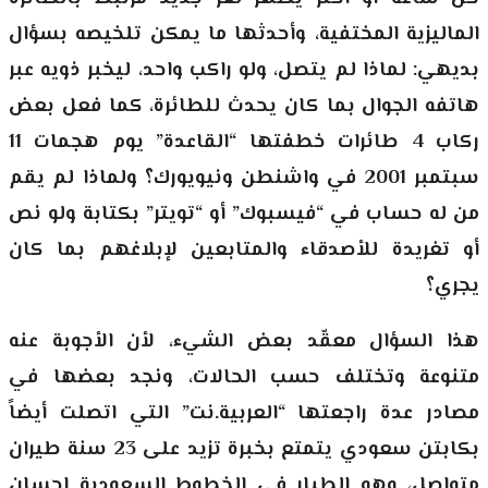
الماليزية المختفية، وأحدثها ما يمكن تلخيصه بسؤال
بديهي: لماذا لم يتصل، ولو راكب واحد، ليخبر ذويه عبر
هاتفه الجوال بما كان يحدث للطائرة، كما فعل بعض
ركاب 4 طائرات خطفتها “القاعدة” يوم هجمات 11
سبتمبر 2001 في واشنطن ونيويورك؟ ولماذا لم يقم
من له حساب في “فيسبوك” أو “تويتر” بكتابة ولو نص
أو تغريدة للأصدقاء والمتابعين لإبلاغهم بما كان
يجري؟
هذا السؤال معقّد بعض الشيء، لأن الأجوبة عنه
متنوعة وتختلف حسب الحالات، ونجد بعضها في
مصادر عدة راجعتها “العربية.نت” التي اتصلت أيضاً
بكابتن سعودي يتمتع بخبرة تزيد على 23 سنة طيران
متواصل، وهو الطيار في الخطوط السعودية إحسان