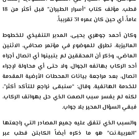
قطب، مؤلف كتاب “أسرار الطيران” قبل أكثر من 18
عاماً، أي حين كان عمره 31 تقريباً.
وكان أحمد جوهري يحيى، المدير التنفيذي للخطوط
الماليزية، تطرق للموضوع في مؤتمر صحافي، الاثنين
الماضي، وذكر أن المحققين لم يتبينوا أي اتصال أجراه
أحد الركاب بهاتفه الجوال، ولا حتى أي محاولة لإجراء
اتصال، بعد مراجعة بيانات المحطات الأرضية المقدمة
للخدمة الهاتفية، وقال: “سنبقى نراجع للتأكد أكثر”،
لكنه لم يفسر سبب الصمت الذي حل بهواتف الركاب،
فبقي السؤال المحير بلا جواب.
والسبب الذي تتفق عليه جميع المصادر التي راجعتها
“العربية.نت” هو ما ذكره أيضاً الكابتن قطب عبر