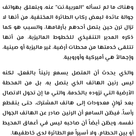
وهناك ما لم تسأله “العربية.نت” عنه، ويتعلق بهواتف
جوالة عائدة لبعض ركاب الطائرة المختفية، من أنها لا
تزال ترن حين يتصل أحدهم بأرقامها، والسبب هو كما
ذكره المدير التنفيذي للخطوط الماليزية، من أنها
تتلقى خدمتها من محطات أرضية، غير ماليزية أو صينية،
وإجمالاً هي أميركية وأوروبية.
والذي يحدث أن المتصل يسمع رنيناً بالفعل، لكنه
ليس رنين الهاتف الذي يتصل به، بل من المحطة
الأرضية التي تزوده بالخدمة، والتي ما إن تحول الاتصال
بعد ثوانٍ معدودات إلى هاتف المشترك، حتى ينقطع
رأساً، فيظن السامع أن الرنين صادر عن الهاتف الجوال
نفسه، ويظن أيضاً أن صاحبه ليس في أعماق المحيط
أو بين الحطام، ولا أسيراً مع الطائرة لدى خاطفيها.