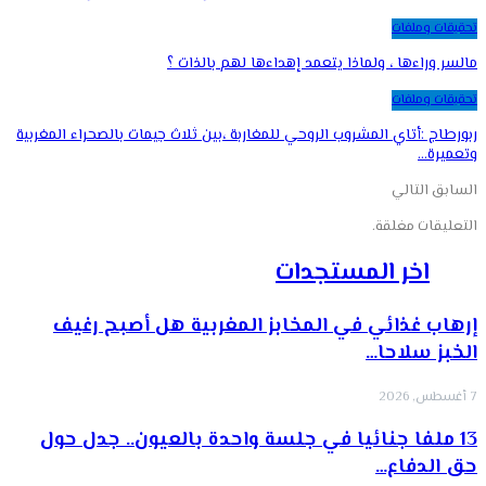
تحقيقات وملفات
مالسر وراءها ، ولماذا يتعمد إهداءها لهم بالذات ؟
تحقيقات وملفات
ربورطاج :أتاي المشروب الروحي للمغاربة ،بين ثلاث جيمات بالصحراء المغربية
وتعميرة…
السابق
التالي
التعليقات مغلقة.
اخر المستجدات
إرهاب غذائي في المخابز المغربية هل أصبح رغيف
الخبز سلاحا…
7 أغسطس, 2026
13 ملفا جنائيا في جلسة واحدة بالعيون.. جدل حول
حق الدفاع…