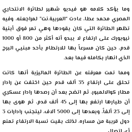
وما يؤكد كلامه هو فيديو شهير لطائرة الانتحاري
المصري محمد عطا، عادت “العربية.نت” لمراجعته، وفيه
تظهر الطائرة التي كان يقودها وهي تمر فوق أبنية
نيويورك على ارتفاع لا يبدو أنه أكثر من 800 أو 1000
قدم، حين كان مسرعاً بها للارتطام بأحد مبنيي البرج
الذي انهار بكامله فيما بعد.
ومما تمت معرفته عن الطائرة الماليزية أنها كانت
تحلق على ارتفاع 35 ألف قدم حين اختفت عن رادار
مطار كوالالمبور، ثم اتضح بعد أن رصدها رادار عسكري
أن طيارها ارتفع بها إلى 45 ألف قدم، ثم هوى بها
إلى 23 ألفاً، وبعدها إلى 5000 آلاف، ليتجنب رادارات 3
دول قريبة من مساره، لذلك بقيت نسبة الارتفاع تمنع
أي اتصال.