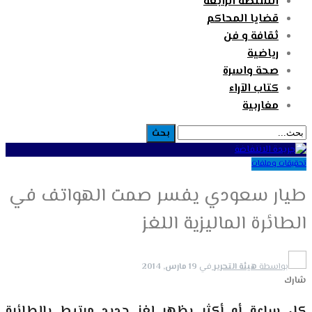
السلطة الرابعة
قضايا المحاكم
ثقافة و فن
رياضية
صحة واسرة
كتاب الآراء
مغاربية
تحقيقات وملفات
طيار سعودي يفسر صمت الهواتف في
الطائرة الماليزية اللغز
بواسطة
هيئة التحرير
في
19 مارس, 2014
شارك
كل ساعة أو أكثر يظهر لغز جديد مرتبط بالطائرة