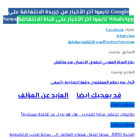
تابعوا آخر الأخبار من جريدة الانتفاضة على Google
تابعوا آخر الأخبار على قناة الانتفاضة WhatsApp
News
شارك
Facebook
WhatsApp
Telegram
Twitter
البريد الإلكتروني
طباعة
السابق بوست
بلاغ المركز المغربي لحقوق الانسان فرع مراكش
القادم بوست
لأول مرة ينظم المفتشون وقفة احتجاجية بآسفي
قد يعجبك ايضا
المزيد عن المؤلف
تحقيقات وملفات
طانطان تحتضن مركزا للتدريب .. هل هو بديل عن قاعدة عسكرية؟
تحقيقات وملفات
الوحدة 8200.. عندما تتحول منصات التواصل إلى ساحة للحرب الإلكترونية