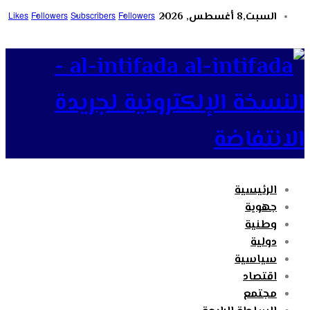
السبت,8 أغسطس, 2026
Followers
Subscribers
Followers
Likes
al-intifada -
النسخة الإلكترونية لجريدة
الانتفاضة
الرئيسية
جهوية
وطنية
دولية
سياسية
اقتصاد
مجتمع