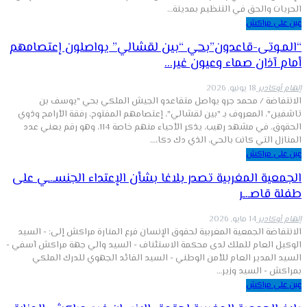
الحريات والحق في التنظيم بمدينة…
عين على مراكش
“المـوتى-قاعدون”بحي “بين لقشالي” يواصلون إعتصامهم
أمام آذان صماء وعيون غير…
إلهام أوكادير
18 يونيو, 2026
الانتفاضة / محمد جرو يواصل متقاعدو الجيش الملكي بحي "يوسف بن
تاشفين"، المعروف بـ "بين لقشالي"، إعتصامهم المفتوح، رفقة الأرامح وذوي
الحقوق، في مشهد رهيب، يذكر الأحياء منهم خاصة 114، وهو رقم يعني عدد
المنازل التي كانت بالحي، الذي دك دكا،…
عين على مراكش
الجمعية المغربية تصدر بلاغا بشأن الإعتداء الجنسـ.ـي على
طفلة قاصـ.ـر
إلهام أوكادير
14 مايو, 2026
الانتفاضة الجمعية المغربية لحقوق الإنسان فرع المنارة مراكش إلى: - السيد
الوكيل العام للملك لدى محكمة الاستئناف - السيد والي جهة مراكش آسفي -
السيد المدير العام للأمن الوطني - السيد القائد الجهوي للدرك الملكي
بمراكش - السيد وزير…
عين على مراكش