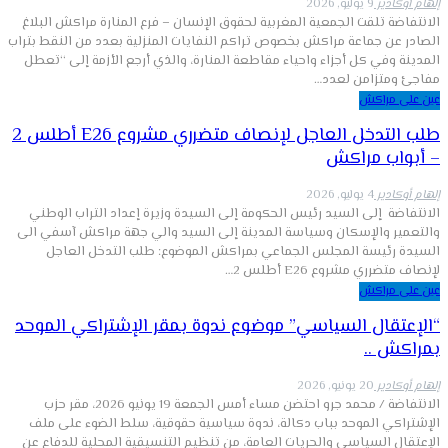
إلهام أوكادير
9 يوليو, 2026
الانتفاضة تلقت الجمعية المغربية لحقوق الإنسان – فرع المنارة مراكش البلاغ
الصادر عن جماعة مراكش بخصوص تراكم النفايات المنزلية بعدد من النقط بتراب
المدينة وفي كل أجزاء واحياء مقاطعة المنارة، والذي أرجع الأزمة إلى “تعطل
مفاجئ ومتزامن لعدد…
عين على مراكش
طلب التدخل العاجل لإنصاف متضرري مشروع E26 أطلس 2
– أبواب مراكش
إلهام أوكادير
4 يوليو, 2026
الانتفاضة إلى السيد رئيس الحكومة إلى السيدة وزيرة إعداد التراب الوطني
والتعمير والإسكان وسياسة المدينة إلى السيد والي جهة مراكش آسفي الى
السيدة رئيسة المجلس الجماعي بمراكش الموضوع: طلب التدخل العاجل
لإنصاف متضرري مشروع E26 أطلس 2…
عين على مراكش
“الإعتقال السياسي” موضوع ندوة بمقر الإشتراكي الموحد
بمراكش ..
إلهام أوكادير
20 يونيو, 2026
الانتفاضة / محمد جرو احتضن مساء أمس الجمعة 19 يونيو 2026، مقر حزب
الإشتراكي الموحد بباب دكالة، ندوة سياسية حقوقية، سلط الضوء على ملف
الإعتقال السياسي والحريات العامة، من تنظيم التنسيقية المحلية للدفاع عن