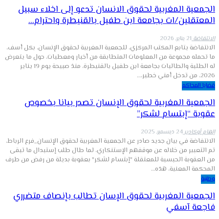
الجمعية المغربية لحقوق الانسان تدعو إلى اخلاء سبيل
المعتقلين/ات بجامعة ابن طفيل بالقنيطرة واحترام…
الانتفاضة
21 يناير, 2026
الانتفاضة يتابع المكتب المركزي، للجمعية المغربية لحقوق الإنسان، بكل أسف،
ما تحمله مجموعة من المعلومات المتطابقة من أخبار ومعطيات، حول ما يتعرض
له الطلبة والطالبات بجامعة ابن طفيل بالقنيطرة، منذ صبيحة يوم 19 يناير
2026، من تدخل أمني خطير،…
قضايا المحاكم
الجمعية المغربية لحقوق الإنسان تصدر بيانا بخصوص
عقوبة “إبتسام لشكر”
إلهام أوكادير
24 ديسمبر, 2025
الانتفاضة في بيان جديد صادر عن الجمعية المغربية لحقوق الإنسان_فرع الرباط،
تم التعبير من خلاله عن موقفهم الإستنكاري، لما طال طلب إستبدال ما تبقى
من العقوبة الحبسية للمعتقلة "إبتسام لشكر" بعقوبة بديلة من رفض من طرف
المحكمة المعنية، هذه…
وطنية
الجمعية المغربية لحقوق الإسان تطالب بإنصاف متضرري
فاجعة آسفي