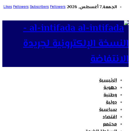
الجمعة,7 أغسطس, 2026
Followers
Subscribers
Followers
Likes
al-intifada -
النسخة الإلكترونية لجريدة
الانتفاضة
الرئيسية
جهوية
وطنية
دولية
سياسية
اقتصاد
مجتمع