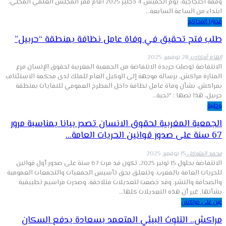
وقفة احتجاجية، يوم الخميس 4 دجنبر 2025 أمام مقر المجلس العلمي المحلي،
ابتداء من الساعة السابعة…
قضايا المحاكم
طلب فتح تحقيق في وفاة عامل نظافة بمنطقة “حربيل”
إلهام أوكادير
28 نوفمبر, 2025
الانتفاضة توصلت جريدة الانتفاضة من الجمعية المغربية لحقوق الإنسان فرع
المنارة مراكش، برسالة موجهة إلى الوكيل العام للملك لدى محكمة الاستئناف
بمراكش، بشأن وفاة عامل نظافة داخل المطرح العمومي للنفايات بمنطقة
حربيل، هذا نصها : "تحية…
وطنية
الجمعية المغربية لحقوق الانسان تصدر بيانا بمناسبة مرور
67 سنة على صدور قوانين الحريات العامة…
محمد المتوكل
15 نوفمبر, 2025
الانتفاضة بحلول 15 نونبر 2025، تكون قد مرت 67 سنة على صدور أول قوانين
للحريات العامة بالمغرب، وتتعلق بحق تأسيس الجمعيات والتجمعات العمومية
والصحافة والنشر، وقد خضعت لتعديلات متلاحقة، وصدرت مراسيم تطبيقية
بشأنها. غير أن هذه التعديلات كلها…
عين على مراكش
مراكش.. التلوث البيئي المتعمد بسعادة يدفع السكان