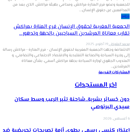
للجمعية وعضو فرع المنارة مراكش، ومحامي بهيئة مراكش، الذي يعد من
المدافعين عن حقوق الإنسان،…
وطنية
الجمعية المغربية لحقوق الإنسان فرع المنارة بمراكش
تقارب معاناة المرشدين السياحيين بالجهة وتدهور…
محمد المتوكل
19 أكتوبر, 2025
الانتفاضة وجهت الجمعية المغربية لحقوق الإنسان - فرع المنارة - مراكش رسالة
إلى وزيرة السياحة والصناعة التقليدية والاقتصاد الاجتماعي والتضامني، و
المندوب الجهوي لوزارة السياحة بجهة مراكش آسفي، بشأن معاناة
المرشدين…
المشاركات القديمة
اخر المستجدات
دون خسائر بشرية..شاحنة تثير الرعب وسط سكان
سيدي البرنوصي
6 أغسطس, 2026
اعتذار كنسي رسمي يطوي أزمة تصريحات تحريضية ضد