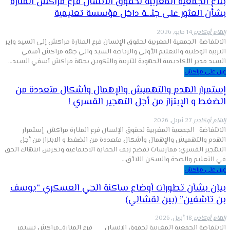
بلاغ الجمعية المغربية لحقوق الانسان فرع مراكش المنارة
بشأن العثور على جثـ.ـة داخل مؤسسة تعليمية
إلهام أوكادير
14 مايو, 2026
الانتفاضة الجمعية المغربية لحقوق الإنسان فرع المنارة مراكش إلى السيد وزير
التربية الوطنية والتعليم الأولي والرياضة السيد والي جهة مراكش آسفي
السيد مدير الأكاديمية الجهوية للتربية والتكوين بجهة مراكش آسفي السيد…
عين على مراكش
إستمرار الهدم والتهميش والإهمال وأشكال متعددة من
الضغط و الإبتزاز من أجل التهجير القسري !
إلهام أوكادير
27 أبريل, 2026
الانتفاضة الجمعية المغربية لحقوق الإنسان فرع المنارة مراكش إستمرار
الهدم والتهميش والإهمال وأشكال متعددة من الضغط و الابتزاز من أجل
التهجير القسري: ممارسات تفضح زيف الحماية الاجتماعية وتكرس انتهاك الحق
في التعليم والصحة والسكن اللائق…
عين على مراكش
بيان بشأن تطورات أوضاع ساكنة الحي العسكري “يوسف
بن تاشفين” (بين لقشالي)
إلهام أوكادير
18 أبريل, 2026
الانتفاضة الجمعية المغربية لحقوق الإنسان فرع المنارة_مراكش تستمر