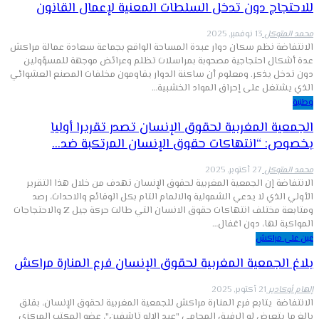
للاحتجاج دون تدخل السلطات المعنية لإعمال القانون
محمد المتوكل
13 نوفمبر, 2025
الانتفاضة نظم سكان دوار عبدة المساحة الواقع بجماعة سعادة عمالة مراكش
عدة أشكال احتجاجية مصحوبة بمراسلات تظلم وعرائض موجهة للمسؤولين
دون تدخل يذكر. ومعلوم أن ساكنة الدوار يقاومون مخلفات المصنع العشوائي
الذي يشتغل على إحراق المواد الخشبية…
وطنية
الجمعية المغربية لحقوق الإنسان تصدر تقريرا أوليا
بخصوص: “انتهاكات حقوق الإنسان المرتكبة ضد…
محمد المتوكل
27 أكتوبر, 2025
الانتفاضة إن الجمعية المغربية لحقوق الإنسان تهدف من خلال هذا التقرير
الأولي الذي لا يدعي الشمولية والالمام التام بكل الوقائع والاحداث، رصد
ومتابعة مختلف انتهاكات حقوق الانسان التي طالت حركة جيل Z والاحتجاجات
المواكبة لها، دون اغفال…
عين على مراكش
بلاغ الجمعية المغربية لحقوق الإنسان فرع المنارة مراكش
إلهام أوكادير
21 أكتوبر, 2025
الانتفاضة يتابع فرع المنارة مراكش للجمعية المغربية لحقوق الإنسان، بقلق
بالغ ما يتعرض له الرفيق المحامي "عبد الإله تاشفين"، عضو المكتب المركزي