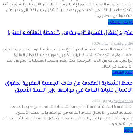
متابعة الجمعية المغربية لحقوق الإنسان فرع المنارة مراكش ببالغ القلق ما آلت
إليه أوضاع ساكنة الحي العسكري يوسف بن تاشفين (بين لقشالي) بمراكش،
حيث تتواصل الدعاوى…
عين على مراكش
عاجل: إعتقال الشابة “زينب خروبي” بمطار المنارة مراكش!
إلهام أوكادير
12 فبراير, 2026
الانتفاضة // الجمعية المغربية لحقوق الإنسان تم عشية اليوم الخميس 12 فبراير
2026، توقيف المواطنة الشابة "زينب الخروبي" فور وصولها لمطار المنارة
مراكش، قادمة من الديار الفرنسية حيث تقيم. وحسب المعطيات المتوفرة لحد
الآن، فقد تم انجاز…
قضايا المحاكم
حفظ الشكاية المقدمة من طرف الجمعية المغربية لحقوق
الانسان للنيابة العامة في مواجهة وزير الصحة الأسبق
محمد المتوكل
31 يناير, 2026
الانتفاضة هلمت الانتفاضة أنه تم حفظ الشكاية المقدمة من طرف الجمعية
المغربية لحقوق الانسان للنيابة العامة في مواجهة وزير الصحة الأسبق.
والغريب هو الانتظار لعدم البت الى حين دخول قانون المسطرة الجنائية الجديدة
حيز التنفيذ و…
تربوية