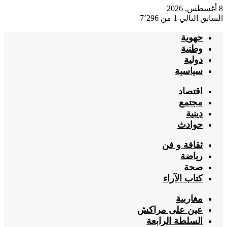
8 أغسطس, 2026
السابق
التالي
1 من 7٬296
جهوية
وطنية
دولية
سياسية
اقتصاد
مجتمع
دينية
حوادث
ثقافة و فن
رياضة
صحة
كتاب الآراء
مغاربية
عين على مراكش
السلطة الرابعة