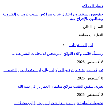
قضايا المحاكم
حقوقيون يستنكرون اعتقال شاب بمراكش بسبب تدوينات إلكترونية
ويطالبون بالإفراج عنه
السابق
التالي
التعليقات مغلقة.
اخر المستجدات
رسمياً.. قائمة وكلاء اللوائح المرشحين للانتخابات التشريعية…
8 أغسطس, 2026
تعديلات جديدة على ترقيم المركبات والدراجات تدخل حيز التنفيذ…
8 أغسطس, 2026
تعزية: شقيق النقيب مولاي سليمان العمراني في ذمة الله
8 أغسطس, 2026
تحقيقات ألمانية تثير القلق..هل تتحول موريتانيا إلى محطة…