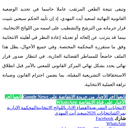
وتبقى نتيجة الطعن المرتقب عاملا حاسما في تحديد الوضعية
القانونية النهائية لسعيد آيت المهدي، إذ إن تأييد الحكم سيعني تثبيت
قرار حرمانه من الترشح والتشطيب على اسمه من اللوائح الانتخابية،
بينما قد يترتب عن إلغائه أو تعديله إعادة النظر في أهليته الانتخابية
وفق ما ستقرره المحكمة المختصة. وفي جميع الأحوال، يظل هذا
الملف خاضعاً للمساطر القضائية الجارية، في انتظار صدور قرار
نهائي يحدد بشكل نهائي المركز القانوني للمعني بالأمر قبل انطلاق
الاستحقاقات التشريعية المقبلة، بما يضمن احترام القانون وصيانة
نزاهة العملية الانتخابية.
تابعوا آخر الأخبار من جريدة الانتفاضة على Google News
تابعوا آخر
الأخبار على قناة الانتفاضة WhatsApp
الانتخابات التشريعية
القضاء الإداري
اللوائح الانتخابية
المحكمة الإدارية
بمراكش
انتخابات 2026
سعيد آيت المهدي
شارك
Facebook
WhatsApp