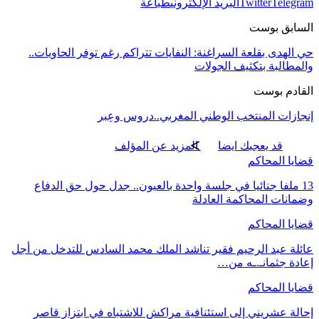
Telegram
Twitter
البريد الإلكتروني
طباعة
السابق بوست
حي الهدى بقلعة السراغنة: النفايات تتراكم رغم توفر الحاويات..
والمطالبة بتكثيف الجولات
القادم بوست
إنجازات المنتخب الوطني المغربي..دروس وعِبر
قد يعجبك ايضا
المزيد عن المؤلف
قضايا المحاكم
13 ملفا جنائيا في جلسة واحدة بالعيون.. جدل حول حق الدفاع
وضمانات المحاكمة العادلة
قضايا المحاكم
عائلة عبد الرحيم فقير تناشد الملك محمد السادس للتدخل من أجل
إعادة جثمانـ.ـه من…
قضايا المحاكم
إحالة عشريني إلى استئنافية مراكش للاشتباه في ابتزاز قاصر