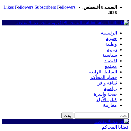
Likes
Followers
Subscribers
Followers
السبت,8 أغسطس,
2026
al-intifada - النسخة الإلكترونية لجريدة الانتفاضة
الرئيسية
جهوية
وطنية
دولية
سياسية
اقتصاد
مجتمع
السلطة الرابعة
قضايا المحاكم
ثقافة و فن
رياضية
صحة واسرة
كتاب الآراء
مغاربية
قضايا المحاكم