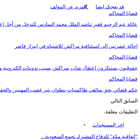
قد يعجبك ايضا
المزيد عن المؤلف
قضايا المحاكم
عائلة عبد الرحيم فقير تناشد الملك محمد السادس للتدخل من أجل إع
قضايا المحاكم
إحالة عشريني إلى استئنافية مراكش للاشتباه في ابتزاز قاصر
قضايا المحاكم
حقوقيون يستنكرون اعتقال شاب بمراكش بسبب تدوينات إلكترونية ويط
قضايا المحاكم
حكم قضائي بحق سائقي طاكسيات بتطوان يثير غضب المهنيين والحقو
السابق
التالي
التعليقات مغلقة.
اخر المستجدات
“إتفاقية مكة” للدفاع المشترك تجمع السعودية…