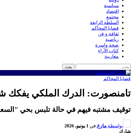
سياسية
اقتصاد
مجتمع
السلطة الرابعة
قضايا المحاكم
ثقافة و فن
رياضية
صحة واسرة
كتاب الآراء
مغاربية
قضايا المحاكم
تامنصورت: الدرك الملكي يفكك شبكة
توقيف مشتبه فيهم في حالة تلبس بحي "السعا
بواسطة
مازغ
في
1 يونيو, 2026
شارك