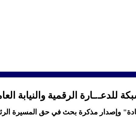
 للدعـ.ـارة الرقمية والنيابة الع
دة" وإصدار مذكرة بحث في حق المسيرة الرئي