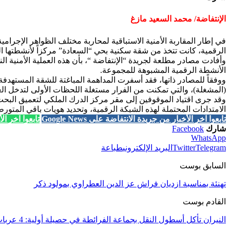
الإنتفاضة
/
محمد السعيد مازغ
في إطار المقاربة الأمنية الاستباقية لمحاربة مختلف الظواهر الإجر
الرقمية، كانت تتخذ من شقة سكنية بحي “السعادة” مركزاً لأنشطتها ا
وأفادت مصادر مطلعة لجريدة “الإنتفاضة “، بأن هذه العملية الأمنية ا
الأنشطة الرقمية المشبوهة للمجموعة.
ووفقاً للمصادر ذاتها، فقد أسفرت المداهمة المباغتة للشقة المستهد
(المشغلة)، والتي تمكنت من الفرار مستغلة اللحظات الأولى لتدخل العن
وقد جرى اقتياد الموقوفين إلى مقر مركز الدرك الملكي لتعميق البحث
الامتدادات المحتملة لهذه الشبكة الرقمية، وتحديد هويات باقي المتور
تابعوا آخر الأخبار من جريدة الانتفاضة على Google News
تابعوا آخر الأخب
شارك
Facebook
WhatsApp
Telegram
Twitter
البريد الإلكتروني
طباعة
السابق بوست
تهنئة بمناسبة ازديان فراش عز الدين العطراوي بمولود ذكر
القادم بوست
النيران تأكل أسطول النقل بجماعة الفرائطة في حصيلة أولية: 4 عربات عمومية تحترق