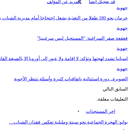
قد يعجبك ايضا
المزيد عن المؤلف
جهوية
حرمان نحو 180 طفلا من التغذية يشعل احتجاجا أمام مديرية الشباب بأكادير
جهوية
قعقعة صقر السراغنة: “المستحيل ليس سرغينيا”
جهوية
إسبانيا تشدد لهجتها وتؤكد: لا إقامة ولا عبور إلى أوروبا إلا بالصيغة القان
جهوية
الصويرة.. دورة استثنائية باتفاقيات كثيرة وأسئلة تنتظر الأجوبة
السابق
التالي
التعليقات مغلقة.
اخر المستجدات
بوانو: الهجرة الجماعية نحو سبتة ومليلية تعكس فقدان الشباب…