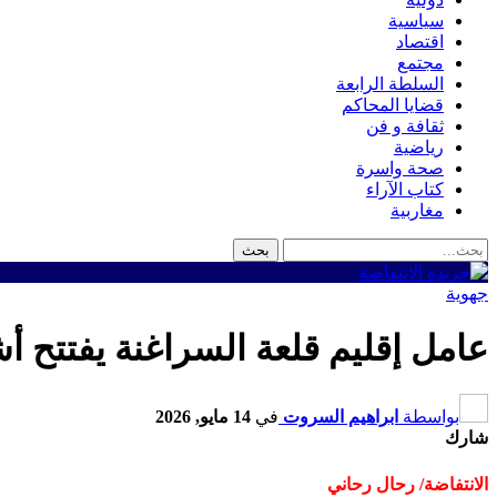
سياسية
اقتصاد
مجتمع
السلطة الرابعة
قضايا المحاكم
ثقافة و فن
رياضية
صحة واسرة
كتاب الآراء
مغاربية
جهوية
عامل إقليم قلعة السراغنة يفتتح أش
بواسطة
ابراهيم السروت
في
14 مايو, 2026
شارك
الانتفاضة/ رحال رحاني