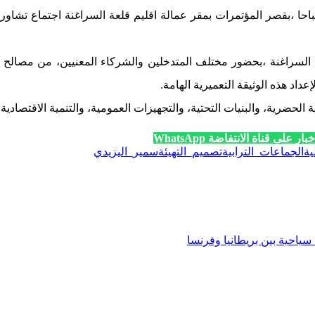
لساعة التاسعة و النصف صباحا ،بقصر المؤتمرات بمقر عمالة اقليم قلعة السراغنة
 السراغنة ،بحضور مختلف المتدخلين والشركاء المعنيين، من مصالح ل
عداد هذه الوثيقة التعميرية الهامة.
ضرية، والبنيات التحتية، والتجهيزات العمومية، والتنمية الاقتصادية، وا
ار على قناة الانتفاضة WhatsApp
ية
الجماعات_الترابية
تصميم_التهيئة
سمير_اليزيدي
ياحية بين بريطانيا وفرنسا