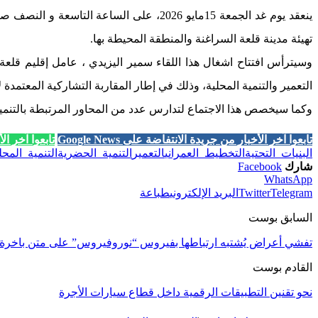
ينعقد يوم غد الجمعة 15مايو 2026، على ا
تهيئة مدينة قلعة السراغنة والمنطقة المحيطة بها.
وسيترأس افتتاح اشغال هذا اللقاء سمير اليزيدي ، عامل إقليم قلعة
التعمير والتنمية المحلية، وذلك في إطار المقاربة التشاركية المعتمدة لإ
وكما سيخصص هذا الاجتماع لتدارس عدد من المحاور المرتبطة بالتنمية الح
تابعوا آخر الأخبار من جريدة الانتفاضة على Google News
تابعوا آخر الأخب
البنيات_التحتية
التخطيط_العمراني
التعمير
التنمية_الحضرية
التنمية_المحل
شارك
Facebook
WhatsApp
Telegram
Twitter
البريد الإلكتروني
طباعة
السابق بوست
تفشي أعراض يُشتبه ارتباطها بفيروس “نوروفيروس” على متن باخرة س
القادم بوست
نحو تقنين التطبيقات الرقمية داخل قطاع سيارات الأجرة