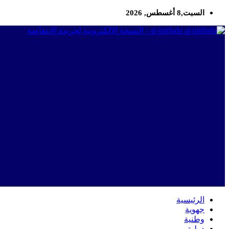
السبت,8 أغسطس, 2026
al-intifada - النسخة الإلكترونية لجريدة الانتفاضة
الرئيسية
جهوية
وطنية
دولية