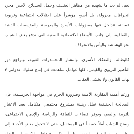
نعم، لم يعد ما نشهده من مظاهر العنـ.ـف وحمل السـ.ـلاح الأبيض مجرد
انحرافات معزولة، بل أصبح مؤشراً على اختلالات اجتماعية وتربوية
عميقة، تتداخل فيها مسؤوليات الأسرة والمدرسة والمؤسسات الدينية
والثقافية، إلى جانب الأوضاع الاقتصادية الصعبة التي تدفع بعض الشباب
نحو الهشاشة واليأس والانحراف.
فالبطالة، والتفكك الأسري، وانتشار المخـ.ـدرات القوية، وتراجع دور
التأطير التربوي والقيمي، كلها عوامل ساهمت في إنتاج سلوك عدواني لا
يهاب القانون ولا يخشى العقاب.
ورغم أهمية المقاربة الأمنية وضرورة الحزم في مواجهة الجريـ.ـمة، فإن
المعالجة الحقيقية تظل رهينة بمشروع مجتمعي متكامل يعيد الاعتبار
للتربية والقيم، ويوفر فضاءات للثقافة والرياضة والإدماج الاجتماعي،
ويمنح الشباب أملاً حقيقياً في المستقبل، حتى لا تتحول بعض الأحياء إلى