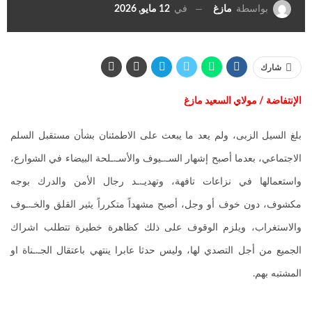
في
12 مايو, 2026
بواسطة
مازغ
شارك
الإنتفاضة
/ مولاي السعيد مازغ
بلغ السيل الزبى، ولم يعد ما يبعث على الاطمئنان بشأن مستقبل السلم
الاجتماعي، بعدما أصبح إشهار السـ.ـيوف والأسـ.ـلحة البيضاء في الشوارع،
واستعمالها في نزاعات تافهة، وتهديـ.ـد رجال الأمن والدرك بوجه
مكشوف، دون خوف أو وجل، أصبح مشهداً متكرراً يثير القلق والخـ.ـوف
والاستغراب، ويلزم الوقوف على ذلك كظاهرة خطيرة تتطلب اشراك
الجميع من أجل التصدي لها، وليس حدثا عابرا ينتهي باعتقال الجـ.ـناة او
المشتبه بهم.