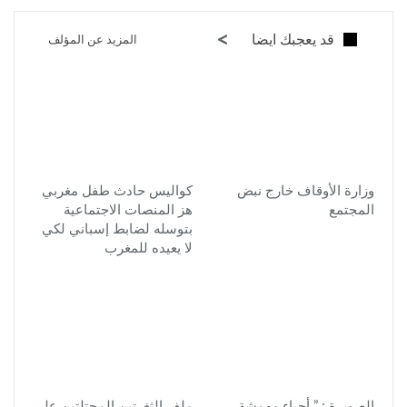
قد يعجبك ايضا
المزيد عن المؤلف
وزارة الأوقاف خارج نبض
كواليس حادث طفل مغربي
المجتمع
هز المنصات الاجتماعية
بتوسله لضابط إسباني لكي
لا يعيده للمغرب
الصويرة : ” أحياء مهمشة…
ملف الثغرتين المحتلتين على