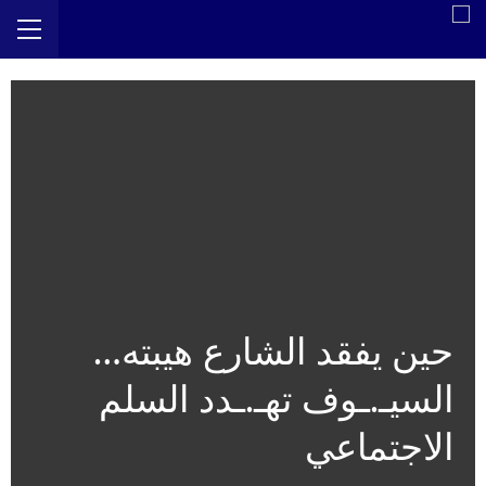
حين يفقد الشارع هيبته…
السيـ.ـوف تهـ.ـدد السلم
الاجتماعي