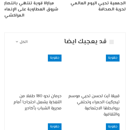
الجمعية تحيي اليوم العالمي
مباراة قوية تنتهي بانتصار
لحرية الصحافة
شروق العطاوية على الإنماء
المراكشي
قد يعجبك ايضا
الكل
جهوية
جهوية
قبيلة آيت لحسن تحيي موسم
حرمان نحو 180 طفلا من
تيدرگيت الحمراء وتحتفي
التغذية يشعل احتجاجا أمام
بروابطها الاجتماعية
مديرية الشباب بأكادير
والثقافية
جهوية
جهوية