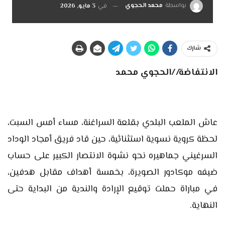
بواسطة
محمد الحجوي
في
3 مايو, 2026
شارك
الانتفاضة//الحجوي محمد
عاش الملعب البلدي بقلعة السراغنة، مساء أمس السبت،
لحظة كروية نسوية استثنائية، حين قاد فريق أمجاد الوداد
السرغيني جماهيره نحو نشوة الانتصار الكبير على حساب
ضيفه موكادور الصويرة، بخمسة أهداف مقابل هدفين،
في مباراة حملت توقيع الإرادة والندية من البداية حتى
النهاية.