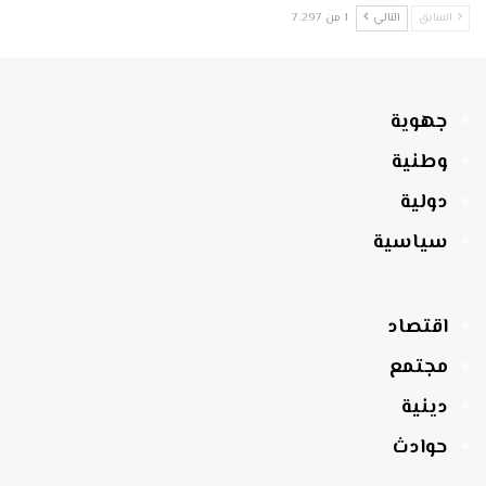
السابق
التالي
1 من 7٬297
جهوية
وطنية
دولية
سياسية
اقتصاد
مجتمع
دينية
حوادث