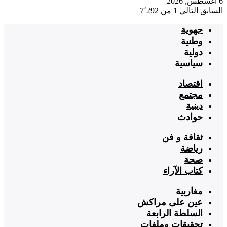
6 أغسطس, 2026
السابق
التالي
1 من 7٬292
جهوية
وطنية
دولية
سياسية
اقتصاد
مجتمع
دينية
حوادث
ثقافة و فن
رياضة
صحة
كتاب الآراء
مغاربية
عين على مراكش
السلطة الرابعة
تحقيقات وملفات