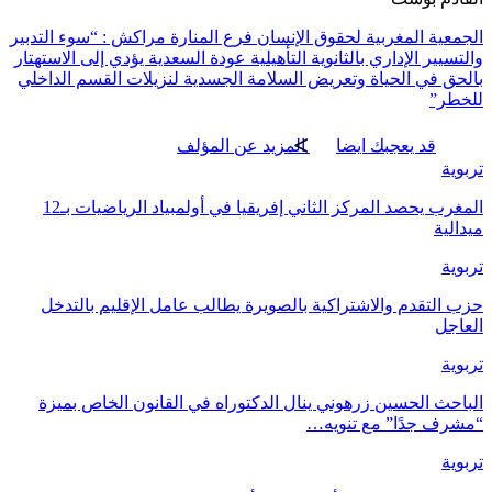
الجمعية المغربية لحقوق الإنسان فرع المنارة مراكش : “سوء التدبير
والتسيير الإداري بالثانوية التأهيلية عودة السعدية يؤدي إلى الاستهتار
بالحق في الحياة وتعريض السلامة الجسدية لنزيلات القسم الداخلي
للخطر”
قد يعجبك ايضا
المزيد عن المؤلف
تربوية
المغرب يحصد المركز الثاني إفريقيا في أولمبياد الرياضيات بـ12
ميدالية
تربوية
حزب التقدم والاشتراكية بالصويرة يطالب عامل الإقليم بالتدخل
العاجل
تربوية
الباحث الحسين زرهوني ينال الدكتوراه في القانون الخاص بميزة
“مشرف جدًا” مع تنويه…
تربوية