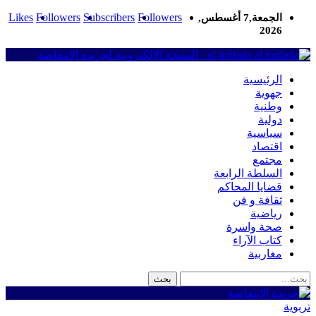
Likes
Followers
Subscribers
Followers
الجمعة,7 أغسطس,
2026
al-intifada - النسخة الإلكترونية لجريدة الانتفاضة
الرئيسية
جهوية
وطنية
دولية
سياسية
اقتصاد
مجتمع
السلطة الرابعة
قضايا المحاكم
ثقافة و فن
رياضية
صحة واسرة
كتاب الآراء
مغاربية
تربوية