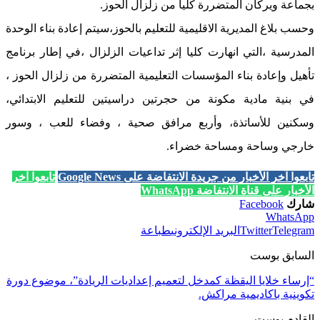
بجماعة ويركان المتضررة كليا من زلزال الحوز.
وحسب بلاغ المديرية الاقليمية للتعليم بالحوز،سيتم إعادة بناء الوحدة
المدرسية ،التي انهارت كليا إثر تداعيات الزلزال ،في إطار برنامج
تأهيل وإعادة بناء المؤسسات التعليمية المتضررة من زلزال الحوز ،
في بنية مادية مكونة من حجرتين دراسيتين للتعليم الابتدائي،
وسكنين للأساتذة، وأربع مرافق صحية ، وفضاء للعب ، وسور
خارجي وساحة ومساحة خضراء.
تابعوا آخر الأخبار من جريدة الانتفاضة على Google News
تابعوا آخر
الأخبار على قناة الانتفاضة WhatsApp
شارك
Facebook
WhatsApp
Telegram
Twitter
البريد الإلكتروني
طباعة
السابق بوست
“إرساء خلايا اليقظة كمدخل لتعميم إعداديات الريادة”، موضوع دورة
تكوينية باكاديمية مراكش.
القادم بوست