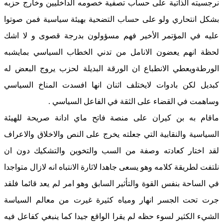
نرجسيته الذاتية على حساب تصفية خصومه الداخليين وخارج حزبه
بشكل انتحاري ولو على حساب التضحية بهيئة سياسية فمن صوتوا
عليه في المؤتمر الأخير فهم مسؤولون بدرجة قصوى و لا اشك
لحظة انهم يعضون الانامل من تدني الخطاب السياسي بمايشبه
الورطةويعطي الانطباع ان الورقة البديلة لحزب يروج البعض له
كبديل لكن بادوات لايختلف اثنان انها افسدت المناخ السياسي
وساهمت في القضاء على الثقة في الفاعل السياسي .
ماقام به بن كيران على منصة فاتح ماي ادانة صريحة للهيئة
السياسية والنقابية التي جعلته يخرج على النص والاخلاق والاعراف
لقد اختار كعادته وصفة من السب والتخوين والتشكيك دون ان
نلتفت لطريقة كلامه وهو يسعى جاهدا لاثارة الانتباه انه لازال متواجدا
في الساحة بنفس القوة والتأثير السابق وهو امر لم يعد قائما فلقد
جرت تحت الجسر انهار ومياه كثيرة غيرت من معالم السياسة
الشيء الكثير لسوء حظه لم يقرا الواقع جيدا كما ينبغي كفاعل فيه