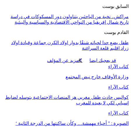
السابق بوست
مراكش.. نخبة من الباحثين يتناولون دور المسكوكات في دراسة
تاريخ شمال إفريقيا من النواحي الاقتصادية والسياسية والبيئية
القادم بوست
طفل يضع حدا لحياته شنقًا بدوار اولاد الكرن جماعة وقيادة اولاد
زراد اقليم قلعة السراغنة
قد يعجبك ايضا
المزيد عن المؤلف
كتاب الآراء
وزارة الأوقاف خارج نبض المجتمع
كتاب الآراء
كواليس حادث طفل مغربي هز المنصات الاجتماعية بتوسله لضابط
إسباني لكي لا يعيده للمغرب
كتاب الآراء
الصويرة : ” أحياء مهمشة… وكأن ساكنتها من الدرجة الثانية ‘