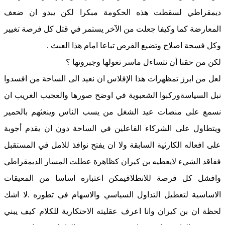
ديمقراطي لسقطت هذه الحكومة مبكرا لكن يبدو ان ضعف
المعارضة كما وكيفا جعلت من الآخر يستمر في قتل كل فرصة تغيير
وكل فسحة اصلاح وتضيع الفرص تباعا امام هذا العبث .
لكن من حقنا أن نتساءل ماسر تغولها وجبروتها ؟
لعل من ابرز تمظهرات هذا الإفلاس ان نعيد الى الساحة من افسدوا
نبل السياسةوركبوا الشعبوية في اوضح صورها والعجيب الغريب ان
نسمع على منصات عيد الشغل من يسب الناس وينعثهم بالحمير
ويتطاول على الشركاء الفاعلين في الساحة دون ان يقدم أجوبة
على افعاله الكارثية السابقة ولا ان يفتح نوافذ للامل في المستقبل
ففاقد الشيء لايعطيه بن كيران كظاهرة عطلت المسار الديمقراطي
وافشل كل فرصة للانطلاقيمكن اعتباره اساسا من المعيقات
الاساسية لتعطيل التداول السياسي والاسهام في تطوره .لا اشك
لحظة ان بن كيران وانا اعرف عقليته الاحتكارية للكلام كيف يبني