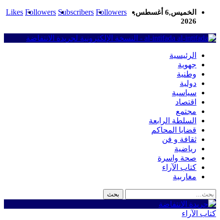
Likes
Followers
Subscribers
Followers
الخميس,6 أغسطس,
2026
al-intifada - النسخة الإلكترونية لجريدة الانتفاضة
الرئيسية
جهوية
وطنية
دولية
سياسية
اقتصاد
مجتمع
السلطة الرابعة
قضايا المحاكم
ثقافة و فن
رياضية
صحة واسرة
كتاب الآراء
مغاربية
كتاب الآراء