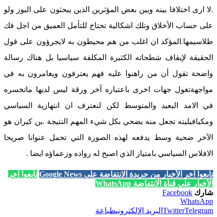
.لا ارى اختلافا بينه وبين بعض المؤثرين الذين يبحثون على البوز ولو
على حساب الأخلاق وتلك اشكالية تحتاج للتأمل العميق من اجل فك
طلاسيمها.المؤكد ان اغلب من هم محيطون به لايجرؤون على قول
الحقيقة لإيقاف شطحاته الكثيرة المكلفة سياسيا بل هناك رسالة
واضحة تقول أن من راهنوا عليه فهم يعترفون ويغامرون به في
مواجهةتغول جهات اخرى باعتباره آخر ورقة ليس لديها ماتخسره
في الامد البعيد والمتوسط لكن لنعترف ان انتهازية السياسي
ومكيافيليته تجعل منه يضحي بكل شيء المهم النتيجة .بن كيران هو
الآخر ضحية وسط يدفعه لهذه الصورة التي تحمل عنوانا صريحا
الافلاس السياسي بامتياز الذي اصبح له رواده وزعماؤه ايضا .
تابعوا آخر الأخبار من جريدة الانتفاضة على Google News
تابعوا آخر
الأخبار على قناة الانتفاضة WhatsApp
شارك
Facebook
WhatsApp
Telegram
Twitter
البريد الإلكتروني
طباعة