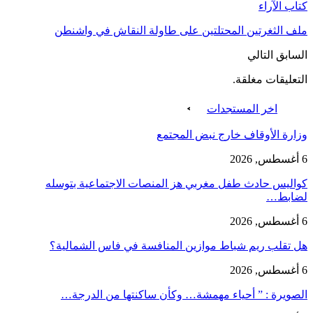
كتاب الآراء
ملف الثغرتين المحتلتين على طاولة النقاش في واشنطن
السابق
التالي
التعليقات مغلقة.
اخر المستجدات
وزارة الأوقاف خارج نبض المجتمع
6 أغسطس, 2026
كواليس حادث طفل مغربي هز المنصات الاجتماعية بتوسله
لضابط…
6 أغسطس, 2026
هل تقلب ريم شباط موازين المنافسة في فاس الشمالية؟
6 أغسطس, 2026
الصويرة : ” أحياء مهمشة… وكأن ساكنتها من الدرجة…