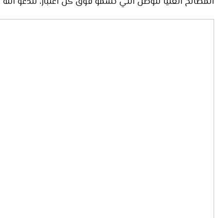
المصالح العليا للوطن التي تسمو فوق كل اعتبار، لندعو الل