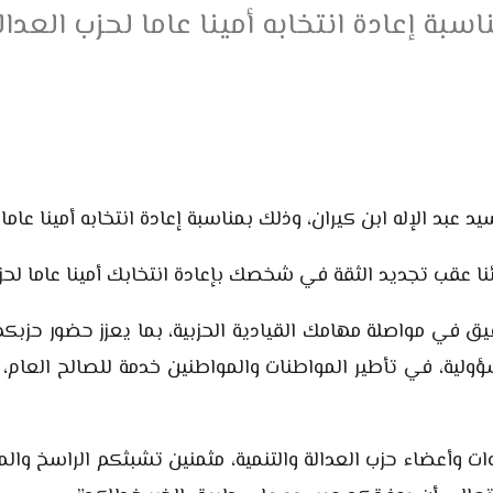
اسبة إعادة انتخابه أمينا عاما لحزب العدال
بد الإله ابن كيران، وذلك بمناسبة إعادة انتخابه أمينا عاما ل
نا عقب تجديد الثقة في شخصك بإعادة انتخابك أمينا عاما لحزب
وفيق في مواصلة مهامك القيادية الحزبية، بما يعزز حضور حزب
ؤولية، في تأطير المواطنات والمواطنين خدمة للصالح العام، وم
ضوات وأعضاء حزب العدالة والتنمية، مثمنين تشبثكم الراسخ و