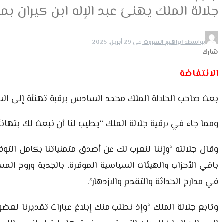
جلالة الملك يهنئ عبد الإله ابن كيران بمن
بواسطة
ابراهيم السروت
في
29 أبريل, 2025
شارك
الانتفاضة
بعث صاحب الجلالة الملك محمد السادس برقية تهنئة إلى السيد ع
ومما جاء في برقية جلالة الملك “يطيب لنا أن نبعث لك بتهانئ
وقال جلالته “وإننا لنعرب لك عن أصدق متمنياتنا بكامل الت
باقي الأحزاب والهيئات السياسية الموقرة، بالجدية وروح المس
في مدارج الحداثة والتقدم والازدهار”.
وتابع جلالة الملك “وإذ نطلب منك إبلاغ عبارات تقديرنا لع