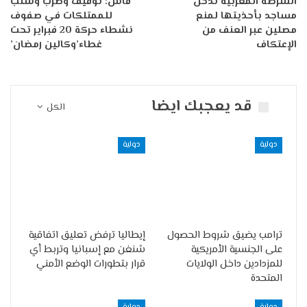
الشرطة المغربية تدخل
فاس: توقيف وضرب وسلب
مساجد بأحذيتها لمنع
للممتلكات في صفوف
مصلين عبر العنف من
نشطاء حركة 20 فبراير تحت
الإعتكاف
غطاء’وكالين رمضان’
قد يعجبك ايضا
الكل
دولية
دولية
ترامب يضيق شروط الحصول
إيطاليا ترفض تعليق اتفاقية
على الجنسية الأمريكية
شنغن مع إسبانيا وتربط أي
للمزدادين داخل الولايات
قرار بتطورات الوضع الأمني
المتحدة