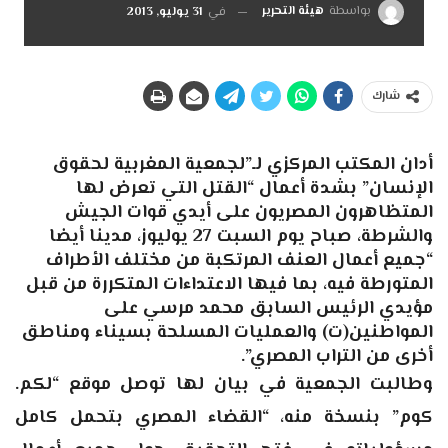
بواسطة
هيئة التحرير
في
31 يوليو, 2013
شارك
أدان المكتب المركزي لـ”لجمعية المغربية لحقوق
الإنسان” بشدة أعمال “القتل التي تعرض لها
المتظاهرون المصريون على أيدي قوات الجيش
والشرطة، صباح يوم السبت 27 يوليوز، مدينا أيضا
“جميع أعمال العنف المرتكبة من مختلف الأطراف
المتورطة فيه، بما فيها الاعتداءات المتكررة من قبل
مؤيدي الرئيس السابق محمد مرسي على
المواطنين(ت) والعمليات المسلحة بسيناء ومناطق
أخرى من التراب المصري”.
وطالبت الجمعية في بيان لها توصل موقع “لكم.
كوم” بنسخة منه، “القضاء المصري بتحمل كامل