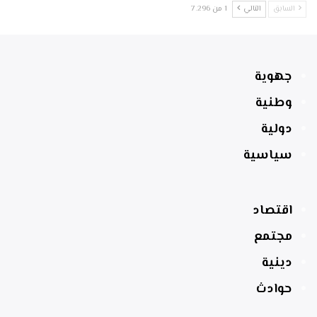
السابق
التالي
1 من 7٬296
جهوية
وطنية
دولية
سياسية
اقتصاد
مجتمع
دينية
حوادث