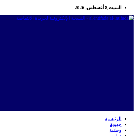
السبت,8 أغسطس, 2026
al-intifada - النسخة الإلكترونية لجريدة الانتفاضة
الرئيسية
جهوية
وطنية
دولية