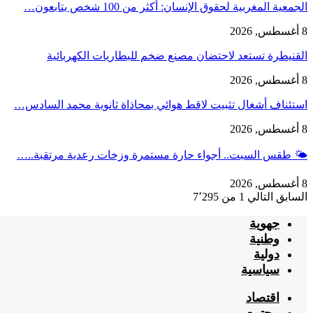
الجمعية المغربية لحقوق الإنسان: أكثر من 100 شخص يتابعون…
8 أغسطس, 2026
القنيطرة تستعد لاحتضان مصنع ضخم للبطاريات الكهربائية
8 أغسطس, 2026
استئناف أشغال تثبيت لاقط هوائي بمحاذاة ثانوية محمد السادس…
8 أغسطس, 2026
🌤️ طقس السبت.. أجواء حارة مستمرة وزخات رعدية مرتقبة..…
8 أغسطس, 2026
السابق
التالي
1 من 7٬295
جهوية
وطنية
دولية
سياسية
اقتصاد
مجتمع