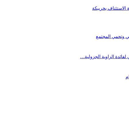
الاستئناف بخريبكة
عي وتحمي المجتمع
فائدة الزاوية الجزولية…
م