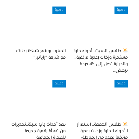
وطنية
وطنية
طقس السبت.. أجواء حارة
المغرب يوسّع شبكة رحلاته
مستمرة وزخات رعدية مرتقبة..
مع شركة “رايانير”
والحرارة تصل إلى 45 درجة
ببعض…
وطنية
وطنية
طقس الجمعة.. استمرار
بعد أحداث باب سبتة..تحذيرات
الأجواء الحارة وزخات رعدية
من تعبئة رقمية جديدة
مرتقبة بعدد من المناطق
للهجرة الجماعية