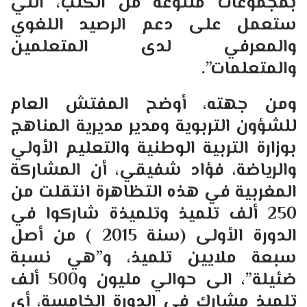
بمجموعات متنوعة من الكتب، التي
ستعمل على دعم الرصيد اللغوي
والمعرفي لدى المتعلمين
والمتعلمات”.
ومن جهته، أوضح المفتش العام
للشؤون التربوية ومدير مديرية المناهج
بوزارة التربية الوطنية والتعليم الأولي
والرياضة، فؤاد شفيقي، أن المشاركة
المغربية في هذه التظاهرة انتقلت من
250 ألف تلميذ وتلميذة شاركوا في
الدورة الأولى (سنة 2015 ) من أصل
سبعة ملايين تلميذ، و”هي نسبة
ضئيلة”، الى حوالي مليون و500 ألف
تلميذ مشارك في الدورة الخامسة، أي