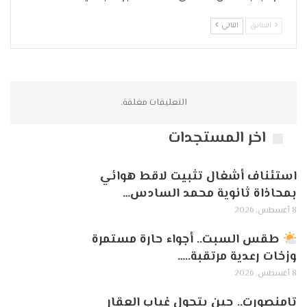
السابق
التالي
التعليقات مغلقة.
اخر المستجدات
استئناف أشغال تثبيت لاقط هوائي
بمحاذاة ثانوية محمد السادس…
8 أغسطس, 2026
طقس السبت.. أجواء حارة مستمرة
وزخات رعدية مرتقبة..…
8 أغسطس, 2026
تامنصورت.. حين يتحول غياب العقار