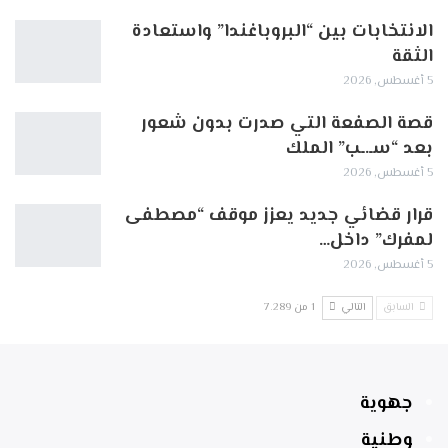
الانتخابات بين “البروباغندا” واستعادة
الثقة
5 أغسطس, 2026
قصة الصفعة التي صدرت بدون شعور
بعد “سـ.ـب” الملك
5 أغسطس, 2026
قرار قضائي جديد يعزز موقف “مصطفى
لمفرك” داخل…
5 أغسطس, 2026
السابق
التالي
1 من 7٬289
جهوية
وطنية