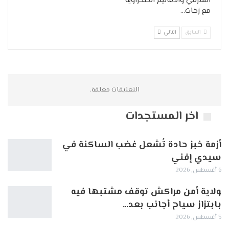
الشرقي والأقاليم الصحراوية
مع زخات…
السابق
التالي
التعليقات مغلقة.
اخر المستجدات
أزمة خبز حادة تُشعل غضب الساكنة في
سيدي إفني
6 أغسطس, 2026
ولاية أمن مراكش توقف مشتبها فيه
بابتزاز سياح أجانب بعد…
5 أغسطس, 2026