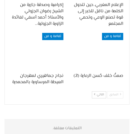
الإعلام المغربي..حين تتحول
إكرامية وصدقة جارية من
الكلمة من ناقل للخبر إلى
الشيخ رضوان الجزولي
قوة تصنع الوعي وتحمي
والأستاذ أحمد آسفي لفائدة
المجتمع
الزاوية الجزولية…
ثقافة و فن
ثقافة و فن
صمتٌ خلف حُسن الرعاية (2)
نجاح جماهيري لمهرجان
العيطة المرساوية بالمحمدية
السابق
التالي
التعليقات مغلقة.