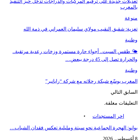
تعديلات جديدة على ترقيم المركبات والدراجات تدخل حيز التنفيذ
بالمغرب
منوعة
تعزية: شقيق النقيب مولاي سليمان العمراني في ذمة الله
وطنية
🌤️ طقس السبت.. أجواء حارة مستمرة وزخات رعدية مرتقبة..
والحرارة تصل إلى 45 درجة ببعض…
وطنية
المغرب يوسّع شبكة رحلاته مع شركة “رايانير”
السابق
التالي
التعليقات مغلقة.
اخر المستجدات
بوانو: الهجرة الجماعية نحو سبتة ومليلية تعكس فقدان الشباب…
8 أغسطس, 2026