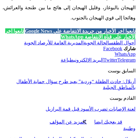
الهيجان بالبوغاز، وقليل الهيجان إلى هائج ما بين طنجة والعرائش،
وهائجا إلى قوي الهيجان بالجنوب.
تابعوا آخر الأخبار من جريدة الانتفاضة على Google News
تابعوا آخر
الأخبار على قناة الانتفاضة WhatsApp
أحوال الطقس
الحالة الجوية
المديرية العامة للأرصاد الجوية
شارك
Facebook
WhatsApp
Telegram
Twitter
البريد الإلكتروني
طباعة
السابق بوست
أزيلال: حادث الطفلة “وردية” يعيد طرح سؤال حماية الأطفال
بالمناطق الجبلية
القادم بوست
لعنة الإصابات تضرب الأسود قبل قمة البرازيل
قد يعجبك ايضا
المزيد عن المؤلف
وطنية