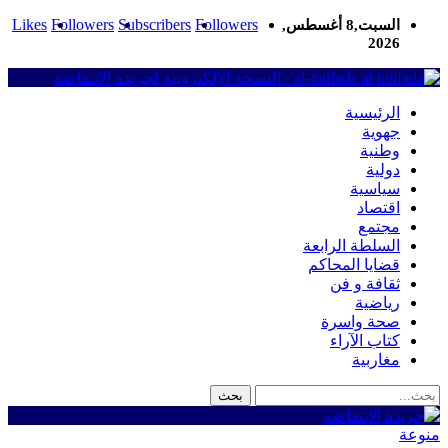
Likes
Followers
Subscribers
Followers
السبت,8 أغسطس,
2026
al-intifada - النسخة الإلكترونية لجريدة الانتفاضة
الرئيسية
جهوية
وطنية
دولية
سياسية
اقتصاد
مجتمع
السلطة الرابعة
قضايا المحاكم
ثقافة و فن
رياضية
صحة واسرة
كتاب الآراء
مغاربية
منوعة