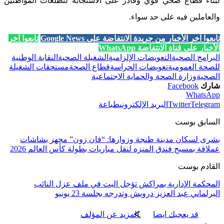
لبناء قطاع صحي قوي وقادر على الاستجابة لتطلعات المواطنين
والعاملين فيه على حد سواء.
تابعوا آخر الأخبار من جريدة الانتفاضة على Google News
تابعوا آخر
الأخبار على قناة الانتفاضة WhatsApp
البرامج الصحية
التعويضات الإلزامية
الشغيلة الصحية
النقابة الوطنية
للصحة العمومية
تعويضات الحراسة
قطاع الصحة
مستحقات الشغيلة
الصحية
وزارة الصحة والحماية الاجتماعية
شارك
Facebook
WhatsApp
Telegram
Twitter
البريد الإلكتروني
طباعة
السابق بوست
بشرى لسكان مدينة طنجة وزوارها: “فان زون” مجهز بشاشات
عملاقة بمسبح فندق المنزه لنقل مباريات بطولة كأس العالم 2026
القادم بوست
المحكمة الإدارية بمراكش تؤجل البت في ملف عزل النائب
البرلماني عبد العزيز درويش وتدرجه بجلسة 23 يونيو
قد يعجبك ايضا
المزيد عن المؤلف