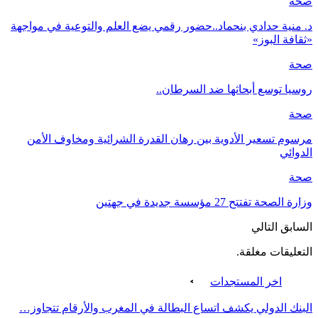
صحة
د. منية حدادي بنحماد..حضور رقمي يضع العلم والتوعية في مواجهة
«ثقافة البوز»
صحة
روسيا توسع أبحاثها ضد السرطان..
صحة
مرسوم تسعير الأدوية بين رهان القدرة الشرائية ومخاوف الأمن
الدوائي
صحة
وزارة الصحة تفتتح 27 مؤسسة جديدة في جهتين
السابق
التالي
التعليقات مغلقة.
اخر المستجدات
البنك الدولي يكشف اتساع البطالة في المغرب والأرقام تتجاوز…