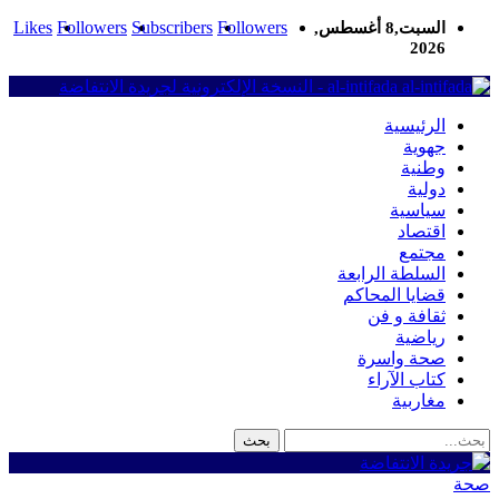
Likes
Followers
Subscribers
Followers
السبت,8 أغسطس,
2026
al-intifada - النسخة الإلكترونية لجريدة الانتفاضة
الرئيسية
جهوية
وطنية
دولية
سياسية
اقتصاد
مجتمع
السلطة الرابعة
قضايا المحاكم
ثقافة و فن
رياضية
صحة واسرة
كتاب الآراء
مغاربية
صحة