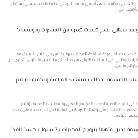
بية والتكوين بجهة مراكش آسفي محمد بلقرشي نظم لقاء تحسيسي بمخاطر
لتأهيلية أبي…
بني ملال ..عملية أمنية نوعية تنتهي بحجز كميات كبيرة من المخدرات وتوقيف 5
كة تمكنت عناصر فرقة مكافحة العصابات بولاية أمن بني ملال بتنسيق مع
مصالح المديرية العامة لمراقبة التراب الوطني، في الساعات الأولى من صباح اليوم الاثنين 16 مارس الجاري، من
ارهم ما بين…
باب الحسيمة.. مطالب بتشديد المراقبة وتجفيف منابع
في الآونة الأخيرة أصوات المجتمع المدني والفعاليات المحلية بإقليم
لمخدرات الصلبة، وعلى رأسها الكوكايين، لما لها من آثار خطيرة على صحة
مجتمع. ويؤكد…
المحكمة الابتدائية بالحسيمة تدين متهما بترويج المخدرات بـ7 سنوات حبسا نافذا