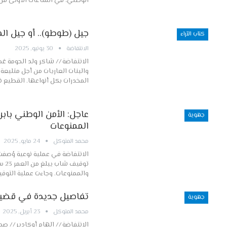
الوطني، في الساعات الأولى م
جيل (طوطو).. أو جيل ال
كتاب الآراء
الانتفاضة
30 يونيو, 2025
الانتفاضة // شاكر ولد الحومة 
والبنات العاريات من أجل متلبعة 
المخدرات بكل أنواعها. القطيع 
عاجل: الأمن الوطني باب
جهوية
الممنوعات
محمد المتوكل
24 مايو, 2025
توق
والممنوعات. وجاءت عملية التوق
تفاصيل جديدة في قضية
جهوية
محمد المتوكل
23 أبريل, 2025
الانتفاضة // إلهام أوكادير // 