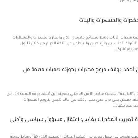
ن فجر أمس…
مخدرات والمسكرات والبنات
غصت منصات الرباط وسلا بفضائح مهرجان الذل والعار والمخدرات والمسكرات
الشواذ الجنسيين والإباحيين والباحثون عن اللذة الحرام من خلال تناول
ذهب مباشرة…
ن أحمد يوقف مروج مخدرات بحوزته كميات مهمة من
الانتفاضة في عملية نوعية وُصفت بـ"الناجحة"، تمكنت عناصر الأمن الوطني بمدينة ابن أحمد، يومه السبت 24 ، من
يف شاب يبلغ من العمر 23 سنة، يقطن بحي درب سي حمو، وذلك في حالة تلبس بترويج المخدرات
يف بعد جهود…
 تهريب المخدرات بفاس: اعتقال مسؤول سياسي وأمني
صحفية متدربة في فصل جديد من الملف الجنائي المعقد الذي هزّ أوساط مدينة