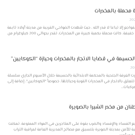
ة محملة بالمخدرات
فواجع إلا تباعا لا قدر الله ، حيث شهدت الضواحي القريبة من مدينة أولاد تايمة
حادثة لافتة، بعدما انقلبت سيارة خفيفة، كانت محملة بكمية كبيرة من المخدرات، تقدر بحوالي 200 كيلوغرام من
حسيمة في قضايا الاتجار بالمخدرات وحيازة “الكوكايين”
ت الغرفة الجنحية بالمحكمة الابتدائية بالحسيمة خلال الأسبوع الجاري سلسلة
تعلق بالاتجار في المخدرات القوية وحيازتها، خصوصاً "الكوكايين"، إضافة إلى
ركبات…
 الفساد والإفساد والضرب بقوة على المتاجرين في المواد الممنوعة، تمكنت
ة للأمن بمدينة الصويرة بتنسيق مع مصالح المديرية العامة لمراقبة التراب