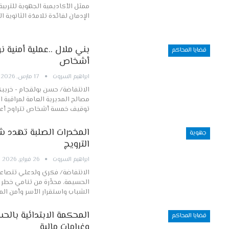
ممثل الأكاديمية الجهوية للتر
الإدمان لفائدة تلامذة الثانوية ا
قضايا المحاكم
أشخاص
ابراهيم السروت
17 مارس, 2026
الانتفاضة/ حسن بولقجام - خريب
توقيف خمسة أشخاص تتراوح أعم
المخدرات الصلبة تهدد ش
جهوية
الترويج
ابراهيم السروت
26 فبراير, 2026
الانتفاضة/ فكري ولدعلي تتصاعد 
الحسيمة، محذّرة من تنامي خطر ا
الشباب واستقرار الأسر وأمن ال
قضايا المحاكم
وغرامات مالية