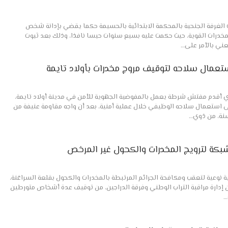
الغرفة الجنحية بالمحكمة الابتدائية بالحسيمة حكما يقضي بإدانة شخص
مخدرات القوية، حيث حكمت عليه بسبع سنوات حبسا نافذا، وذلك بعد ثبوت
عني بالأمر على…
ال سلاحه لتوقيف مروج مخدرات بأولاد تايمة
وي أقدم مفتش شرطة يعمل بالمفوضية الجهوية للأمن في مدينة أولاد تايمة،
نبر الجاري، على استعمال سلاحه الوظيفي خلال عملية أمنية، بعد أن واجه مقاومة عنيفة من
بكة لترويج المخدرات والكحول غير المرخص
ة نوعية لتعقب ومكافحة الجرائم المرتبطة بالمخدرات والكحول بقلعة السراغنة،
 إدارة مراقبة التراب الوطني وفرقة الدراجين، من توقيف عدة أشخاص متورطين
…