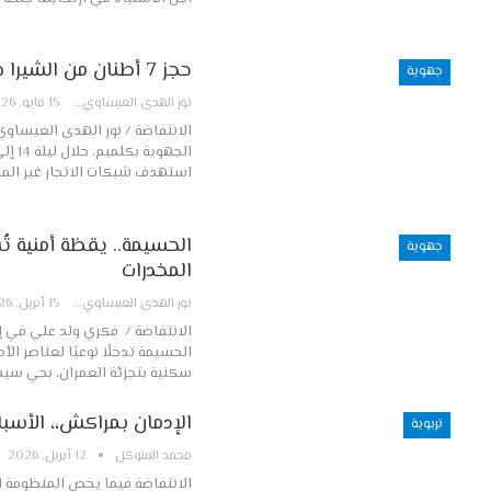
حجز 7 أطنان من الشيرا خلال إحباط محاولة تهريب دولي بالمغرب
جهوية
نور الهدى العيساوي
15 مايو, 2026
الانتفاضة / نور الهدى العيساو
استهدف شبكات الاتجار غير ال
الحسيمة.. يقظة أمنية ت
جهوية
المخدرات
نور الهدى العيساوي
15 أبريل, 2026
الانتفاضة / فكري ولد علي في إ
الحسيمة تدخلًا نوعيًا لعناصر ا
سكنية بتجزئة العمران، بحي سيد
الإدمان بمراكش،، الأسبا
تربوية
محمد المتوكل
12 أبريل, 2026
الانتفاضة فيما يخص المنظومة 