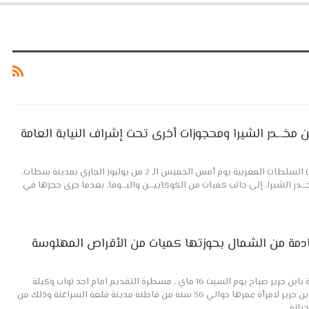
الانتفاضة / إلهام أوكادير أشرفت السلطات المغربية يوم أمس الخميس الـ 2 من يوليوز الجاري بمدينة سطات،
نحوه 15 طناً من مخـ.ـدر الشيرا، إلى جانب كميات من الكوكاييـ.ـن والبـ.ـوفا، بعدما جرى حجزها في
قادمة من الشمال بحوزتها كميات من الأقراص المهلوسة
الانتفاضة أجرت الشرطة القضائية بابن جرير صباح يوم السبت 16 ماي ، مسطرة التقديم امام احد نواب وكيلة
الملك لدى المحكمة الابتدائية بابن جرير لامرأة عمرها حوالي 36 سنة من قاطنة مدينة قلعة السراغنة وذلك من
حيازة…