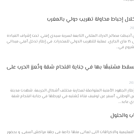
ي أحبطت مصالح الدرك الملكي التابعة لسرية سيدي إفني، تحت إشراف القيادة
الجهوية بكلميم، خلال ليلة 14 إلى 15 ماي الجاري، عملية للتهريب الدولي للمخدرات، في إطار تدخل أمني ميداني
مشروع في…
ُسقط مشتبهًا بها في جناية اقتحام شقة وتُعزز الحرب على
طار الجهود الأمنية المتواصلة لمحاربة مختلف أشكال الجريمة، شهدت مدينة
لأمن الوطني، أسفر عن توقيف فتاة يُشتبه في تورطها في جناية اقتحام شقة
ي عابد.…
ب والحلول
التعليمية والاكراهات التي تعاني منها خاصة في جهة مراكش آسفي، و بحضور