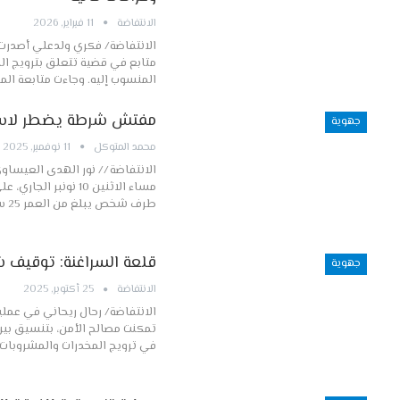
الانتفاضة
11 فبراير, 2026
الانتفاضة/ فكري ولدعلي أصدرت 
متابع في قضية تتعلق بترويج ال
المنسوب إليه. وجاءت متابعة الم
مفتش شرطة يضطر لاستعم
جهوية
محمد المتوكل
11 نوفمبر, 2025
الانتفاضة // نور الهدى العيسا
مساء الاثنين 10 نو
طرف شخص يبلغ من العمر 25 سنة، من ذوي…
قلعة السراغنة: توقيف ش
جهوية
الانتفاضة
25 أكتوبر, 2025
الانتفاضة/ رحال ريحاني في عملي
تمكنت مصالح الأمن، بتنسيق بين
في ترويج المخدرات والمشروبات