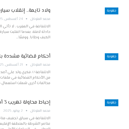
ولاد تايمة.. إنقلاب سيار
جهوية
محمد المتوكل
24 أغسطس, 2025
الانتفاضة في المغرب ، لا تأتي ال
الكيف وطابا. ووفقًا…
أحكام قضائية مشددة بال
جهوية
محمد المتوكل
21 أغسطس, 2025
الانتفاضة // فكري ولد علي أصدر
من الأحكام القضائية في ملفات ت
مخالفات أخرى شملت استعمال م
إحباط محاولة تهريب 3 أطنان من مخدر الشيرا بالصويرة
جهوية
محمد المتوكل
2 يوليو, 2025
الانتفاضة في سياق تجفيف منابع
عناصر الشرطة بالمنطقة الإقليمي