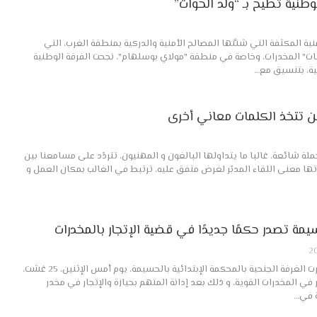
وطنية تطيح بـ “ولد الحوات”
نية المكثفة التي شنَّتها المصالح الأمنية والدركية بمنطقة الغرب، التي
نات" المخدرات، وخاصة في منطقة "مولاي بوسلهام"، نجحت الفرقة الوطنية
ية، بتنسيق مع…
ين تتخذ الكلمات معاني أخرى
ملة شائعة، غالبا ما يتداولها البالغون و المهنيون، تتردّد على مسامعنا بين
تها معنى اللقاء المدبّر لغرض متفق عليه، ترتبط في الغالب بمكان العمل و
سيمة تصدر حكمًا جديدًا في قضية الإتجار بالمخدرات
الانتفاضة // فكري ولد علي أصدرت الغرفة الجنحية بالمحكمة الإبتدائية بالحسيمة، يوم أمس الإثنين، 25 غشت،
 في المخدرات القوية، و ذلك بعد إدانة المتهم بحيازة والإتجار في مخدر
ة في…