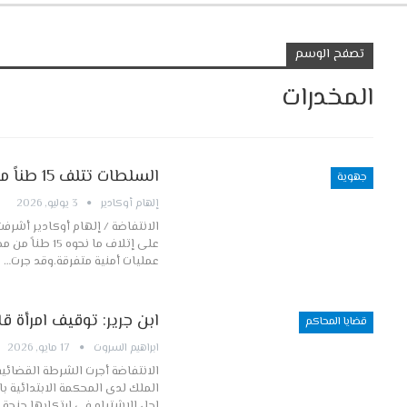
تصفح الوسم
المخدرات
السلطات تتلف 15 طناً من مخـ.ـدر الشيرا ومحجوزات أخرى تحت إشراف النيابة العامة
جهوية
إلهام أوكادير
3 يوليو, 2026
على إتلاف ما 
عمليات أمنية متفرقة.وقد جرت…
ابن جرير: توقيف امرأة 
قضايا المحاكم
ابراهيم السروت
17 مايو, 2026
اجل الاشتباه في ارتكابها جنحة 