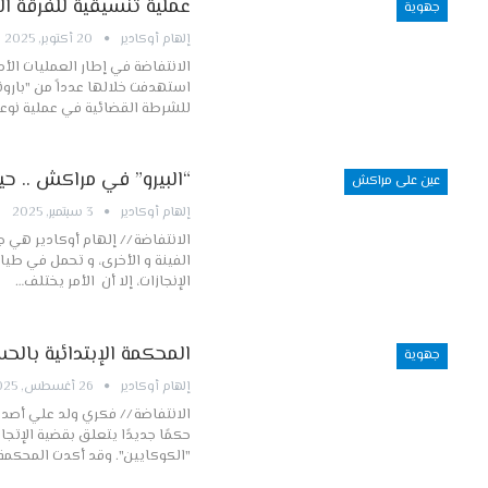
عملية تنسيقية للفرقة ال
جهوية
إلهام أوكادير
20 أكتوبر, 2025
الانتفاضة في إطار العمليات الأم
استهدفت خلالها عدداً من "بارو
للشرطة القضائية في عملية نوع
“البيرو” في مراكش .. ح
عين على مراكش
إلهام أوكادير
3 سبتمبر, 2025
الانتفاضة // إلهام أوكادير هي ج
الفينة و الأخرى، و تحمل في طيا
الإنجازات، إلا أن الأمر يختلف…
المحكمة الإبتدائية بالح
جهوية
إلهام أوكادير
26 أغسطس, 2025
حكمًا جديدًا يتعلق بقضية الإتجار
"الكوكايين". وقد أكدت المحكم