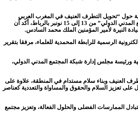
 الاثنين 13 نونبر، في ورشة تبادل الحلول العالمية حول “تحويل التطرف العنيف في المغرب العربي
ومنطقة الساحل”، تعقدها منظمة البحث عن أرضية مشتركة بتعاون مع الرابطة المحمدية للعلماء وشبكة عمل المجتمع المدني الدولي” من 13 إلى 15 نونبر بالرباط، أكد أن
ادة النيرة لأمير المؤمنين الملك محمد السادس.
ترونية الرسمية للرابطة المحمدية للعلماء، مرفقا بتقرير
نية ورئيسة مجلس إدارة شبكة المجتمع المدني الدولي،
تطرف العنيف وبناء سلام مستدام في المنطقة، علاوة على
ل على تعزيز السلام والحقوق والمساواة والتعددية كعناصر
تبادل الممارسات الفضلى والحلول الفعالة، وتعزيز مجتمع