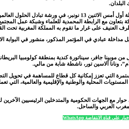
البلدان.
وذكر بلاغ للرابطة، أن الأمين العام، الذي كان قد قدم مداخلة أول أمس
ف العنيف على غرار ما تقوم به المملكة المغربية تحت القي
مداخلة عبادي في المؤتمر المذكور، منشور في البوابة الالك
من موبينا جافر، سيناتورة كندية بمنطقة كولومبيا البريطا
”، ونانا آلاسين تور، ناشطة شابة من مالي.
مستمرة التي تعزز إمكانية كل قطاع للمساهمة في تحويل ال
مستويات المحلية والوطنية والإقليمية والعالمية، التي تعم
حوار مع الجهات الحكومية والمتدخلين الرئيسيين الآخرين ل
مغرب العربي والساحل.
ار على قناة الانتفاضة WhatsApp