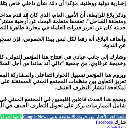
إخبارية دولية ووطنية، مؤكدا أن ذلك شأن داخلي خاص بتلك 
حديثه كان عن تعزيز قدرات العلماء في محاربة ظاهرة التطر
وأضاف البلاغ، أنه رفعا لكل لبس بهذا الخصوص، فإن تسجيل 
عن الندوة.
وشارك إلى جانب عبادي في افتتاح هذا المؤتمر الدولي، كل 
وخديجة عرفاوي، من جمعية “دالي آند ساندا من أجل السلام
ويروم هذا المؤتمر تسهيل الحوار التفاعلي والمشاركة ال
تعزيز التعاون بين منظمات المجتمع المدني المستقلة على ال
لمكافحة انتشار التطرف العنيف.
ويجمع هذا الحدث فاعلين إقليميين في المجتمع المدني في 
شامل الممارسات يركز على تحويل التطرف العنيف في ال
تابعوا آخر الأخبار من جريدة الانتفاضة على Google News
تابعوا آخر الأخب
شارك
Facebook
WhatsApp