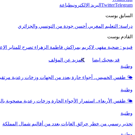
Telegram
Twitter
البريد الإلكتروني
طباعة
السابق بوست
دراسة: التعليم المغربي أحسن جودة من التونسي والجزائري
القادم بوست
فيديو : ضحية مقهى لاكريم بمراكش فاطمة الزهراء تصرح للمنابر الإعل
قد يعجبك ايضا
المزيد عن المؤلف
وطنية
🌤️ طقس الخميس.. أجواء حارة بعدد من الجهات وزخات رعدية مرتق
وطنية
🌤️ طقس الأربعاء.. استمرار الأجواء الحارة وزخات رعدية مصحوبة بال
وطنية
تحذير رسمي من خطر حرائق الغابات بعدد من أقاليم شمال المملكة
وطنية