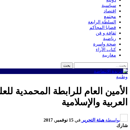
سياسية
اقتصاد
مجتمع
السلطة الرابعة
قضايا المحاكم
ثقافة و فن
رياضية
صحة واسرة
كتاب الآراء
مغاربية
وطنية
الأمين العام للرابطة المحمدية لل
العربية والإسلامية
بواسطة
هيئة التحرير
في
15 نوفمبر, 2017
شارك