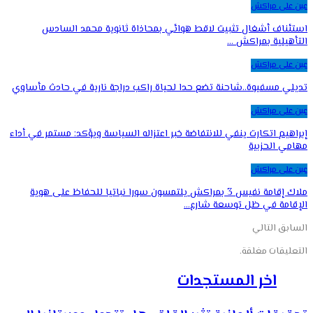
عين على مراكش
استئناف أشغال تثبيت لاقط هوائي بمحاذاة ثانوية محمد السادس
التأهيلية بمراكش …
عين على مراكش
تديلي مسفيوة..شاحنة تضع حدا لحياة راكب دراجة نارية في حادث مأساوي
عين على مراكش
إبراهيم اتكارت ينفي للانتفاضة خبر اعتزاله السياسة ويؤكد: مستمر في أداء
مهامي الحزبية
عين على مراكش
ملاك إقامة نفيس 3 بمراكش يلتمسون سورا نباتيا للحفاظ على هوية
الإقامة في ظل توسعة شارع…
السابق
التالي
التعليقات مغلقة.
اخر المستجدات