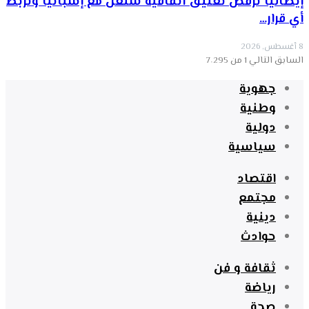
إيطاليا ترفض تعليق اتفاقية شنغن مع إسبانيا وتربط
أي قرار…
8 أغسطس, 2026
السابق
التالي
1 من 7٬295
جهوية
وطنية
دولية
سياسية
اقتصاد
مجتمع
دينية
حوادث
ثقافة و فن
رياضة
صحة