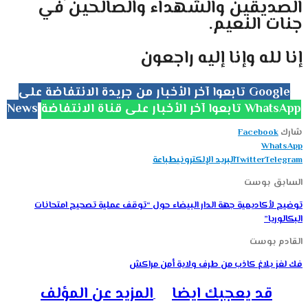
الصديقين والشهداء والصالحين في
جنات النعيم.
إنا لله وإنا إليه راجعون
تابعوا آخر الأخبار من جريدة الانتفاضة على Google
تابعوا آخر الأخبار على قناة الانتفاضة WhatsApp
News
شارك
Facebook
WhatsApp
Telegram
Twitter
البريد الإلكتروني
طباعة
السابق بوست
توضيح لأكاديمية جهة الدار البيضاء حول “توقف عملية تصحيح امتحانات
البكالوريا”
القادم بوست
فك لغز بلاغ كاذب من طرف ولاية أمن مراكش
قد يعجبك ايضا
المزيد عن المؤلف