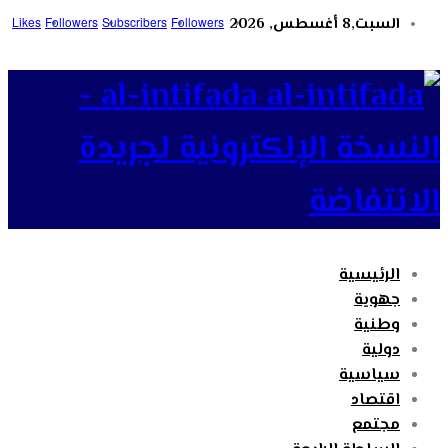
السبت,8 أغسطس, 2026
Followers
Subscribers
Followers
Likes
al-intifada -
النسخة الإلكترونية لجريدة
الانتفاضة
الرئيسية
جهوية
وطنية
دولية
سياسية
اقتصاد
مجتمع