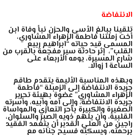
الانتفاضة
تلقينا ببالغ الأسى والحزن نبأ وفاة ابن
أخت زملتنا فاطمة الزهراء المشاوري،
المسمى قيد حياته “ابراهيم ربيع
القلب”، إثر حادثة سير مفجعة بالقرب من
شارع المسيرة، يومه الأربعاء على
الساعة 1 زوالا.
وبهذه المناسبة الأليمة يتقدم طاقم
جريدة الانتفاضة إلى الزمبلة “فاطمة
الزهراء المشاوري” عضوة بهيئة تحرير
جريدة الانتفاضة، وإلى أمه وأبيه، وأسرته
الصغيرة والكبيرة بأحر التعازي والمواساة
القلبية، وأن يلهم ذويه الصبر والسلوان،
راجين من العلي القدير أن يتغمد الفقيد
برحمته، ويسكنه فسيح جنانه مع