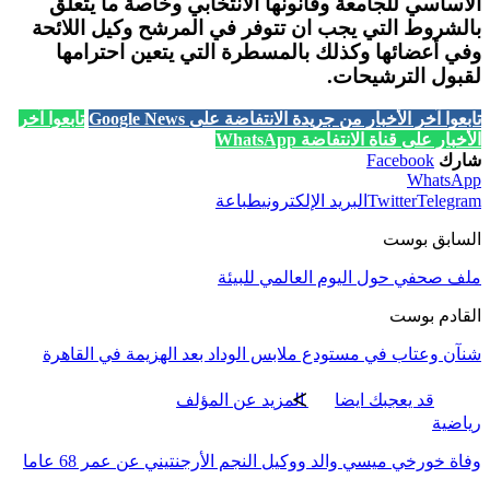
الأساسي للجامعة وقانونها الانتخابي وخاصة ما يتعلق
بالشروط التي يجب ان تتوفر في المرشح وكيل اللائحة
وفي أعضائها وكذلك بالمسطرة التي يتعين احترامها
لقبول الترشيحات.
تابعوا آخر الأخبار من جريدة الانتفاضة على Google News
تابعوا آخر
الأخبار على قناة الانتفاضة WhatsApp
شارك
Facebook
WhatsApp
Telegram
Twitter
البريد الإلكتروني
طباعة
السابق بوست
ملف صحفي حول اليوم العالمي للبيئة
القادم بوست
شنآن وعتاب في مستودع ملابس الوداد بعد الهزيمة في القاهرة
قد يعجبك ايضا
المزيد عن المؤلف
رياضية
وفاة خورخي ميسي والد ووكيل النجم الأرجنتيني عن عمر 68 عاما