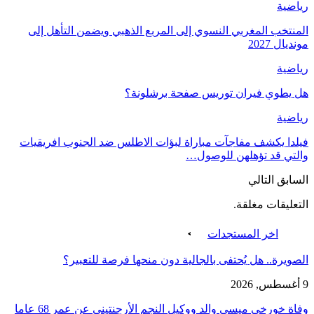
رياضية
المنتخب المغربي النسوي إلى المربع الذهبي ويضمن التأهل إلى
مونديال 2027
رياضية
هل يطوي فيران توريس صفحة برشلونة؟
رياضية
فيلدا يكشف مفاجآت مباراة لبؤات الاطلس ضد الجنوب افريقيات
والتي قد تؤهلهن للوصول…
السابق
التالي
التعليقات مغلقة.
اخر المستجدات
الصويرة.. هل يُحتفى بالجالية دون منحها فرصة للتعبير؟
9 أغسطس, 2026
وفاة خورخي ميسي والد ووكيل النجم الأرجنتيني عن عمر 68 عاما