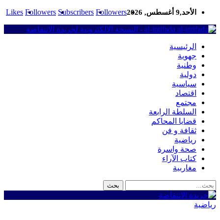
Likes
Followers
Subscribers
Followers
الأحد,9 أغسطس, 2026
al-intifada - النسخة الإلكترونية لجريدة الانتفاضة
الرئيسية
جهوية
وطنية
دولية
سياسية
اقتصاد
مجتمع
السلطة الرابعة
قضايا المحاكم
ثقافة و فن
رياضية
صحة واسرة
كتاب الآراء
مغاربية
رياضية