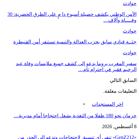
حوادث
الأمن الوطني يكشف حصيلة أسبوع دا مٍ على الطرق الحضرية: 30
وفــــاة وآلاف…
حوادث
جثــة قيادي سابق بحزب العدالة والتنمية تستنفر أمن القنيطرة
حوادث
سفير المغرب بروما يدعو إلى كشف جميع ملابسات وفاة عبد
الرحيم فقير في احترام تام…
السابق
التالي
التعليقات مغلقة.
اخر المستجدات
حرمان نحو 180 طفلا من التغذية يشعل احتجاجا أمام مديرية…
8 أغسطس, 2026
«GenZ212» تنفي أي تنسيق لاحتجاجات وتدعو إلى الحذر من