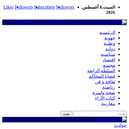
Likes
Followers
Subscribers
Followers
السبت,8 أغسطس,
2026
al-intifada - النسخة الإلكترونية لجريدة الانتفاضة
الرئيسية
جهوية
وطنية
دولية
سياسية
اقتصاد
مجتمع
السلطة الرابعة
قضايا المحاكم
ثقافة و فن
رياضية
صحة واسرة
كتاب الآراء
مغاربية
حوادث