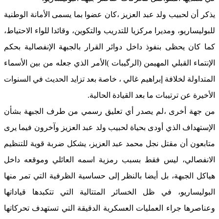
يذكر أن لحبيب ولد عبد العزيز ،كان عضوا بما يسمى الأمانة الوطنية
للبوليساريو، ومديرا مركزيا للتدريب والتكوين، وقائدا للواء الاحتياط،
كما كان يحظى بنفوذ داخل دوائر القرار بالجبهة الإنفصالية بحكم
الإنتماء القبلي المهيمن (الرگيبات )الأمر الذي جعله من بين الأسماء
المتداولة لخلافة إبراهيم غالي ، خاصة بعد تزايد الحديث في السنوات
الأخيرة عن ترتيبات ما بعد القيادة الحالية.
من جهة أخرى ،لم يصدر أي تعليق رسمي من طرف الجبهة بشأن
الإستهداف الذي أودى بحياة لحبيب ولد عبد العزيز وآخرون فيما يرى
متابعون أن مقتل نجل محمد عبد العزيز، يشكل ضربة قوية للتنظيم
الانفصالي، ليس فقط بسبب رمزية اسمه العائلي وموقعه داخل
هياكل الجبهة، بل أيضا بالنظر إلى حساسية الظرفية التي تمر منها
البوليساريو، في ظل الخسائر المتتالية التي تتكبدها قياداتها
وعناصرها جراء العمليات العسكرية الدقيقة التي تستهدف تحركاتها