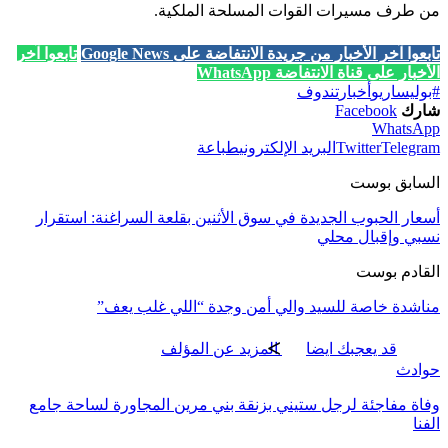
من طرف مسيرات القوات المسلحة الملكية.
تابعوا آخر الأخبار من جريدة الانتفاضة على Google News
تابعوا آخر
الأخبار على قناة الانتفاضة WhatsApp
#بوليساريو
أخبار
تندوف
شارك
Facebook
WhatsApp
Telegram
Twitter
البريد الإلكتروني
طباعة
السابق بوست
أسعار الحبوب الجديدة في سوق الأثنين بقلعة السراغنة: استقرار
نسبي وإقبال محلي
القادم بوست
مناشدة خاصة للسيد والي أمن وجدة “اللي غلب يعف”
قد يعجبك ايضا
المزيد عن المؤلف
حوادث
وفاة مفاجئة لرجل ستيني بزنقة بني مرين المجاورة لساحة جامع
الفنا