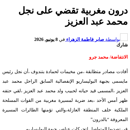
درون مغربية تقضي على نجل
محمد عبد العزيز
بواسطة
صابر فاطمة الزهراء
في
8 يونيو, 2026
شارك
الانتفاضة/ محمد جرو
أفادت مصادر متطابقة ،من مخيمات لحمادة بتندوف ،أن نجل رئيس
مايسمى بجبهة البوليساريو الإنفصالية السابق الراحل محمد عبد
العزيز ،المسمى قيد حياته لحبيب ولد محمد عبد العزيز ،لقي حتفه
ظهر أمس الأحد ،بعد ضربة لمسيرة مغربية من القوات المسلحة
الملكية خلف المنطقة العازلة،والتي تؤمنها الطائرات المسيرة
المعروفة “بالدرون”
في تصديها المتواصل لتحركات عناصر جبهة البوليساريو.