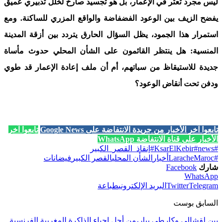
ليس مجرد تعثر في الإعمار، بل هو تجسيد صارخ لخلل تدبيري عميق
يفضح الزيف بين الوعود الفضفاضة والواقع المزري للساكنة. ومع
استمرار هذا الجمود، يظل السؤال الحارق يتردد بين أزقة المدينة
المنسية: هل ينتظر القائمون على الشأن المحلي حدوث مأساة
جديدة للاستيقاظ من سباتهم، أم أن ملف إعادة الإعمار قد طوي
ودفن تحت أنقاض الوعود؟
تابعوا آخر الأخبار من جريدة الانتفاضة على Google News
تابعوا آخر
الأخبار على قناة الانتفاضة WhatsApp
#KsarElKebir
#news
#إنقاذ_القصر_الكبير
#Larache
Maroc
أخبار
الشأن المحلي
القصر الكبير
فيضانات
شارك
Facebook
WhatsApp
Telegram
Twitter
البريد الإلكتروني
طباعة
السابق بوست
بين لقشالي وكارطي بيار،من أجل إحياء الذاكرة المغربية الفرنسية