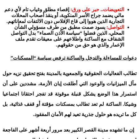
التعويضات.. حبر على ورق:
إقصاء مطلق وغياب تام لأي دعم
مالي يضمد جراح الأسر المنكوبة، أو ينقذ أصحاب المحلات
التجارية الذين هووا إلى قاع الإفلاس دون الالتفات لمعاناتهم.
التواصل:
يسود صمت مطبق من طرف مسؤولي الشأن
المحلي، الذين فضلوا “سياسة الأذن الصماء” بدل التواصل
الشفاف مع الساكنة واطلاعهم على معيقات تقدم ملف
الإعمار والذي هو حق من حقوقهم.
دعوات للمساءلة والتدخل والساكنة ترفض سياسة “المسكنات”
تطالب الفعاليات الحقوقية والجمعوية بالمدينة بفتح تحقيق نزيه حول
مآل الميزانيات والوعود التي أطلقت إبان الأزمة، مشددين على أن
استمرار هذا الوضع يشكل قنبلة موقوتة قد تفجر احتقانا اجتماعيا
وشيكا. الساكنة لم تعد تطالب بمسكنات مؤقتة أو قفف غذائية، بل
كل ما تريده هو حلول جذرية تعيد لهم الأمان المفقود.
إن ما تشهده مدينة القصر الكبير بعد مرور أربعة أشهر على الفاجعة