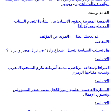
..وإنصاف المتقاعدين و ذويهم..
القادم بوست
الجمعية المغربية لحقوق الانسان: بيان بشأن اعتصام الشباب
المعطلين بمركز أقا
قد يعجبك ايضا
المزيد عن المؤلف
الانتفاضة
هل تسللت السياسة لتسلل “شجاع زادة” في نزال مصر و إيران ؟
الانتفاضة
اعترافا بإشعاعه الرياضي، مدينة أمريكية تكرم المنتخب المغربي
وتمنحه مفتاحها الرمزي
الانتفاضة
السمارة العاصمة العلمية زمور لكحل مدينة تصدر المسؤولين
وتستورد الإهمال
الانتفاضة