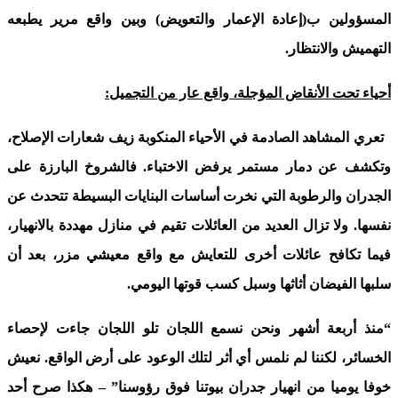
المسؤولين ب(إعادة الإعمار والتعويض) وبين واقع مرير يطبعه
التهميش والانتظار.
أحياء تحت الأنقاض المؤجلة، واقع عار من التجميل:
تعري المشاهد الصادمة في الأحياء المنكوبة زيف شعارات الإصلاح،
وتكشف عن دمار مستمر يرفض الاختباء. فالشروخ البارزة على
الجدران والرطوبة التي نخرت أساسات البنايات البسيطة تتحدث عن
نفسها. ولا تزال العديد من العائلات تقيم في منازل مهددة بالانهيار،
فيما تكافح عائلات أخرى للتعايش مع واقع معيشي مزر، بعد أن
سلبها الفيضان أثاثها وسبل كسب قوتها اليومي.
“منذ أربعة أشهر ونحن نسمع اللجان تلو اللجان جاءت لإحصاء
الخسائر، لكننا لم نلمس أي أثر لتلك الوعود على أرض الواقع. نعيش
خوفا يوميا من انهيار جدران بيوتنا فوق رؤوسنا” – هكذا صرح أحد