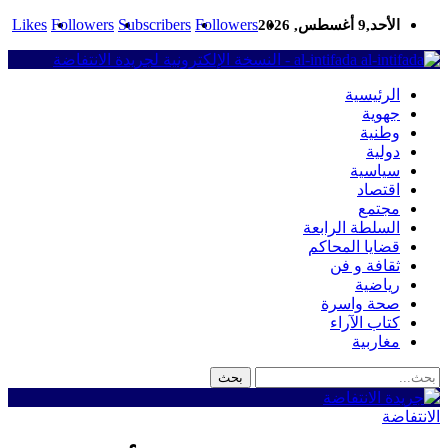
Likes
Followers
Subscribers
Followers
الأحد,9 أغسطس, 2026
al-intifada - النسخة الإلكترونية لجريدة الانتفاضة
الرئيسية
جهوية
وطنية
دولية
سياسية
اقتصاد
مجتمع
السلطة الرابعة
قضايا المحاكم
ثقافة و فن
رياضية
صحة واسرة
كتاب الآراء
مغاربية
الانتفاضة