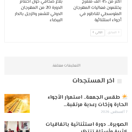
أكثر من 45 ألف متفرج
بلاغ صحافي حول اختتام
يختتمون فعاليات المهرجان
الدورة 20 من المهرجان
المتوسطي للناظور في
الدولي للشعر والزجل بالدار
أجواء استثنائية
البيضاء
السابق
التالي
التعليقات مغلقة.
اخر المستجدات
طقس الجمعة.. استمرار الأجواء
الحارة وزخات رعدية مرتقبة…
7 أغسطس, 2026
الصويرة.. دورة استثنائية باتفاقيات