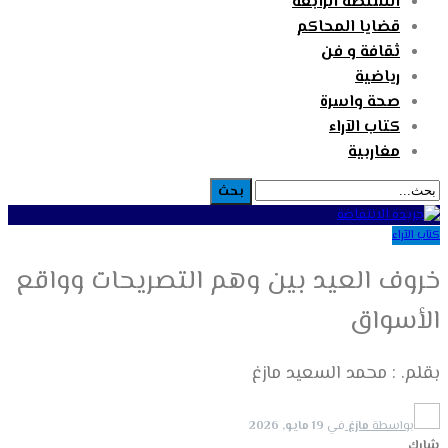
السلطة الرابعة
قضايا المحاكم
ثقافة و فن
رياضية
صحة واسرة
كتاب الآراء
مغاربية
كتاب الآراء
خروف العيد بين وهم التصريحات وواقع
الأسواق
بقلم. : محمد السعيد مازغ
بواسطة
مازغ
في
19 مايو, 2026
شارك