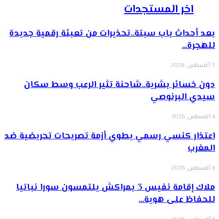
اخر المستجدات
بعد أحداث باب سبتة..تحذيرات من تعبئة رقمية جديدة
للهجرة…
7 أغسطس, 2026
دون خسائر بشرية..شاحنة تثير الرعب وسط سكان
سيدي البرنوصي
6 أغسطس, 2026
اعتذار كنسي رسمي يطوي أزمة تصريحات تحريضية ضد
المغرب
6 أغسطس, 2026
ملاك إقامة نفيس 3 بمراكش يلتمسون سورا نباتيا
للحفاظ على هوية…