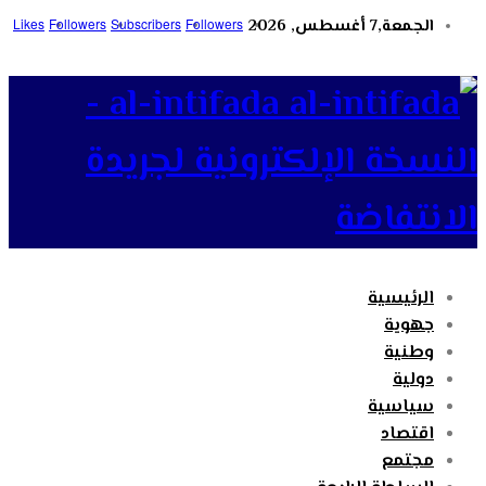
الجمعة,7 أغسطس, 2026
Followers
Subscribers
Followers
Likes
al-intifada -
النسخة الإلكترونية لجريدة
الانتفاضة
الرئيسية
جهوية
وطنية
دولية
سياسية
اقتصاد
مجتمع