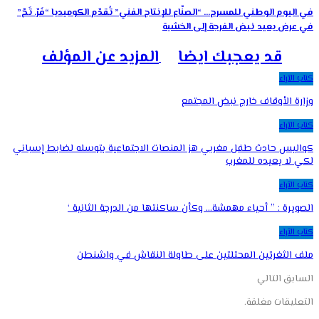
في اليوم الوطني للمسرح… “الصنّاع للإنتاج الفني” تُقدّم الكوميديا “فَرّ. تَحّ”
في عرض يعيد نبض الفرجة إلى الخشبة
قد يعجبك ايضا
المزيد عن المؤلف
كتاب الآراء
وزارة الأوقاف خارج نبض المجتمع
كتاب الآراء
كواليس حادث طفل مغربي هز المنصات الاجتماعية بتوسله لضابط إسباني
لكي لا يعيده للمغرب
كتاب الآراء
الصويرة : ” أحياء مهمشة… وكأن ساكنتها من الدرجة الثانية ‘
كتاب الآراء
ملف الثغرتين المحتلتين على طاولة النقاش في واشنطن
السابق
التالي
التعليقات مغلقة.