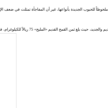
راغنة، يوم الأثنين 18 ماي الجاري، توافداً ملحوظاً للحبوب الجديدة بأنواعها، غير أن ال