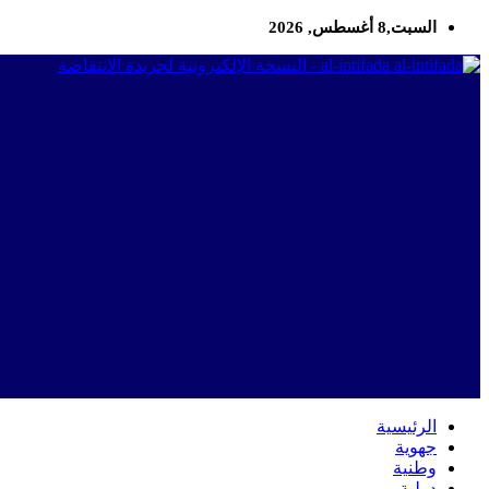
السبت,8 أغسطس, 2026
al-intifada - النسخة الإلكترونية لجريدة الانتفاضة
الرئيسية
جهوية
وطنية
دولية