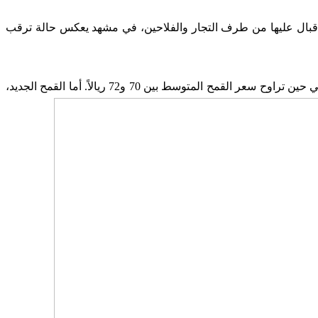
مفاجأة تمثلت في ضعف الإقبال عليها من طرف التجار والفلاحين، في مشهد يعكس حالة ترقب
وفي جولة ميدانية، رصدت «الانتفاضة » تفاوتاً في أثمنة القمح بين القديم والجديد، حيث بلغ ثمن القمح القديم «المليح» 75 ريالاً للكيلوغرام، في حين تراوح سعر القمح المتوسط بين 70 و72 ريالاً. أما القمح الجديد،