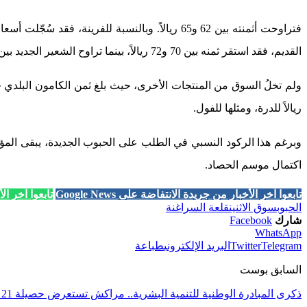
فتراوحت أثمنته بين 62 و65 ريالاً. وبالنسبة للفرينة، فقد سُجّلت أسعار تتراوح بين 68 و70 ريالاً للقديمة، و60 إلى 64 ريالاً للجديدة.
القديم، فقد استقر ثمنه بين 70 و72 ريالاً، بينما تراوح الشعير الجديد بين 62 و66 ريالاً. وفي سياق متصل، عُرضت حبوب العلف بأسعار تراوحت بين 60 و64 ريالاً للكيلوغرام الواحد.
ريالاً للدرة، ومثلها للفول.
وبرغم هذا الركود النسبي في الطلب على الحبوب الجديدة، يبقى المؤك
اكتمال موسم الحصاد.
تابعوا آخر الأخبار من جريدة الانتفاضة على Google News
تابعوا آخر الأخب
الحبوب
سوق الاثنين
قلعة السراغنة
شارك
Facebook
WhatsApp
Telegram
Twitter
البريد الإلكتروني
طباعة
السابق بوست
ذكرى المبادرة الوطنية للتنمية البشرية.. مراكش تستعرض حصيلة 21 سنة من الإنجازات