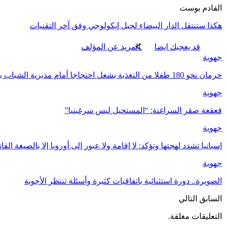
القادم بوست
هكذا ستنتقل الدار البيضاء لجيل إيكولوجي وفق آخر التقنيات
قد يعجبك ايضا
المزيد عن المؤلف
جهوية
حرمان نحو 180 طفلا من التغذية يشعل احتجاجا أمام مديرية الشباب بأكادير
جهوية
قعقعة صقر السراغنة: “المستحيل ليس سرغينيا”
جهوية
إسبانيا تشدد لهجتها وتؤكد: لا إقامة ولا عبور إلى أوروبا إلا بالصيغة القان
جهوية
الصويرة.. دورة استثنائية باتفاقيات كثيرة وأسئلة تنتظر الأجوبة
السابق
التالي
التعليقات مغلقة.