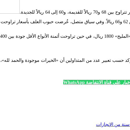
د حسب تعبير عدد من المتداولين أن «الخيرات موجودة والحمد لله»، غي
ار على قناة الانتفاضة WhatsApp