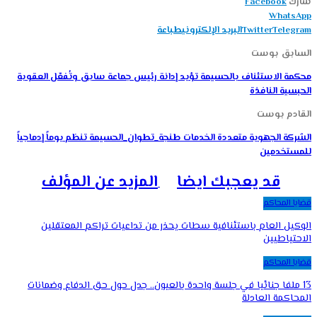
شارك
Facebook
WhatsApp
Telegram
Twitter
البريد الإلكتروني
طباعة
السابق بوست
محكمة الاستئناف بالحسيمة تؤيد إدانة رئيس جماعة سابق وتُفعّل العقوبة
الحبسية النافذة
القادم بوست
الشركة الجهوية متعددة الخدمات طنجة_تطوان_الحسيمة تنظم يوماً إدماجياً
للمستخدمين
قد يعجبك ايضا
المزيد عن المؤلف
قضايا المحاكم
الوكيل العام باستئنافية سطات يحذر من تداعيات تراكم المعتقلين
الاحتياطيين
قضايا المحاكم
13 ملفا جنائيا في جلسة واحدة بالعيون.. جدل حول حق الدفاع وضمانات
المحاكمة العادلة