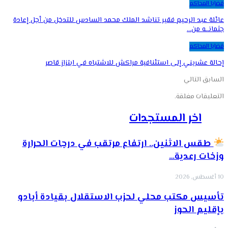
قضايا المحاكم
عائلة عبد الرحيم فقير تناشد الملك محمد السادس للتدخل من أجل إعادة
جثمانـ.ـه من…
قضايا المحاكم
إحالة عشريني إلى استئنافية مراكش للاشتباه في ابتزاز قاصر
السابق
التالي
التعليقات مغلقة.
اخر المستجدات
طقس الاثنين.. ارتفاع مرتقب في درجات الحرارة
وزخات رعدية…
10 أغسطس, 2026
تأسيس مكتب محلي لحزب الاستقلال بقيادة أبادو
بإقليم الحوز