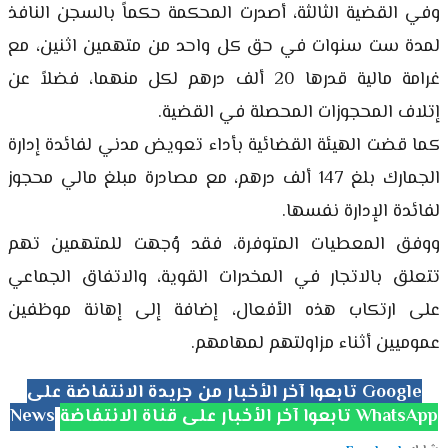
وفي القضية الثالثة، أصدرت المحكمة حكماً بالسجن النافذ
لمدة ست سنوات في حق كل واحد من متهمين اثنين، مع
غرامة مالية قدرها 20 ألف درهم لكل منهما، فضلاً عن
إتلاف المحجوزات المحصلة في القضية.
كما قضت الهيئة القضائية بأداء تعويض مدني لفائدة إدارة
الجمارك بلغ 147 ألف درهم، مع مصادرة مبلغ مالي محجوز
لفائدة الإدارة نفسها.
ووفق المعطيات المتوفرة، فقد وُجهت للمتهمين تهم
تتعلق بالاتجار في المخدرات القوية، والاتفاق الجماعي
على ارتكاب هذه الأفعال، إضافة إلى إهانة موظفين
عموميين أثناء مزاولتهم لمهامهم.
تابعوا آخر الأخبار من جريدة الانتفاضة على Google
تابعوا آخر الأخبار على قناة الانتفاضة WhatsApp
News