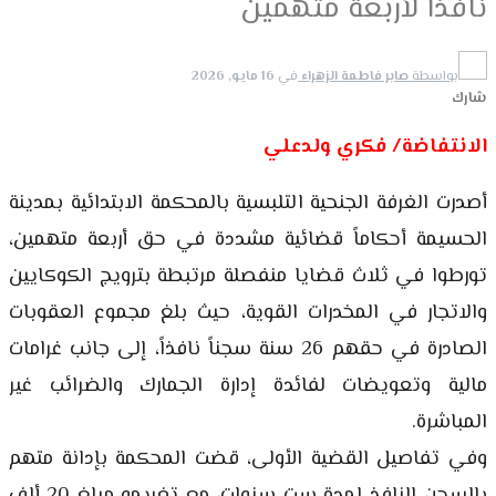
نافذاً لأربعة متهمين
بواسطة
صابر فاطمة الزهراء
في
16 مايو, 2026
شارك
الانتفاضة/ فكري ولدعلي
أصدرت الغرفة الجنحية التلبسية بالمحكمة الابتدائية بمدينة
الحسيمة أحكاماً قضائية مشددة في حق أربعة متهمين،
تورطوا في ثلاث قضايا منفصلة مرتبطة بترويج الكوكايين
والاتجار في المخدرات القوية، حيث بلغ مجموع العقوبات
الصادرة في حقهم 26 سنة سجناً نافذاً، إلى جانب غرامات
مالية وتعويضات لفائدة إدارة الجمارك والضرائب غير
المباشرة.
وفي تفاصيل القضية الأولى، قضت المحكمة بإدانة متهم