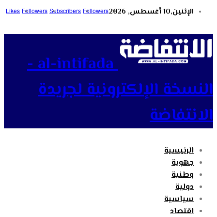
الإثنين,10 أغسطس, 2026
Followers
Subscribers
Followers
Likes
al-intifada -
النسخة الإلكترونية لجريدة
الانتفاضة
الرئيسية
جهوية
وطنية
دولية
سياسية
اقتصاد