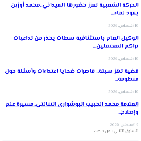
الحركة الشعبية تعزز حضورها الميداني..محمد أوزين
يقود لقاء…
10 أغسطس, 2026
الوكيل العام باستئنافية سطات يحذر من تداعيات
تراكم المعتقلين…
10 أغسطس, 2026
قضية تهز سبتة.. قاصرات ضحايا اعتداءات وأسئلة حول
منظومة…
10 أغسطس, 2026
العلامة محمد الحبيب البوشواري التنالتي..مسيرة علم
وإصلاح…
9 أغسطس, 2026
السابق
التالي
1 من 7٬299