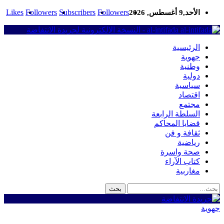
Likes
Followers
Subscribers
Followers
الأحد,9 أغسطس, 2026
al-intifada - النسخة الإلكترونية لجريدة الانتفاضة
الرئيسية
جهوية
وطنية
دولية
سياسية
اقتصاد
مجتمع
السلطة الرابعة
قضايا المحاكم
ثقافة و فن
رياضية
صحة واسرة
كتاب الآراء
مغاربية
جهوية