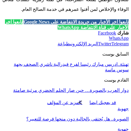
الوفاء والإخلاص لمن أفنوا عمرهم في خدمة الصالح العام.
تابعوا آخر الأخبار من جريدة الانتفاضة على Google News
تابعوا آخر
الأخبار على قناة الانتفاضة WhatsApp
شارك
Facebook
WhatsApp
Telegram
Twitter
البريد الإلكتروني
طباعة
السابق بوست
تهنئة..إدريس مبارك رئيسا لفرع فيدرالية ناشري الصحف بجهة
سوس ماسة
القادم بوست
دوار العرب بالصويرة… حين صار الحلم الحضري مرثية صامتة
قد يعجبك ايضا
المزيد عن المؤلف
جهوية
الصويرة.. هل يُحتفى بالجالية دون منحها فرصة للتعبير؟
جهوية