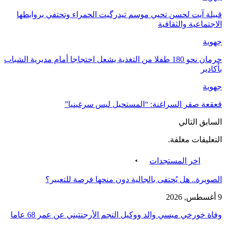
قبيلة آيت لحسن تحيي موسم تيدرگيت الحمراء وتحتفي بروابطها
الاجتماعية والثقافية
جهوية
حرمان نحو 180 طفلا من التغذية يشعل احتجاجا أمام مديرية الشباب
بأكادير
جهوية
قعقعة صقر السراغنة: “المستحيل ليس سرغينيا”
السابق
التالي
التعليقات مغلقة.
اخر المستجدات
الصويرة.. هل يُحتفى بالجالية دون منحها فرصة للتعبير؟
9 أغسطس, 2026
وفاة خورخي ميسي والد ووكيل النجم الأرجنتيني عن عمر 68 عاما