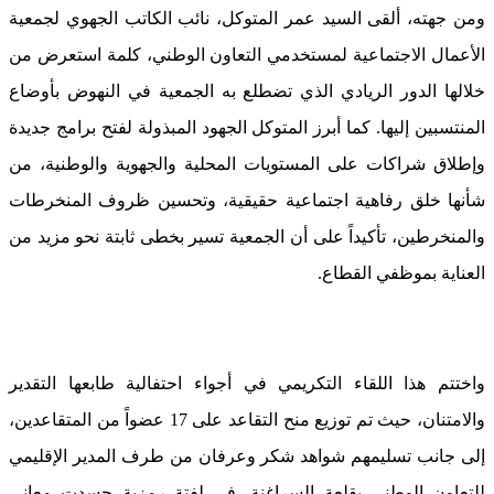
ومن جهته، ألقى السيد عمر المتوكل، نائب الكاتب الجهوي لجمعية
الأعمال الاجتماعية لمستخدمي التعاون الوطني، كلمة استعرض من
خلالها الدور الريادي الذي تضطلع به الجمعية في النهوض بأوضاع
المنتسبين إليها. كما أبرز المتوكل الجهود المبذولة لفتح برامج جديدة
وإطلاق شراكات على المستويات المحلية والجهوية والوطنية، من
شأنها خلق رفاهية اجتماعية حقيقية، وتحسين ظروف المنخرطات
والمنخرطين، تأكيداً على أن الجمعية تسير بخطى ثابتة نحو مزيد من
العناية بموظفي القطاع.
واختتم هذا اللقاء التكريمي في أجواء احتفالية طابعها التقدير
والامتنان، حيث تم توزيع منح التقاعد على 17 عضواً من المتقاعدين،
إلى جانب تسليمهم شواهد شكر وعرفان من طرف المدير الإقليمي
للتعاون الوطني بقلعة السراغنة، في لفتة رمزية جسدت معاني