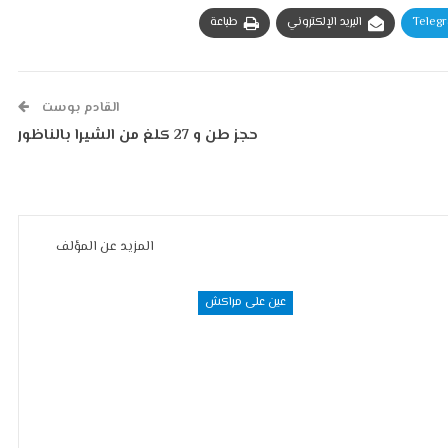
Teleg
البريد الإلكتروني
طباعة
القادم بوست
حجز طن و 27 كلغ من الشيرا بالناظور
المزيد عن المؤلف
عين على مراكش