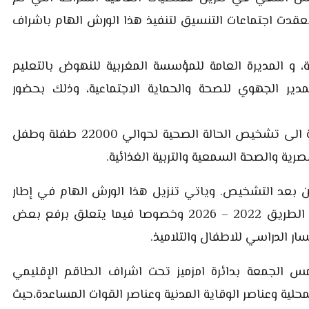
الاكاديمية بتاريخ 28 فبراير 2025 ، وقد انعقدت اجتماعات التنسيق لتنفيذ هذا الورش الهام باشراف
، و المديرة العامة للمؤسسة المغربية للنهوض بالتعليم
مدير الجهوي للصحة والحماية الاجتماعية، وذلك بحضور
ويهدف البرنامج الذي يتم تنزيله في اطار هذه الاتفاقية الى تشخيص الحالة الصحية لحوالي 22000 طفلة وطفل
رية والصحة السمعية والتربية الغذائية.
ن بعد التشخيص. وياتي تنزيل هذا الورش الهام في إطار
تنزيل مخطط العمل الاجرائي للأكاديمية تنفيذا لخارطة الطريق 2022 – 2026 وخصوصا فيما يتعلق برفع بعض
ر الدراسي للاطفال والتلاميذ.
س الجمعة بدائرة امزميز تحت اشراف الطاقم الإقليمي
لية وعناصر الوقاية المدنية وعناصر القوات المساعدة،حيث