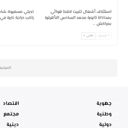
استئناف أشغال تثبيت لاقط هوائي
تديلي مسفيوة..شاحن
بمحاذاة ثانوية محمد السادس التأهيلية
راكب دراجة نارية ف
بمراكش …
السابق
التالي
التعليق
جهوية
اقتصاد
وطنية
مجتمع
دولية
دينية