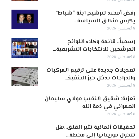
8 أغسطس, 2026
رفض أمحند لترشيح ابنة “شباط”
يكرس منطق السياسة…
8 أغسطس, 2026
رسمياً.. قائمة وكلاء اللوائح
المرشحين للانتخابات التشريعية…
8 أغسطس, 2026
تعديلات جديدة على ترقيم المركبات
والدراجات تدخل حيز التنفيذ…
8 أغسطس, 2026
تعزية: شقيق النقيب مولاي سليمان
العمراني في ذمة الله
8 أغسطس, 2026
تحقيقات ألمانية تثير القلق..هل
تتحول موريتانيا إلى محطة…