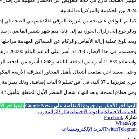
2024 بين الحكومة والمركزيات النقابية.
كما تم التوافق على تحسين شروط الترقي لفائدة مهنيي الصحة في إطار 
وبالرجوع إلى زلزال الحوز، تم إلى غاية متم شهر شتنبر الماضي، إصدار 56.095 ترخيصا لإعادة البناء، وتقدم أوراش بناء وتأهيل المنازل المتضررة في 50.807 مس
وبعد بلوغ عملية إزالة الأنقاض والركام عن المساكن المهدمة مراحلها النهائية، انطلق تنفيذ حلول 
واستفادة 12.839 أسرة من الدفعة الثالثة، و1.868 أسرة من الدفعة الرابعة الأخيرة، وذلك بقيمة مالية إجمالية فاقت 2 مليار درهم.
جرى تعزيزها بـ 37 آلية، في أفق تسلم 9 آليات إضافية، وذلك بميزانية إجمالية تناهز 160 مليون درهم.
وفي قطاع الصحة، وبعد انتهاء أشغال الشطر الأول المتعلق بتأهيل 42 مركزا صحيا ذا أولوية، انطلقت أشغال الشطر الثاني، المتعلق بتأهيل أو إعادة بناء 153 مركزا صحيا، ستكلف 532 مليون درهم.
تابعوا آخر الأخبار من جريدة الانتفاضة على Google News
تابعوا آخر الأخب
الحماية الاجتماعية
الدولة الاجتماعية
الركائز
المغرب
شارك
Facebook
WhatsApp
Telegram
Twitter
البريد الإلكتروني
طباعة