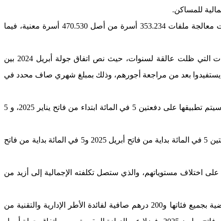
وبخصوص الحصيلة العامة لبرنامج دعم الولوج إلى السكن بالنسبة للقاطنين في دور الصفيح، فإلى غاية متم شتنبر من السنة الجارية، تمت معالجة ملفات 353.234 أسرة من أصل 470.530 أسرة معنية، فيما
وعلى صعيد الحوار الاجتماعي، حققت القطاعات الاستراتيجية مكاسب تاريخية لفائدة الشغيلة المغربية، وتوصلت إلى حلول جذرية للملفات التي ظلت عالقة لسنوات، حيث نص اتفاق جولة أبريل 2024 بين
لم يستفيدوا بعد من مراجعة أجورهم، وذلك بمبلغ شهري صاف محدد في
أما بالنسبة للقطاع الخاص، فحدد الاتفاق زيادة في مبلغ الحد الأدنى القانوني للأجر في النشاطات غير الفلاحية (SMIG) بنسبة 10 في المائة سيتم تطبيقها على دفعتين 5 في المائة ابتداء من فاتح يناير 2025، و 5
كما نص الاتفاق على الزيادة في مبلغ الحد الأدنى القانوني للأجر في النشاطات الفلاحية (SMAG) بنسبة 10 في المائة سيتم تطبيقها على دفعتين 5 في المائة بداية من فاتح أبريل 2025 و5 في المائة بداية من فاتح
2 دجنبر 2023 الذي عزز من مكاسب رجال ونساء التعليم على اختلاف مستوياتهم، والذي ستصل تكلفته الإجمالية إلى أزيد من
وفي قطاع الصحة، أثمر فتح قنوات الحوار مع ممثلي الشغيلة إلى التوافق بإقرار زيادة شهرية قيمتها 500 درهم صافية لفائدة الأطر التمريضية بجميع فئاتها و200 درهم صافية لفائدة الأطر الإدارية والتقنية من