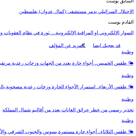
السابق بوست
الاحتلال السرائيلي يدمر مستشفى (كمال عدوان) بفلسطين
القادم بوست
السوار الإلكتروني او المراقبة الإلكترونية… ثورة في نظام العقوبات 
قد يعجبك ايضا
المزيد عن المؤلف
وطنية
🌤️ طقس الخميس.. أجواء حارة بعدد من الجهات وزخات رعدية مرتق
وطنية
🌤️ طقس الأربعاء.. استمرار الأجواء الحارة وزخات رعدية مصحوبة بال
وطنية
تحذير رسمي من خطر حرائق الغابات بعدد من أقاليم شمال المملكة
وطنية
🌤️ طقس الثلاثاء.. أجواء حارة مستمرة بسوس والجنوب الشرقي وال