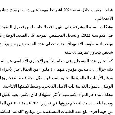
قطع المغرب خلال سنة 2024 أشواطا مهمة على 
الاجتماعي.
قبل متم سنة 2022، والسجل المجتمعي الموحد على الصعيد الوطني قبل متم سنة 2023) إلى منح التعويضات العائلية بناء على معايير الأهلية.
شخص يتجاوز عمرهم 60 سنة.
ذاته حوالي 3,8 ملايين مؤمن، منهم 1,7 مليون من العمال غير الأجراء المنخرطين كمؤمنين رئيسيين و1,2 مليون شخص من ذوي الحقوق.
الوطني بالمواد الغذائية ذات الأصل الفلاحي، وضبط تكلفتها الإنتاجية.
وهكذا، تم دعم المواد الأساسية الأكثر استهلاكا لدى الأسر، بغية تقلي
وبعدما بلغت نسبة التضخم ذروتها في فبراير 2023 بنسبة 10,1 في المائة، تراجعت إلى 4,9 في المائة و3,6 في المائة على التوالي في يوليوز ونونبر 2023، واستقرت عند 0,8 في شتنبر 2024.
من جهة أخرى، بلغ عدد الطلبات المستفيدة من برنامج “الدعم المباشر للسكن” 28.458، 26 في المائة منها تعود لمغاربة الخارج، و37 في المائة لل