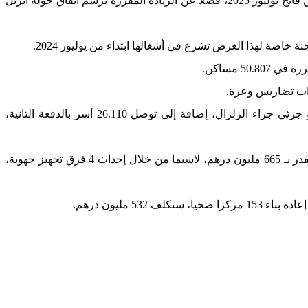
مهنيي الصحة، تدرج في خانة التعويض عن الأخطار المهنية في إطار خصوصية القطاع وتنزيل المجموعات الصحية الترابية، وتصرف ابتداء من فاتح يوليوز 2025، فضلا عن الزيادة المقررة برسم اتفاق جولة أبريل
صة لهذا الغرض تشرع في أشغالها ابتداء من يوليوز 2024.
وحصلت، في هذا الإطار، 57.703 أسر على الدعم البالغ 20.000 درهم، كدفعة أولى لإعادة بناء وتأهيل منازلها التي تضررت بشكل كلي أو جزئي جراء الزلزال، إضافة إلى توصل 26.110 أسر بالدفعة الثانية،
وعلى صعيد آخر، تقدمت أشغال تأهيل المحاور الطرقية الأربعة المكونة للطريق الوطنية رقم 7 البالغ طولها 64 كيلومترا، بميزانية إجمالية تقدر بـ 665 مليون درهم، لاسيما من خلال إحداث 4 فرق تجهيز جهوية،