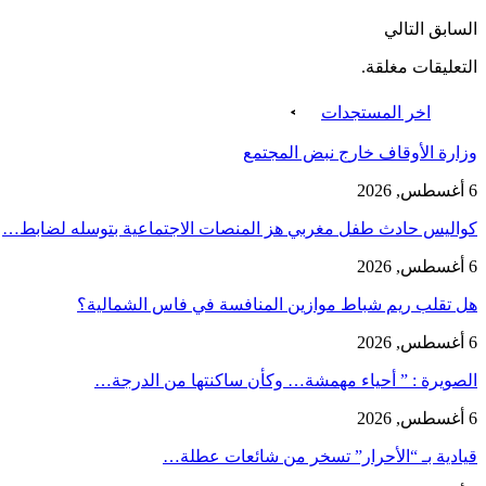
السابق
التالي
التعليقات مغلقة.
اخر المستجدات
وزارة الأوقاف خارج نبض المجتمع
6 أغسطس, 2026
كواليس حادث طفل مغربي هز المنصات الاجتماعية بتوسله لضابط…
6 أغسطس, 2026
هل تقلب ريم شباط موازين المنافسة في فاس الشمالية؟
6 أغسطس, 2026
الصويرة : ” أحياء مهمشة… وكأن ساكنتها من الدرجة…
6 أغسطس, 2026
قيادية بـ “الأحرار” تسخر من شائعات عطلة…