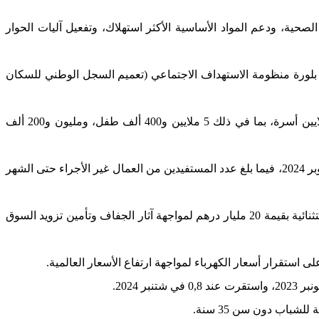
لتغطية الصحية، ودعم المواد الأساسية الأكثر استهلاك، وتفعيل آليات الحوار
فصلا حاسما من فصول التنفيذ التدريجي لخارطة طريق الحماية الاجتماعية (2021-2026)، حيث أفضت بلورة منظومة الاستهداف الاجتماعي (تعميم السجل الوطني للسكان
وباعتماد منظومة الاستهداف هذه، تخطى عدد المستفيدين من برنامج الدعم الاجتماعي المباشر، حتى نهاية أكتوبر من السنة الجارية، 4 ملايين أسرة، بما في ذلك 5 ملايين و400 ألف طفل، ومليون و200 ألف
كما تجاوز عدد المسجلين في نظام التأمين الإجباري الأساسي عن المرض “آمو تضامن” 11,4 مليون مستفيد في وضعية هشاشة مع نهاية أكتوبر 2024، فيما بلغ عدد المستفيدين من العمال غير الأجراء حتى الشهر
ورغم الأزمات العالمية والمحلية المتعاقبة، مثل الجفاف والتضخم وزلزال الحوز، أثبت المغرب قدرته على رفع التحديات عبر وضع برامج استثنائية بقيمة 20 مليار درهم لمواجهة آثار الجفاف وتأمين تزويد السوق
 استقرار أسعار الكهرباء لمواجهة ارتفاع الأسعار العالمية.