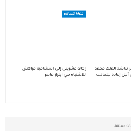
قضايا المحاكم
ير تناشد الملك محمد
إحالة عشريني إلى استئنافية مراكش
جل إعادة جثمانـ.ـه
للاشتباه في ابتزاز قاصر
ات مغلقة.