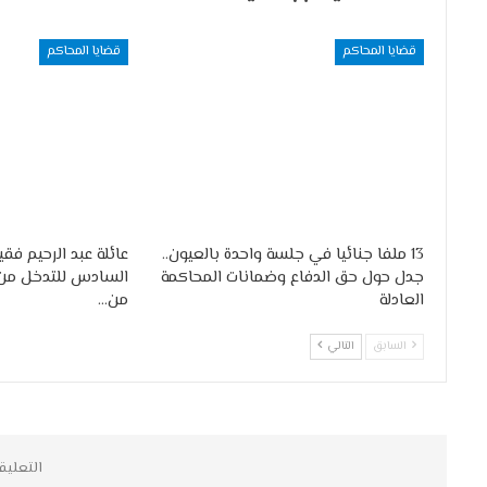
قضايا المحاكم
قضايا المحاكم
13 ملفا جنائيا في جلسة واحدة بالعيون..
عائلة عبد الرحيم فق
جدل حول حق الدفاع وضمانات المحاكمة
السادس للتدخل من أ
العادلة
من…
السابق
التالي
التعليق