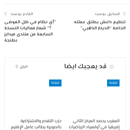
السابق بوست
القادم بوست
تنظيم داعش يطلق عملته
”أي نظام في ظل الفوضى
الخاصة “الدينار الذهبي”
؟” شعار فعاليات النسخة
السابعة من منتدى ميدايز
بطنجة
قد يعجبك ايضا
الكل
تربوية
تربوية
المغرب يحصد المركز الثاني
حزب التقدم والاشتراكية
إفريقيا في أولمبياد الرياضيات
بالصويرة يطالب عامل الإقليم