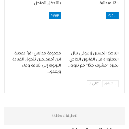
بـ12 ميدالية
بالتدخل العاجل
تربوية
تربوية
الباحث الحسين زرهوني ينال
مجموعة مدارس اقرأ بمدينة
الدكتوراه في القانون الخاص
ابن أحمد..حين تتحول القيادة
بميزة “مشرف جدًا” مع تنويه…
التربوية إلى ثقافة وفاء
ويغدو…
السابق
التالي
التعليقات مغلقة.