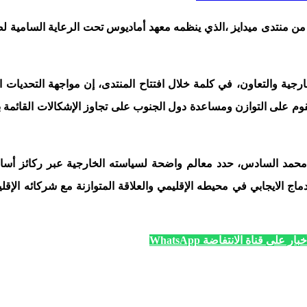
ة من منتدى ميدايز ،الذي ينظمه معهد أماديوس تحت الرعاية السامي
ارجية والتعاون، في كلمة خلال افتتاح المنتدى، إن مواجهة التحديات 
م على التوازن ومساعدة دول الجنوب على تجاوز الإشكالات القائمة بها 
د السادس، حدد معالم واضحة لسياسته الخارجية عبر ركائز أساسية ت
اندماج الايجابي في محيطه الإقليمي والعلاقة المتوازنة مع شركائه ا
ار على قناة الانتفاضة WhatsApp