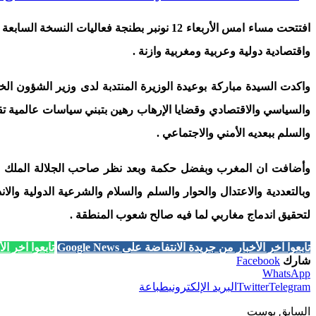
افتتحت مساء امس الأربعاء
12
نونبر بطنجة فعاليات النسخة السابع
واقتصادية دولية وعربية ومغربية وازنة
.
واكدت السيدة مباركة بوعيدة الوزيرة المنتدبة لدى وزير الشؤون الخ
والسياسي والاقتصادي وقضايا الإرهاب رهين بتبني سياسات عالمية تقو
والسلم ببعديه الأمني والاجتماعي
.
وأضافت ان المغرب وبفضل حكمة وبعد نظر صاحب الجلالة الملك محم
وبالتعددية والاعتدال والحوار والسلم والسلام والشرعية الدولية وال
لتحقيق اندماج مغاربي لما فيه صالح شعوب المنطقة
.
تابعوا آخر الأخبار من جريدة الانتفاضة على Google News
تابعوا آخر الأخب
شارك
Facebook
WhatsApp
Telegram
Twitter
البريد الإلكتروني
طباعة
السابق بوست