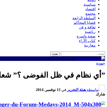
سياسية
اقتصاد
مجتمع
السلطة الرابعة
قضايا المحاكم
ثقافة و فن
رياضية
صحة واسرة
كتاب الآراء
مغاربية
جهوية
”أي نظام في ظل الفوضى ؟” شعار 
بواسطة
هيئة التحرير
في
13 نوفمبر, 2014
شارك