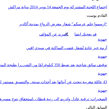
اجتماع اللجنة المشتركة يوم الجمعة 14 نونبر 2014 بنيابة مراكش
القادم بوست
“ارسموا حلم عرسكم” شعار معرض الزواج بمدينة أكادير
قد يعجبك ايضا
المزيد عن المؤلف
جهوية
أزمة خبز حادة تُشعل غضب الساكنة في سيدي إفني
جهوية
توقيف سائق شاحنة بعد ضبط 350 كيلوغرامًا من الشيـ.ـرا بطنجة المتوسط
جهوية
43 عائلة مغربية تبحث عن أبنائها بعد أحداث سبتة.. والتنسيق مستمر لكشف مصير المفقودين
جهوية
الصخيرات: ترقية عادل وادريم إلى رتبة قبطان..استحقاق يتوج مسيرة
السابق
التالي