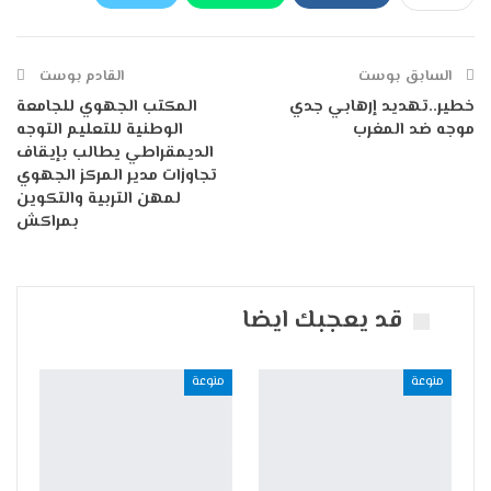
Telegram
البريد الإلكتروني
طباعة
السابق بوست
القادم بوست
خطير..تهديد إرهابي جدي
المكتب الجهوي للجامعة
موجه ضد المغرب‎
الوطنية للتعليم التوجه
الديمقراطي يطالب بإيقاف
تجاوزات مدير المركز الجهوي
لمهن التربية والتكوين
بمراكش
قد يعجبك ايضا
منوعة
منوعة