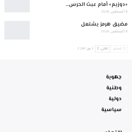
«دوزيم» أمام عبث الحرس…
8 أغسطس, 2026
مضيق هرمز يشتعل
8 أغسطس, 2026
السابق
التالي
1 من 7٬297
جهوية
وطنية
دولية
سياسية