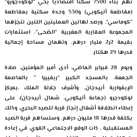
تهم بناء 7500 سكنا اقتصاديا بحي “لوكودجورو”
(مقاطعة أتيكوبي) و530 وحدة سكنية بمقاطعة
“كوماسي”. ورصد لهاتين العمليتين اللتين تنجزهما
المجموعة العقارية المغربية “الضحى”، استثمارات
بقيمة 2ر2 مليار درهم، وتهمان مساحة إجمالية
قدرها 29 هكتار
.
ويوم 28 فبراير الماضي، أدى أمير المؤمنين، صلاة
الجمعة، بالمسجد الكبير “ريفييرا ” بالعاصمة
الإيفوارية أبيدجان. وأشرف جلالة الملك ،بمركز
لوكودجرو (جماعة أتيكوبي، شمال أبيدجان)، على
إعطاء انطلاقة أشغال إنجاز قرية للصيد البحري، وذلك
بكلفة قدرها 18 مليون درهم. وستساهم قرية الصيد
المستقبلية ، ذات الوقع الاجتماعي القوي، في إعادة