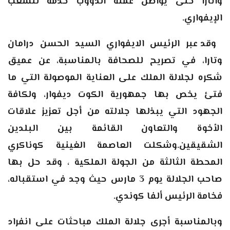
واتارا حتى يواصل عمله الدؤوب خدمة للشعب
الإيفواري.
وقد عبر الرئيس الايفواري السيد الحسن درامان
وتارا، في تصريح للصحافة بالمناسبة، عن عميق
شكره لجلالة الملك على العناية الموصولة التي ما
فتئ يخص بها جمهورية الكوت ديفوار، ولكافة
الجهود التي يبذلها جلالته من أجل تعزيز علاقات
الأخوة والتعاون القائمة بين البلدين
الشقيقين.وشكلت العاصمة الغينية كوناكري
المحطة الثالثة من الجولة الملكية ، وقد حل بها
صاحب الجلالة يوم 3 مارس حيث وجد في استقباله،
فخامة الرئيس ألفا كوندي
.
وبالمناسبة أجرى جلالة الملك مباحثات على انفراد