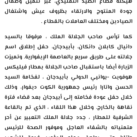
هيكلة قطاع الصيد التقليدي، عبر تثمين وضمان
جودة المنتوج والارتقاء بظروف عيش واشتغال
الصيادين ومختلف العاملات بالقطاع
.
كما ترأس صاحب الجلالة الملك ، مرفوقا بالسيد
دانيال كابلان دانكان، بأبيدجان، حفل إطلاق اسم
جلالته على طريق سريع بالعاصمة الإيفوارية. وتميزت
الزيارة أيضا باستقبال صاحب الجلالة بمطار فيليكس
هوفويت -بوانيي الدولي بأبيدجان ، لفخامة السيد
الحسن واتارا رئيس جمهورية الكوت ديفوار، وذلك
خلال حفل عودة فخامته إلى أبيدجان بعد قضاء فترة
نقاهة بالخارج. وخلال هذا اللقاء ، الذي تم بالقاعة
الشرفية للمطار ، جدد جلالة الملك التعبير عن أحر
متمنياته بالشفاء العاجل وموفور الصحة للرئيس