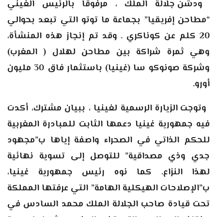
ودشن جلالة الملك ، مرفوقا بالرئيس الغيني
“مطاحن إفريقيا” بجماعة ما توتو التي تبعد بحوالي
20 كلم عن كوناكري . وقد تم إنجاز هذه المنشأة،
وهي ثمرة شراكة بين مطاحن لهلال ( المغرب)
وشركة صونوكو سا (غينيا) باستثمار فاق 30 مليون
أورو.
وتوجت الزيارة الرسمية لغينيا ، ببيان مشترك، أكدت
فيه جمهورية غينيا دعمها الثابت للمبادرة المغربية
للحكم الذاتي في الصحراء واصفة إياها ب”مجهود
جدي وذي مصداقية” للتوصل إلى تسوية نهائية
لهذا النزاع. كما نوه رئيس جمهورية غينيا،
ب”الإصلاحات الهيكلية الهامة” التي عرفتها المملكة
تحت قيادة صاحب الجلالة الملك محمد السادس في