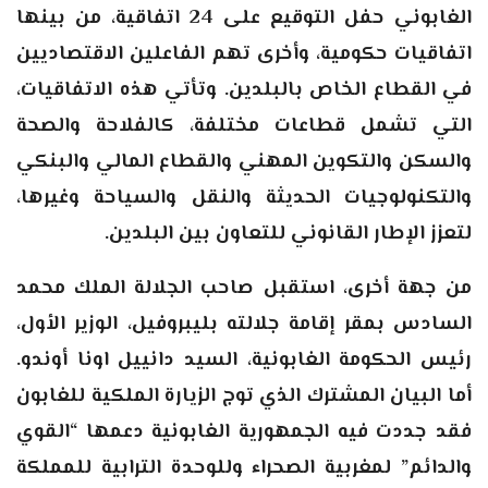
الغابوني حفل التوقيع على 24 اتفاقية، من بينها
اتفاقيات حكومية، وأخرى تهم الفاعلين الاقتصاديين
في القطاع الخاص بالبلدين. وتأتي هذه الاتفاقيات،
التي تشمل قطاعات مختلفة، كالفلاحة والصحة
والسكن والتكوين المهني والقطاع المالي والبنكي
والتكنولوجيات الحديثة والنقل والسياحة وغيرها،
لتعزز الإطار القانوني للتعاون بين البلدين
.
من جهة أخرى، استقبل صاحب الجلالة الملك محمد
السادس بمقر إقامة جلالته بليبروفيل، الوزير الأول،
رئيس الحكومة الغابونية، السيد دانييل اونا أوندو.
أما البيان المشترك الذي توج الزيارة الملكية للغابون
فقد جددت فيه الجمهورية الغابونية دعمها “القوي
والدائم” لمغربية الصحراء وللوحدة الترابية للمملكة