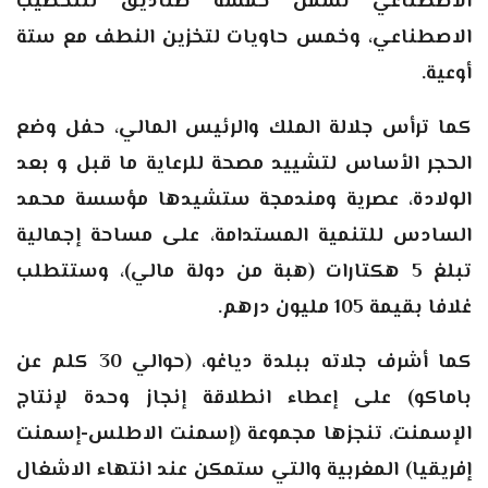
الاصطناعي تشمل خمسة صناديق للتخصيب
الاصطناعي، وخمس حاويات لتخزين النطف مع ستة
أوعية
.
كما ترأس جلالة الملك والرئيس المالي، حفل وضع
الحجر الأساس لتشييد مصحة للرعاية ما قبل و بعد
الولادة، عصرية ومندمجة ستشيدها مؤسسة محمد
السادس للتنمية المستدامة، على مساحة إجمالية
تبلغ 5 هكتارات (هبة من دولة مالي)، وستتطلب
غلافا بقيمة 105 مليون درهم
.
كما أشرف جلاته ببلدة دياغو، (حوالي 30 كلم عن
باماكو) على إعطاء انطلاقة إنجاز وحدة لإنتاج
الإسمنت، تنجزها مجموعة (إسمنت الاطلس-إسمنت
إفريقيا) المغربية والتي ستمكن عند انتهاء الاشغال