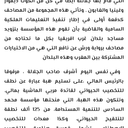
التي قام بها جلالته أيضا في كل من الكوت ديفوار
وغينيا والغابون . وتأتي هذه المجموعة من المصاحف
كدفعة أولى في إطار تنفيذ التعليمات الملكية
السامية والقاضية بأن تقوم هذه المؤسسة بتزويد
مساجد بلدان غرب افريقيا بكل ما تحتاجه من
مصاحف برواية ورش عن نافع التي هي من الاختيارات
المشتركة بين المغرب وهذه البلدان
وفي نفس اليوم أشرف صاحب الجلالة ، مرفوقا
بالرئيس المالي ،على تسليم هبة عبارة عن نطف
للتخصيب الحيواني لفائدة مربي الماشية بمالي.
وتتكون هذه الهبة، التي منحتها مؤسسة محمد
السادس للتنمية المستدامة، من 125 ألف نطفة
للتلقيح الحيواني، وكذا معدات للتخصيب