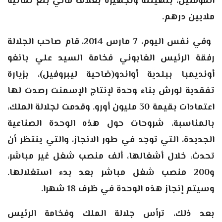
المؤمنين، بتهيئته وتجهيزه بغلاف مالي بلغ ثمانية
ملايين درهم
.
وفي نفس اليوم، 7 مارس 2014، قام صاحب الجلالة
رفقة الرئيس الغابوني فخامة السيد علي بانغو
أونديمبا ببلدية أواندو(ضاحية ليبروفيل)، بزيارة
تفقدية لورش بناء وحدة لإنتاج الإسمنت رصدت لها
اعتمادات بقيمة 30 مليون أورو. وقدمت لجلالة الملك،
بالمناسبة، شروحات حول هذه الوحدة الصناعية
الجديدة، التي توجد في طور الانجاز، والتي ينتظر أن
تحدث، خلال أشغالها، ألف منصب شغل غير مباشر،
و200 منصب شغل مباشر بعد بدء استغلالها.
وسيتم إنجاز هذه الوحدة في ظرف 18 شهرا
.
بعد ذلك، ترأس جلالة الملك وفخامة الرئيس