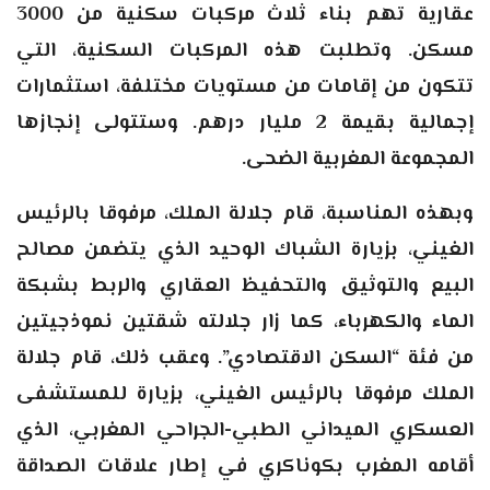
عقارية تهم بناء ثلاث مركبات سكنية من 3000
مسكن. وتطلبت هذه المركبات السكنية، التي
تتكون من إقامات من مستويات مختلفة، استثمارات
إجمالية بقيمة 2 مليار درهم. وستتولى إنجازها
المجموعة المغربية الضحى
.
وبهذه المناسبة، قام جلالة الملك، مرفوقا بالرئيس
الغيني، بزيارة الشباك الوحيد الذي يتضمن مصالح
البيع والتوثيق والتحفيظ العقاري والربط بشبكة
الماء والكهرباء، كما زار جلالته شقتين نموذجيتين
من فئة “السكن الاقتصادي”. وعقب ذلك، قام جلالة
الملك مرفوقا بالرئيس الغيني، بزيارة للمستشفى
العسكري الميداني الطبي-الجراحي المغربي، الذي
أقامه المغرب بكوناكري في إطار علاقات الصداقة