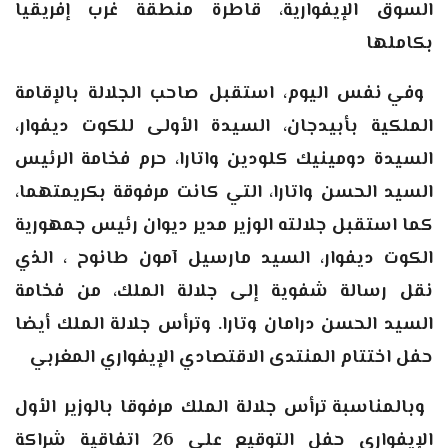
السوق الإيفوارية، قاطرة منطقة غرب إفريقيا
بكاملها
وفي نفس اليوم، استقبل صاحب الجلالة بالإقامة
الملكية بأبيدجان، السيدة الأولى للكوت ديفوار،
السيدة دومينيك كلودين واتارا، حرم فخامة الرئيس
السيد الحسن واتارا، التي كانت مرفوقة بكريمتهما،
كما استقبل جلالته الوزير مدير ديوان رئيس جمهورية
الكوت ديفوار، السيد مارسيل آمون طانوح ، الذي
نقل رسالة شفوية إلى جلالة الملك، من فخامة
السيد الحسن درامان وتارا. وترأس جلالة الملك أيضا
حفل اختتام المنتدى الاقتصادي الإيفواري المغربي
وبالمناسبة ترأس جلالة الملك مرفوقا بالوزير الأول
الإيفواري حفل التوقيع على 26 اتفاقية شراكة