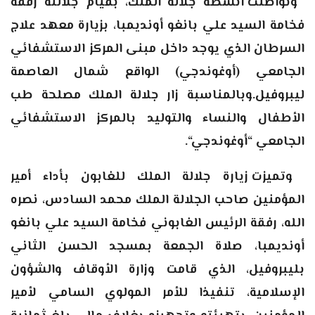
وتواصلت أنشطة جلالة الملك، بقيام جلالته رفقة
فخامة السيد علي بانغو أونديمبا، بزيارة معهد علاج
السرطان الذي يوجد داخل مبنى المركز الاستشفائي
الجامعي (أوغوندجي) الواقع شمال العاصمة
ليبروفيل.وبالمناسبة زار جلالة الملك مصلحة طب
الأطفال والنساء والتوليد بالمركز الاستشفائي
الجامعي “أوغوندجي
“.
وتميزت زيارة جلالة الملك للغابون بأداء أمير
المؤمنين صاحب الجلالة الملك محمد السادس، نصره
الله، رفقة الرئيس الغابوني فخامة السيد علي بانغو
أونديمبا، صلاة الجمعة بمسجد الحسن الثاني
بليبروفيل، الذي قامت وزارة الأوقاف والشؤون
الإسلامية، تنفيذا للأمر المولوي السامي لأمير