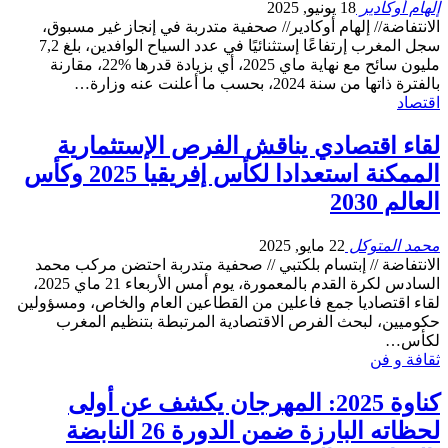
إلهام أوكادير
18 يونيو, 2025
الانتفاضة// إلهام أوكادير// صحفية متدربة في إنجاز غير مسبوق،
سجل المغرب إرتفاعًا إستثنائيًا في عدد السياح الوافدين، بلغ 7,2
مليون سائح مع نهاية ماي 2025، أي بزيادة قدرها %22، مقارنة
بالفترة ذاتها من سنة 2024، بحسب ما أعلنت عنه وزارة…
اقتصاد
لقاء اقتصادي يناقش الفرص الإستثمارية
الممكنة استعدادا لكأس إفريقيا 2025 وكأس
العالم 2030
محمد المتوكل
22 مايو, 2025
الانتفاضة // إبتسام بلكتبي // صحفية متدربة احتضن مركب محمد
السادس لكرة القدم بالمعمورة، يوم أمس الأربعاء 21 ماي 2025،
لقاء اقتصاديا جمع فاعلين من القطاعين العام والخاص، ومسؤولين
حكوميين، لبحث الفرص الاقتصادية المرتبطة بتنظيم المغرب
لكأس…
ثقافة و فن
كناوة 2025: المهرجان يكشف عن أولى
لحظاته البارزة ضمن الدورة 26 النابضة