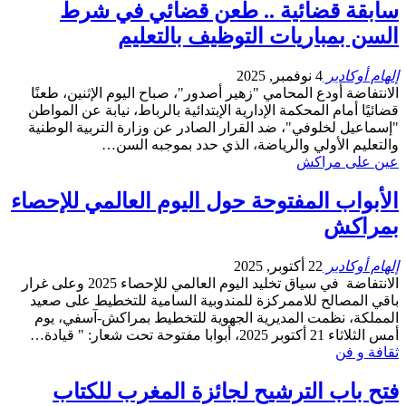
سابقة قضائية .. طعن قضائي في شرط
السن بمباريات التوظيف بالتعليم
إلهام أوكادير
4 نوفمبر, 2025
الانتفاضة أودع المحامي "زهير أصدور"، صباح اليوم الإثنين، طعنًا
قضائيًا أمام المحكمة الإدارية الإبتدائية بالرباط، نيابة عن المواطن
"إسماعيل لخلوفي"، ضد القرار الصادر عن وزارة التربية الوطنية
والتعليم الأولي والرياضة، الذي حدد بموجبه السن…
عين على مراكش
الأبواب المفتوحة حول اليوم العالمي للإحصاء
بمراكش
إلهام أوكادير
22 أكتوبر, 2025
الانتفاضة في سياق تخليد اليوم العالمي للإحصاء 2025 وعلى غرار
باقي المصالح للاممركزة للمندوبية السامية للتخطيط على صعيد
المملكة، نظمت المديرية الجهوية للتخطيط بمراكش-آسفي، يوم
أمس الثلاثاء 21 أكتوبر 2025، أبوابا مفتوحة تحت شعار: " قيادة…
ثقافة و فن
فتح باب الترشيح لجائزة المغرب للكتاب