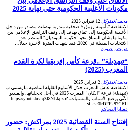
الاتفاق على وقف التراشق الإعلامي بين
مكونات الأغلبية الحكومية حتى نهاية 2025
محمد المتوكل
12 فبراير, 2025
الانتفاضة // أميمة رزوق // صحفية متدربة توصلت مصادر من داخل
الأغلبية الحكومية إلى اتفاق يهدف إلى وقف التراشق الإعلامي بين
مكوناتها بشأن السباق نحو "حكومة المونديال" المنتظر بعد
الانتخابات المقبلة في 2026. فقد شهدت الفترة الأخيرة جدلاً…
صوت و صورة
“تبهديلة” ..قرعة كأس إفريقيا لكرة القدم
المغرب (2025)
محمد المتوكل
2 فبراير, 2025
الانتفاضة عاش المغرب خلال الأسابيع القليلة الماضية ما يسمى ب
(تبهديلة) قرعة "الكان" المغرب 2025 في أجل تججلياتها. والفيديو
الآتي يوضع الأسباب والمسببات. https://youtu.be/fq3J8NLkpzo?
si=esr0lrDFFk87G61t
قضايا المحاكم
إفتتاح السنة القضائية 2025 بمراكش: حضور
رسمي مميز وتأكيد على تعزيز إستقلالية