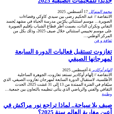
جديدًا للمخيمات الصيفية 2025
محمد المتوكل
17 أغسطس, 2025
الانتفاضة // عبد الحكيم رضى بين سيدي كاوكي وفضاءات
الصويرة… موسم استثنائي يكرّس مدرسة الحياة في مشهد يُجسد
التفاني ونكران الذات، بصمت أطر قطاع الشباب بإقليم الصويرة
على موسم تخييمي استثنائي خلال صيف 2025، وذلك بكل من
المركز الوطني…
ثقافة و فن
تغازوت تستقبل فعاليات الدورة السابعة
لمهرجانها الصيفي
إلهام أوكادير
4 أغسطس, 2025
الانتفاضة // إلهام أوكادير تستعد تغازوت، الجوهرة الساحلية
الأطلسية، لاستقبال الدورة السابعة لمهرجان تغازوت الصيفي، الذي
سيُقام في الفترة الممتدة من 13 إلى 31 غشت 2025، الحدث
الثقافي والفني والرياضي الذي يتأتى تنظيمه بالتعاون بين جمعية…
وطنية
صيف بلا سياحة.. لماذا تراجع نور مراكش في
أعين مغاربة العالم سنة 2025؟