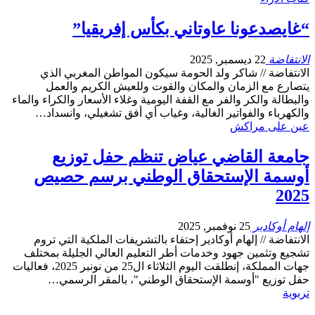
“غايصدعونا عاوتاني بكأس إفريقيا”
الانتفاضة
22 ديسمبر, 2025
الانتفاضة // شاكر ولد الحومة سيكون المواطن المغربي الذي
يتصارع مع الزمان والمكان والقوت وللعيش الكريم والعمل
والبطالة والكر والفر مع القفة اليومية وغلاء الأسعار والكراء والماء
والكهرباء والفواتير الغالية، وغياب أي أفق تشغيلي، وانسداد…
عين على مراكش
جامعة القاضي عياض تنظم حفل توزيع
أوسمة الإستحقاق الوطني برسم حصيص
2025
إلهام أوكادير
25 نوفمبر, 2025
الانتفاضة // إلهام أوكادير إحتفاء بالتشريفات الملكية التي تروم
تشجيع وتثمين جهود وخدمات أطر التعليم العالي الجليلة بمختلف
جهات المملكة، إنطلقت اليوم الثلاثاء ال25 من نونبر 2025، فعاليات
حفل توزيع "أوسمة الإستحقاق الوطني"، بالمقر الرسمي…
تربوية