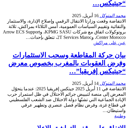
“جيتيكس…
محمد المتوكل
16 أبريل, 2025
الانتفاضة وقعت وزارتا الانتقال الرقمي وإصلاح الإدارة، والاستثمار
والتقائية وتقييم السياسات العمومية، أمس الثلاثاء بمراكش، ثلاثة
بروتوكولات اتفاق مع شركات KPMG SASU، وArrow ECS Support
Center Morocco، و2T Services Maroc، تتعلق بإحداث…
عين على مراكش
بيان حركة المقاطعة وسحب الاستثمارات
وفرض العقوبات بالمغرب بخصوص معرض
“جيتيكس إفريقيا”…
محمد المتوكل
14 أبريل, 2025
الانتفاضة في 11 أبريل 2025 جيتكس إفريقيا 2025: عندما يتحوّل
المعرض إلى منصة لتبييض جرائم الاحتلال في ظل استمرار حرب
الإبادة الجماعية التي تشنّها دولة الاحتلال ضد الشعب الفلسطيني
في قطاع غزة، وفرض نظام فصل عنصري وتطهير عرقي
واستيطان…
وطنية