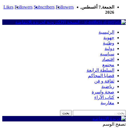
Likes
Followers
Subscribers
Followers
الجمعة,7 أغسطس,
2026
al-intifada - النسخة الإلكترونية لجريدة الانتفاضة
الرئيسية
جهوية
وطنية
دولية
سياسية
اقتصاد
مجتمع
السلطة الرابعة
قضايا المحاكم
ثقافة و فن
رياضية
صحة واسرة
كتاب الآراء
مغاربية
تصفح الوسم