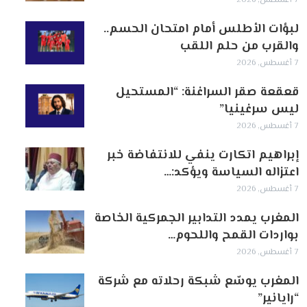
7 أغسطس, 2026
لبؤات الأطلس أمام امتحان الحسم..
والقرب من حلم اللقب
7 أغسطس, 2026
قعقعة صقر السراغنة: “المستحيل
ليس سرغينيا”
7 أغسطس, 2026
إبراهيم اتكارت ينفي للانتفاضة خبر
اعتزاله السياسة ويؤكد:…
7 أغسطس, 2026
المغرب يمدد التدابير الجمركية الخاصة
بواردات القمح واللحوم…
7 أغسطس, 2026
المغرب يوسّع شبكة رحلاته مع شركة
“رايانير”