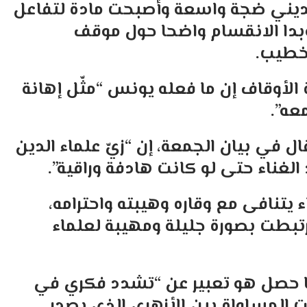
الديني ضجة واسعة وأصبحت مادة لتفاعل
 وبدا الانقسام واضحا حول موقف
لخطيب.
 الأوقاف إن ما فعله يونس “مثّل إهانة
عه”.
ال في بيان الجمعة، إن “زيّ علماء الدين
 الغناء حتى لو كانت هادفة وراقية”.
اء يتنافى مع وقاره وهيبته واحترامه،
بطت بصورة جليلة ومهيبة لعلماء
ا حصل هو تعبير عن “تشدد فكري في
 المساواة بين الأزهري الذي يصدر