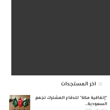
اخر المستجدات
“إتفاقية مكة” للدفاع المشترك تجمع
السعودية…