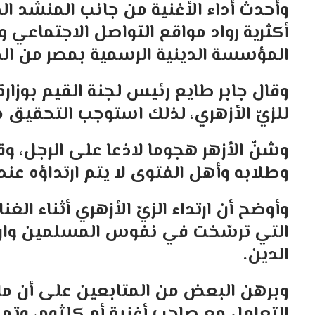
وأحدث أداء الأغنية من جانب المنشد 
أكثرية رواد مواقع التواصل الاجتماعي
المؤسسة الدينية الرسمية بمصر من ا
وقال جابر طايع رئيس لجنة القيم بوزارة
للزيّ الأزهري، لذلك استوجب التحقيق م
وشنّ الأزهر هجوما لاذعا على الرجل، وق
وطلابه وأهل الفتوى لا يتم ارتداؤه عند
وأوضح أن ارتداء الزيّ الأزهري أثناء الغن
التي ترسّخت في نفوس المسلمين وارت
الدين.
وبرهن البعض من المتابعين على أن م
التعامل مع صاحب أغنية أم كلثوم، وتمت