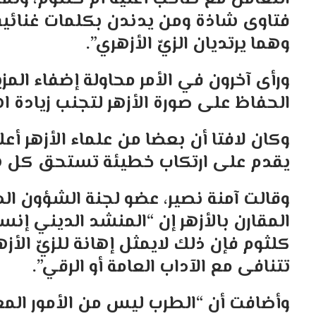
فتاوى شاذة ومن يدندن بكلمات غنائية 
وهما يرتديان الزيّ الأزهري”.
ورأى آخرون في الأمر محاولة إضفاء الم
الحفاظ على صورة الأزهر لتجنب زيادة ا
وكان لافتا أن بعضا من علماء الأزهر أع
يقدم على ارتكاب خطيئة تستحق كل هذ
وقالت آمنة نصير، عضو لجنة الشؤون ال
المقارن بالأزهر إن “المنشد الديني إنسا
كلثوم فإن ذلك لايمثل إهانة للزيّ الأزه
تتنافى مع الآداب العامة أو الرقي”.
وأضافت أن “الطرب ليس من الأمور المع