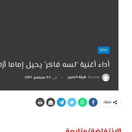
دولية
أداء أغنية ‘لسه فاكر’ يحيل إماما أز
بواسطة
هيئة التحرير
في
24 سبتمبر, 2017
شارك
الانتفاضة/متابعة