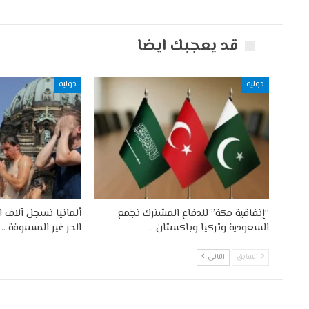
قد يعجبك ايضا
دولية
دولية
“إتفاقية مكة” للدفاع المشترك تجمع
ألمانيا تسجل آلاف 
السعودية وتركيا وباكستان …
الحر غير المسبوقة ..
السابق
التالي