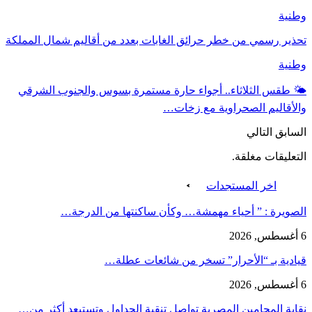
وطنية
تحذير رسمي من خطر حرائق الغابات بعدد من أقاليم شمال المملكة
وطنية
🌤️ طقس الثلاثاء.. أجواء حارة مستمرة بسوس والجنوب الشرقي
والأقاليم الصحراوية مع زخات…
السابق
التالي
التعليقات مغلقة.
اخر المستجدات
الصويرة : ” أحياء مهمشة… وكأن ساكنتها من الدرجة…
6 أغسطس, 2026
قيادية بـ “الأحرار” تسخر من شائعات عطلة…
6 أغسطس, 2026
نقابة المحامين المصرية تواصل تنقية الجداول وتستبعد أكثر من…