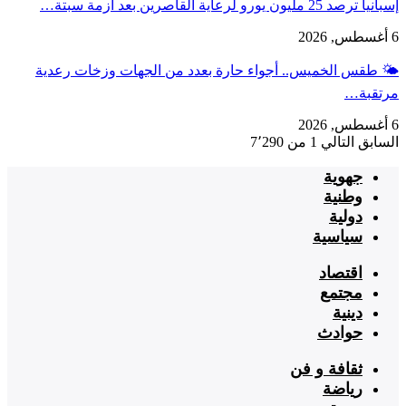
إسبانيا ترصد 25 مليون يورو لرعاية القاصرين بعد أزمة سبتة…
6 أغسطس, 2026
🌤️ طقس الخميس.. أجواء حارة بعدد من الجهات وزخات رعدية
مرتقبة…
6 أغسطس, 2026
السابق
التالي
1 من 7٬290
جهوية
وطنية
دولية
سياسية
اقتصاد
مجتمع
دينية
حوادث
ثقافة و فن
رياضة