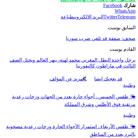
شارك
Facebook
WhatsApp
Telegram
Twitter
البريد الإلكتروني
طباعة
السابق بوست
صحف: صفقة قد تلغي ضرب سوريا
القادم بوست
برجل واحدة البطل المغربي محمد لهنة، يبهر العالم ويحتل الصف
الثالث في ماراطون كاليفورنيا
قد يعجبك ايضا
المزيد عن المؤلف
وطنية
🌤️ طقس الخميس.. أجواء حارة بعدد من الجهات وزخات رعدية
مرتقبة فوق الأطلس وشرق المملكة
وطنية
🌤️ طقس الأربعاء.. استمرار الأجواء الحارة وزخات رعدية مصحوبة
بالبرد بعدد من المناطق