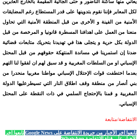
يعاني منها ساكنة الناضور و حتى الجالية المقيمة بالخارج العابرين
لكل المعابر فإننا نقوم بتدوينها على قدر المستطاع رغم المضايقات
الأمنية من الفينة و الأخرى من قبل المنطقة الأمنية التي تحاول
منعنا من العمل على اهدافنا المسطرة قانونيا و المرخصة من قبل
الدولة بكل حرية و يتجلى هذا في تهديدنا بتحريك متابعات قضائية
ضدنا إن استمرينا في مساندة المنتهكة حقوقهم من قبل المحتل
الإسباني او من السلطات المغربية و قد سبق لهم ان لفقوا لنا التهم
بعدما اختطفت قوات الإحتلال الإسباني مواطنا مغربيا منحدرا من
بني أنصار من منطقة وقف اطلاق النار التي تسيطرعليها الدولة
المغربية و قمنا بالإحتجاج السلمي في ذات النقطة على المحتل
الإسباني.
الانتفاضة/متابعة
تابعوا آخر الأخبار من جريدة الانتفاضة على Google News
تابعوا آخر
الأخبار على قناة الانتفاضة WhatsApp