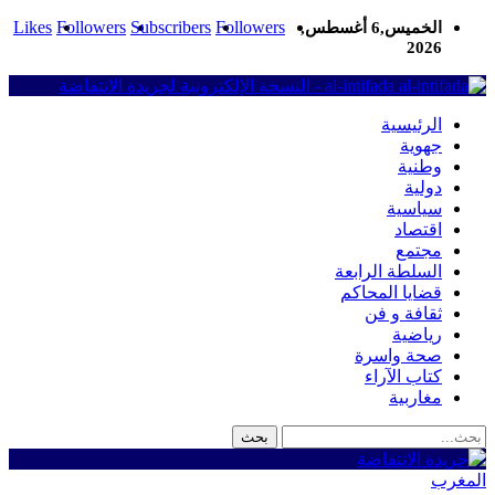
Likes
Followers
Subscribers
Followers
الخميس,6 أغسطس,
2026
al-intifada - النسخة الإلكترونية لجريدة الانتفاضة
الرئيسية
جهوية
وطنية
دولية
سياسية
اقتصاد
مجتمع
السلطة الرابعة
قضايا المحاكم
ثقافة و فن
رياضية
صحة واسرة
كتاب الآراء
مغاربية
المغرب