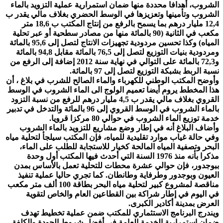
الشروب، أهدافا محددة منها ضمان استمرارية عملية التزويد بالماء
الشروب وتأمينها وتعزيزها في الوسط الحضري بغلاف مالي يقدر ب
12,4 مليار درهم بما يسمح بالرفع من إنتاج المكتب ب 18,6 متر
مكعب في الثانية (90 بالمائة منها من مصادر سطحية أو عبر تحلية
المياه) وكذا تحسين مردودية تجهيزات الانتاج لتصل إلى 95,6 بالمائة
ومردودية بنيات التوزيع لتصل إلى 76,5 بالمائة مقابل 94,8 بالمائة
و72,3 بالمائة على التوالي في نهاية سنة 2012 إضافة إلى الرفع من
نسبة الربط بشبكة التوزيع لتصل إلى 97 بالمائة.
وأوضح المكتب الوطني للكهرباء والماء الصالح للشرب في بلاغ ، أن
هذا المخطط يروم أيضا تعميم الولوج الى الماء الشروب في الوسط
القروي بغلاف مالي يقدر ب 4,5 مليار درهم للرفع من نسبة التزود
بالماء الشروب في الوسط القروي إلى 96 بالمائة والتدخل في تدبير
خدمة توزيع الماء الشروب في حوالي 80 مركزا قرويا.
وأضاف البلاغ أنه في إطار وضع مشاريع للتزويد بالماء الشروب
وفي حالة غياب موارد تقليدية للمياه، فإن المكتب سيلجأ لتحلية مياه
البحر وتصفية المياه المالحة كخيار للاستجابة للطلب على الماء،
مذكرا بأنه منذ 1976 السنة التي أحدث فيها المكتب أول وحدة
ببوجدور، فإن حوالي عشرة محطات للتحلية تعمل بالأساس بمدن
العيون وبوجدور وطرفاية وطانطان. كما تجري حاليا عملية تنفيذ
مناقصة لمشروع كبير لتحلية مياه البحر بطاقة 100 ألف متر مكعب
في اليوم في إطار شراكة بين القطاعين العام والخاص لتقوية
العرض بمدينة أكادير الكبرى.
ويندرج البرنامج الاستثماري للمكتب ضمن عملية تخطيط تهدف
ضمان استمرارية الخدمة العامة في أفضل شروط الجودة والكلفة