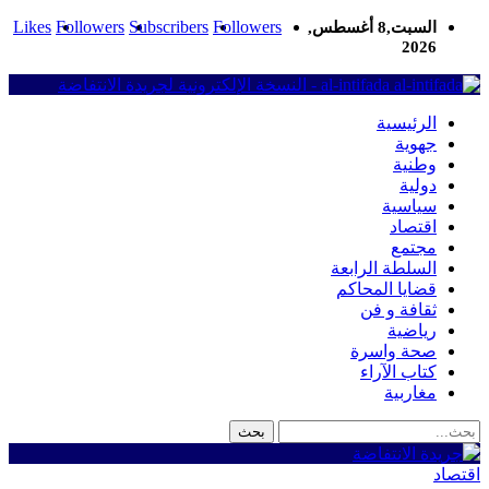
Likes
Followers
Subscribers
Followers
السبت,8 أغسطس,
2026
al-intifada - النسخة الإلكترونية لجريدة الانتفاضة
الرئيسية
جهوية
وطنية
دولية
سياسية
اقتصاد
مجتمع
السلطة الرابعة
قضايا المحاكم
ثقافة و فن
رياضية
صحة واسرة
كتاب الآراء
مغاربية
اقتصاد