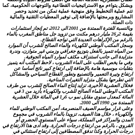
وبشكل يتواءم مع الاستراتيجيات القطاعية والتوجهات الحكومية، كما
تتم عملية التخطيط وفق منهجية عملية تمكن من تحديد وحصر
المشاريع وبرمجتها بالإضافة إلى توفير المعطيات التقنية والمالية
ذات الصلة.
وبالنسبة للفترة الممتدة من 2001 الى 2012، تم إنجاز استثمارات
بقيمة 2ر26 مليار درهم مكنت من تزويد جل مناطق المغرب بالماء
بالرغم من الإكراهات العديدة التي تواجه القطاع.
وسجل المكتب الوطني للكهرباء والماء الصالح للشرب أن الموارد
من المياه تتميز بالفعل بتوزيع جغرافي وزمني غير متوازن، وندرة
متزايدة الى جانب استنزاف مكثف لموارد المياه الجوفية.
وفي ما يخص الطلب على الماء الشروب ، لاحظ المكتب أنه يتميز
بتقلبات موسمية هامة بالإضافة إلى ارتفاع كبير ناتج أساسا عن
ارتفاع وتيرة التعمير والتصنيع وتطور القطاع السياحي والمشاكل
التي تطرحها بشكل متزايد التغيرات المناخية.
فخلال العشرية الأخيرة، تزايد إنتاج الماء الصالح للشرب من طرف
المكتب الوطني للماء الصالح للشرب والكهرباء بأزيد من 3 في
المائة كمعدل سنوي مقابل نمو ب 6ر1 في المائة خلال العشرية
الممتدة من 1990 الى 2000.
وعلى غرار مواسم الصيف المنصرمة، أمن المكتب الوطني للماء
والكهرباء ، خلال هذا الصيف، تزويدا بالماء الشروب في مجموع
المدن والمراكز في المملكة، سواء على المستوى الحضري أو
القروي ، بالرغم من ارتفاع درجات الحرارة. وقد أدى هذا الارتفاع في
درجات الحرارة وكذا تدفق المصطافين إلى ارتفاع استثنائي في