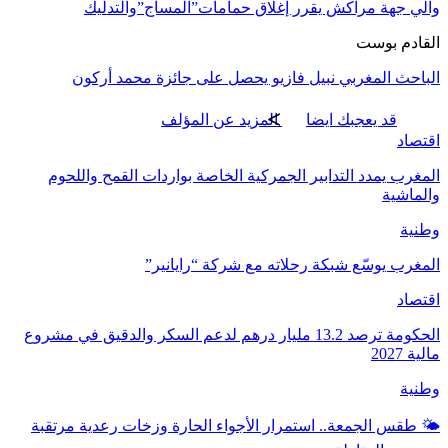
والي جهة مراكش يقرر إغلاق حمامات”المساج”والتدليك
القادم بوست
الباحث المغربي نبيل فازيو يحصل على جائزة محمد أركون
قد يعجبك ايضا
المزيد عن المؤلف
اقتصاد
المغرب يمدد التدابير الجمركية الخاصة بواردات القمح واللحوم
والماشية
وطنية
المغرب يوسّع شبكة رحلاته مع شركة “رايانير”
اقتصاد
الحكومة ترصد 13.2 مليار درهم لدعم السكر والدقيق في مشروع
مالية 2027
وطنية
🌤️ طقس الجمعة.. استمرار الأجواء الحارة وزخات رعدية مرتقبة