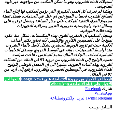
استهلاك الماء الشروب وهو ما تمكن المكتب من مواجهته عبر تلبية
الحاجيات .
وهكذا لم تعرف كل المدن الكبيرة، التي يؤمن المكتب لها إنتاج الماء
الصالح للشرب لحساب الموزعين أي خلل في الخدمات، بفضل تعبئة
مجموع الفرق التقنية للمكتب على مدار الساعة وبفضل توفره على
وسائل تقنية ولوجيستية ضرورية للتدبير ومراقبة التجهيزات
والتدخلات الميدانية.
وسجل المكتب أن المغرب القوي بهذه المكتسبات، شكل منذ عقود
نموذجا على الصعيدين القاري والإقليمي لأنه تجاوز بكثير أهداف
الألفية حيث تم تزويد الوسط الحضري بشكل كامل بالماء الشروب
منذ أواسط التسعينيات ، وأنه في الوسط القروي وبفضل التعليمات
السامية لصاحب الجلالة الملك محمد السادس ، أتاحت سياسة
تعميم الولوج إلى الماء الشروب من تزويد 93 في المائة من الساكنة
القروية بهذه المادة الحيوية، مشيرا الى أن المعدل الوطني للولوج
للماء الشروب، في الوسطين الحضري والقروي، ارتفع إلى أزيد من
97 في المائة.
تابعوا آخر الأخبار من جريدة الانتفاضة على Google News
تابعوا آخر
الأخبار على قناة الانتفاضة WhatsApp
شارك
Facebook
WhatsApp
Telegram
Twitter
البريد الإلكتروني
طباعة
السابق بوست