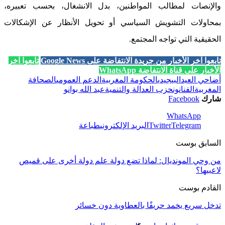
والإنصات لمطالب المواطنين، بدل الانشغال، بحسب تعبيره،
بمحاولات التشويش السياسي أو تحويل الأنظار عن الإشكالات
الحقيقية التي تواجه المجتمع.
تابعوا آخر الأخبار من جريدة الانتفاضة على Google News
تابعوا آخر
الأخبار على قناة الانتفاضة WhatsApp
أضاحي العيد
البيجيدي
الحكومة المغربية
الدعم العمومي
الصحافة
المغربية
الفنانون
حزب العدالة والتنمية
عبد الله بوانو
شارك
Facebook
WhatsApp
Telegram
Twitter
البريد الإلكتروني
طباعة
السابق بوست
من وحي المونديال: لماذا تضع دولة علم دولة أخرى على قميص
لاعبيها؟
القادم بوست
تدخل سريع يخمد حريقًا بالعطاوية دون خسائر