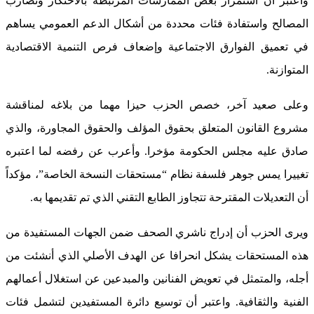
واعتبر أن استمرار بعض الممارسات المرتبطة بالاحتكار وتضارب
المصالح واستفادة فئات محددة من أشكال الدعم العمومي يساهم
في تعميق الفوارق الاجتماعية وإضعاف فرص التنمية الاقتصادية
المتوازنة.
وعلى صعيد آخر، خصص الحزب حيزا مهما من بلاغه لمناقشة
مشروع القانون المتعلق بحقوق المؤلف والحقوق المجاورة، والذي
صادق عليه مجلس الحكومة مؤخرا. وأعرب عن رفضه لما اعتبره
تغييرا يمس جوهر فلسفة نظام “مستحقات النسخة الخاصة”، مؤكداً
أن التعديلات المقترحة تتجاوز الطابع التقني الذي تم تقديمها به.
ويرى الحزب أن إدراج ناشري الصحف ضمن الجهات المستفيدة من
هذه المستحقات يشكل انحرافا عن الهدف الأصلي الذي أنشئت من
أجله، والمتمثل في تعويض الفنانين والمبدعين عن استغلال أعمالهم
الفنية والثقافية. واعتبر أن توسيع دائرة المستفيدين لتشمل فئات