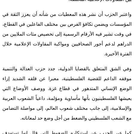
واعتبر الحزب أن نشر هذه المعطيات من شأنه أن يعزز الثقة في
المؤسسات ويضمن تكافؤ الفرص بين مختلف الفاعلين في القطاع،
في وقت تشير فيه الأرقام الرسمية إلى تخصيص مئات الملايين من
الدراهم لدعم أجور الصحافيين ومواكبة المقاولات الإعلامية خلال
الفترة الأخيرة.
وفي الشق المتعلق بالقضايا الدولية، جدد حزب العدالة والتنمية
موقفه الداعم للقضية الفلسطينية، معبرا عن قلقه الشديد إزاء
الوضع الإنساني المتدهور في قطاع غزة. ووصف الأوضاع التي
يعيشها الفلسطينيون بأنها مأساوية ومؤلمة، داعياً الشعوب العربية
والإسلامية، إلى جانب مختلف شعوب العالم، إلى مواصلة التضامن
مع الشعب الفلسطيني والضغط من أجل وضع حد لمعاناته.
كما عبر الحزب عن استنكاره للضغوط التي قال إنها تستهدف