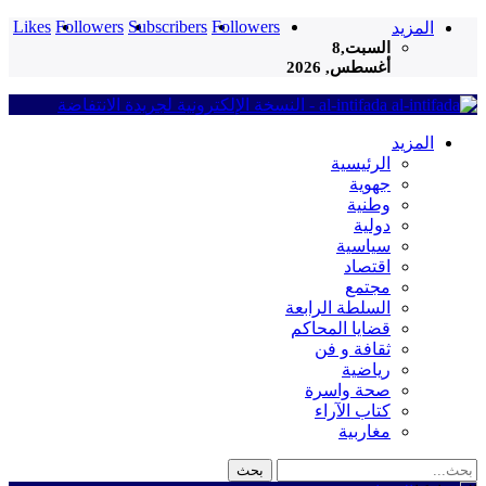
Likes
Followers
Subscribers
Followers
المزيد
السبت,8
أغسطس, 2026
al-intifada - النسخة الإلكترونية لجريدة الانتفاضة
المزيد
الرئيسية
جهوية
وطنية
دولية
سياسية
اقتصاد
مجتمع
السلطة الرابعة
قضايا المحاكم
ثقافة و فن
رياضية
صحة واسرة
كتاب الآراء
مغاربية