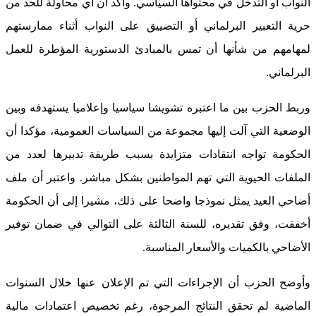
النواب أو التدخل في محتواها السياسي. وأكد أن أي محاولة للحد من
حرية التعبير البرلماني أو التضييق على النواب أثناء ممارستهم
لمهامهم من شأنها أن تمس بالمبادئ الدستورية المؤطرة للعمل
البرلماني.
وربط الحزب بين ما اعتبره تشويشا سياسيا وإعلاميا يستهدفه وبين
الوضعية التي آلت إليها مجموعة من السياسات العمومية، مؤكدا أن
الحكومة تواجه انتقادات متزايدة بسبب طريقة تدبيرها لعدد من
الملفات الحيوية التي تهم المواطنين بشكل مباشر. واعتبر أن ملف
أضاحي العيد يمثل نموذجا واضحا على ذلك، مشيرا إلى أن الحكومة
أخفقت، وفق تقديره، للسنة الثالثة على التوالي في ضمان توفير
الأضاحي بالكميات والأسعار المناسبة.
وأوضح الحزب أن الإجراءات التي تم الإعلان عنها خلال السنوات
الماضية لم تحقق النتائج المرجوة، رغم تخصيص اعتمادات مالية