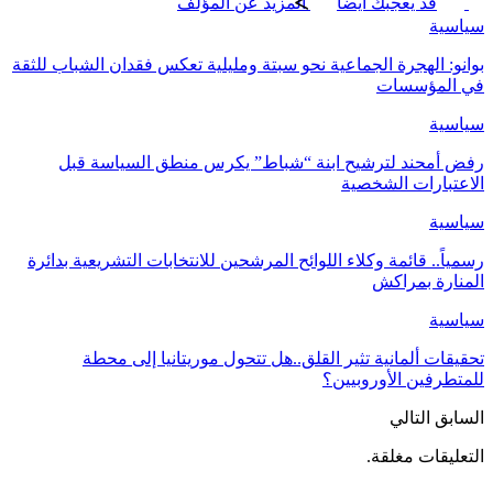
قد يعجبك ايضا
المزيد عن المؤلف
سياسية
بوانو: الهجرة الجماعية نحو سبتة ومليلية تعكس فقدان الشباب للثقة
في المؤسسات
سياسية
رفض أمحند لترشيح ابنة “شباط” يكرس منطق السياسة قبل
الاعتبارات الشخصية
سياسية
رسمياً.. قائمة وكلاء اللوائح المرشحين للانتخابات التشريعية بدائرة
المنارة بمراكش
سياسية
تحقيقات ألمانية تثير القلق..هل تتحول موريتانيا إلى محطة
للمتطرفين الأوروبيين؟
السابق
التالي
التعليقات مغلقة.