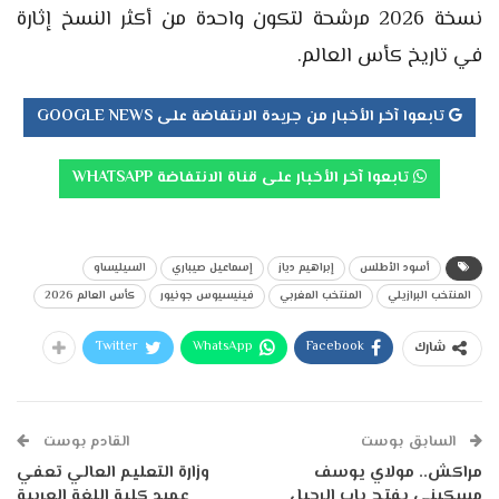
نسخة 2026 مرشحة لتكون واحدة من أكثر النسخ إثارة
في تاريخ كأس العالم.
تابعوا آخر الأخبار من جريدة الانتفاضة على GOOGLE NEWS
تابعوا آخر الأخبار على قناة الانتفاضة WHATSAPP
أسود الأطلس
إبراهيم دياز
إسماعيل صيباري
السيليساو
المنتخب البرازيلي
المنتخب المغربي
فينيسيوس جونيور
كأس العالم 2026
Twitter
WhatsApp
Facebook
شارك
السابق بوست
القادم بوست
مراكش.. مولاي يوسف
وزارة التعليم العالي تعفي
مسكيني يفتح باب الرحيل
عميد كلية اللغة العربية